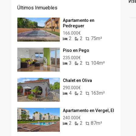
Изв
Últimos Inmuebles
Apartamento en
Pedreguer
166.000€
2
2
75m²
Piso en Pego
235.000€
3
2
104m²
Chalet en Oliva
290.000€
4
2
163m²
Apartamento en Vergel, El
240.000€
2
2
87m²