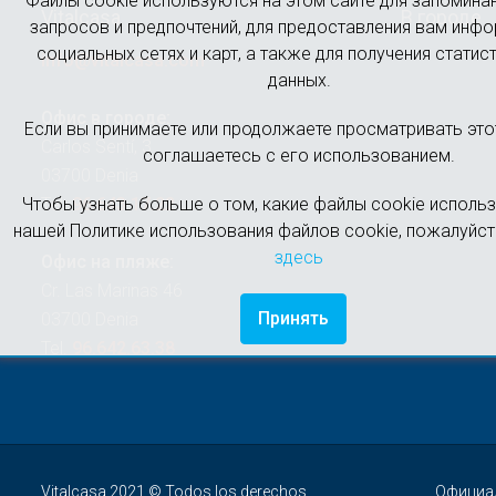
Файлы cookie используются на этом сайте для запомина
Vitalcasa
В городе
запросов и предпочтений, для предоставления вам инф
социальных сетях и карт, а также для получения статис
info@vitalcasa.com
данных.
Офис в городе:
Если вы принимаете или продолжаете просматривать этот
Carlos Sentí, 3
соглашаетесь с его использованием.
03700 Denia
Чтобы узнать больше о том, какие файлы cookie использ
Tel.
96.643.17.22
нашей Политике использования файлов cookie, пожалуйст
здесь
Офис на пляже:
Cr. Las Marinas 46
Принять
03700 Denia
Tel.
96.642.63.38
Vitalcasa 2021 © Todos los derechos
Официал