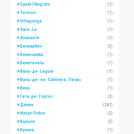
Sanet I Negrals
(1)
Tormos
(1)
Villagonga
(1)
Xara , La
(1)
Аликанте
(1)
Бениарбеч
(3)
Бенисшива
(1)
Бенитачель
(1)
Валь-де- Laguar
(1)
Валь-де- ла- Gallinera , Патро
(1)
Веха
(1)
Гата-де- Горгос
(2)
Дения
(287)
Иисус Pobre
(2)
Кальпе
(3)
Куэнка
(1)