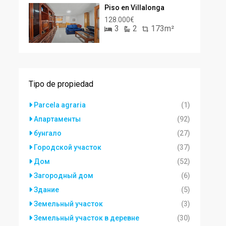
Piso en Villalonga
128.000€
3
2
173m²
Tipo de propiedad
Parcela agraria
(1)
Апартаменты
(92)
бунгало
(27)
Городской участок
(37)
Дом
(52)
Загородный дом
(6)
Здание
(5)
Земельный участок
(3)
Земельный участок в деревне
(30)