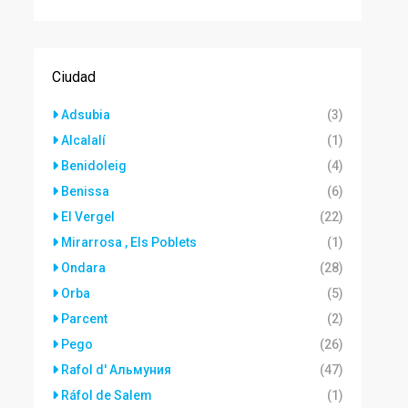
Ciudad
Adsubia
(3)
Alcalalí
(1)
Benidoleig
(4)
Benissa
(6)
El Vergel
(22)
Mirarrosa , Els Poblets
(1)
Ondara
(28)
Orba
(5)
Parcent
(2)
Pego
(26)
Rafol d' Альмуния
(47)
Ráfol de Salem
(1)