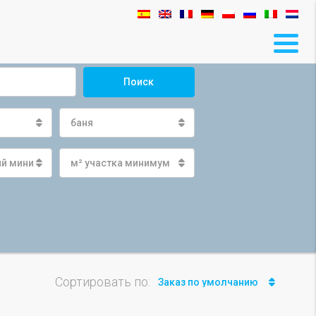
Поиск
баня
ый минимум
м² участка минимум
Сортировать по:
Заказ по умолчанию