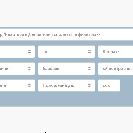
Тип
Кровати
линия
бассейн
м² построенн
ена
Положение дел