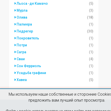
Льоса -де Камачо
(5)
Мурла
(3)
Олива
(18)
Палмера
(1)
Педрегер
(30)
Покровитель
(1)
Потри
(1)
Сагра
(1)
Сваи
(4)
Сон Ферриоль
(1)
Усадьба графини
(1)
Хавеа
(5)
Мы используем наши собственные и сторонние Cookies
предложить вам лучший опыт просмотра.