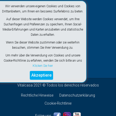
Wir verwenden unsere eigenen Cookies und Cookies von
Drittanbietern, um Ihnen ein besseres Surferlebnis zu bieten.
Auf dieser Website werden Cookies verwendet, um Ihre
Suchanfragen und Präferenzen zu speichern, Ihnen Social-
Media-Erfahrungen und Karten anzubieten und statistische
Daten zu erhalten.
Wenn Sie dieser Website zustimmen oder sie weiterhin
besuchen, stimmen Sie ihrer Verwendung zu.
Um mehr über die Verwendung von Cookies und unsere
Cookie-Richtlinie zu erfahren, wenden Sie sich bitte an uns
Klicken Sie hier
Akzeptiere
Vitalcasa 2021 © Todos los derechos reservados
Rechtliche Hinweise
Datenschutzerklärung
Cookie-Richtlinie
Folge uns