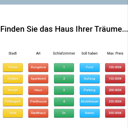
Finden Sie das Haus Ihrer Träume...
Stadt
Art
Schlafzimmer
Soll haben
Max. Preis
Denia
Bungalow
1
Pool
100.000€
Ondara
Apartment
2
Aufzug
150.000€
Vergel
Haus
3
Parking
200.000€
Pedreguer
Penthouse
4
Abstellraum
250.000€
Oliva
Stadthaus
5+
Kamin
300.000€