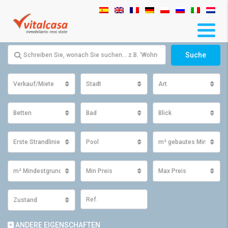
Suche
Verkauf/Miete
Stadt
Art
Betten
Bad
Blick
Erste Strandlinie
Pool
m² gebautes Minimum
m² Mindestgrundfläche
Min Preis
Max Preis
Zustand
ANDERE EIGENSCHAFTEN