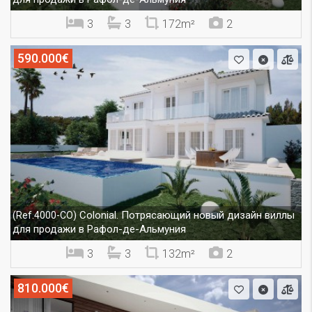
3
3
172m²
2
590.000€
Colonial. Потрясающий новый дизайн виллы
(Ref.4000-CO)
для продажи в Рафол-де-Альмуния
3
3
132m²
2
810.000€