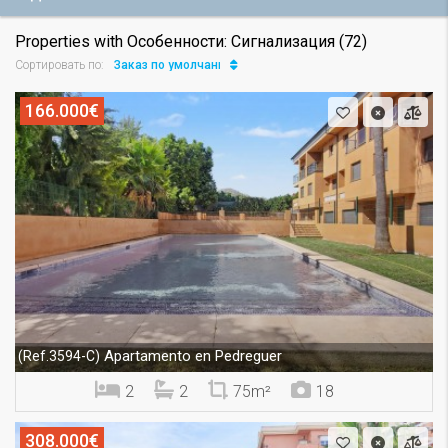
Properties with Особенности: Сигнализация (72)
Заказ по умолчанию
Сортировать по:
166.000€
Apartamento en Pedreguer
(Ref.3594-C)
2
2
75m²
18
308.000€