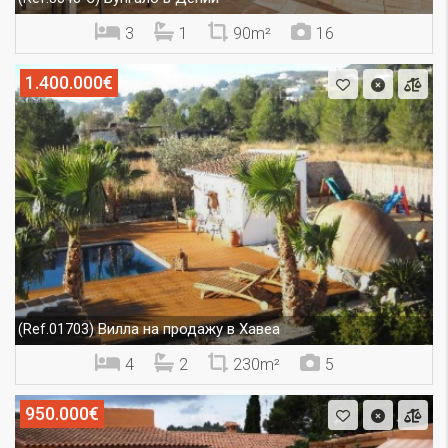
3
1
90m²
16
1.400.000€
Вилла на продажу в Хавеа
(Ref.01703)
4
2
230m²
5
950.000€