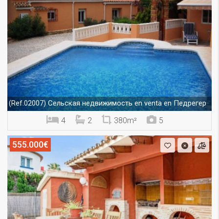
Сельская недвижимость en venta en Педрегер
(Ref.02007)
4
2
380m²
5
555.000€