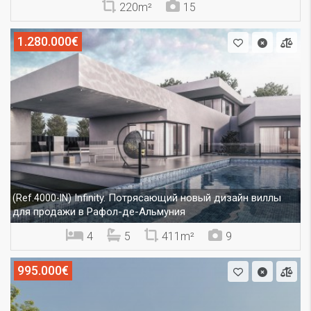
220m²
15
1.280.000€
Infinity. Потрясающий новый дизайн виллы
(Ref.4000-IN)
для продажи в Рафол-де-Альмуния
4
5
411m²
9
995.000€