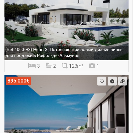
Heart 3. Потрясающий новый дизайн виллы
(Ref.4000-H3)
для продажи в Рафол-де-Альмуния
3
2
123m²
1
895.000€