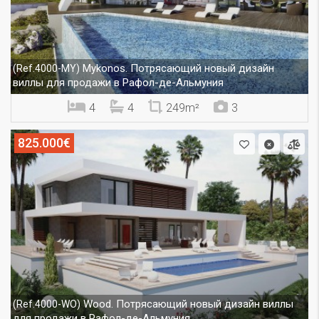
Mykonos. Потрясающий новый дизайн
(Ref.4000-MY)
виллы для продажи в Рафол-де-Альмуния
4
4
249m²
3
825.000€
Wood. Потрясающий новый дизайн виллы
(Ref.4000-WO)
для продажи в Рафол-де-Альмуния