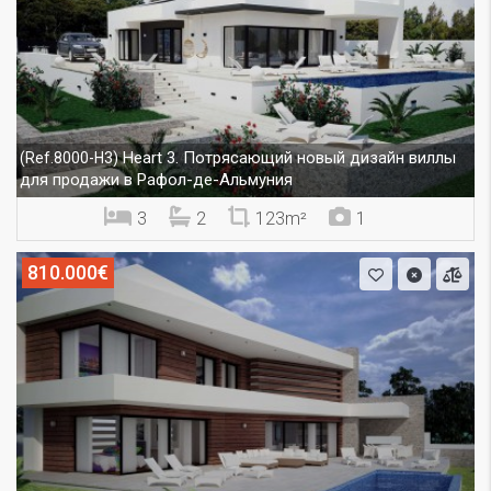
Heart 3. Потрясающий новый дизайн виллы
(Ref.8000-H3)
для продажи в Рафол-де-Альмуния
3
2
123m²
1
810.000€