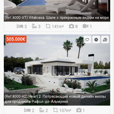
Vitalcasa. Шале с прекрасным видом на море
(Ref.8000-VT)
3
3
141m²
8
1
505.000€
Heart 2. Потрясающий новый дизайн виллы
(Ref.8000-H2)
для продажи в Рафол-де-Альмуния
2
2
107m²
1