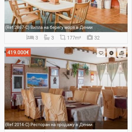
Вилла на берегу моря в Дении
(Ref.2867-C)
3
3
177m²
32
419.000€
Ресторан на продажу в Дении
(Ref.2014-C)