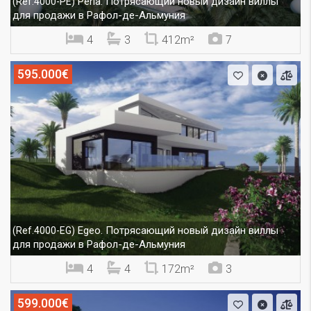
Perla. Потрясающий новый дизайн виллы
(Ref.4000-PE)
для продажи в Рафол-де-Альмуния
4
3
412m²
7
595.000€
Egeo. Потрясающий новый дизайн виллы
(Ref.4000-EG)
для продажи в Рафол-де-Альмуния
4
4
172m²
3
599.000€