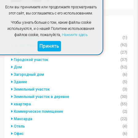
3
2
173m²
Если вы принимаете или продолжаете просматривать
этот сайт, вы соглашаетесь с его использованием.
Чтобы узнать больше о том, какие файлы cookie
Tipo de propiedad
используются, и о нашей Политике использования
файлов cookie, пожалуйста,
Нажмите здесь
Parcela agraria
(1)
Апартаменты
(92)
Принять
бунгало
(27)
Городской участок
(37)
Дом
(52)
Загородный дом
(6)
Здание
(5)
Земельный участок
(3)
Земельный участок в деревне
(30)
квартира
(55)
Коммерческое помещение
(2)
Мансарда
(22)
Отель
(4)
Офис
(6)