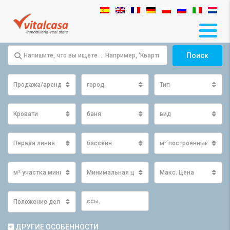
Поиск
Продажа/аренда
город
Тип
Кровати
баня
вид
Первая линия
бассейн
м² построенный мини
м² участка минимум
Минимальная цена
Макс. Цена
Положение дел
ДРУГИЕ ОСОБЕННОСТИ