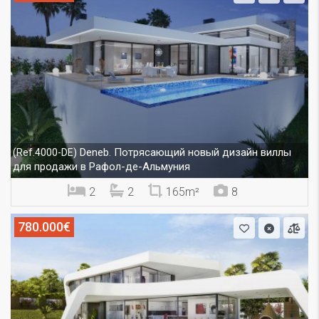
Deneb. Потрясающий новый дизайн виллы
(Ref.4000-DE)
для продажи в Рафол-де-Альмуния
2
2
165m²
8
780.000€