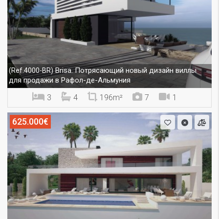
Brisa. Потрясающий новый дизайн виллы
(Ref.4000-BR)
для продажи в Рафол-де-Альмуния
3
4
196m²
7
1
625.000€