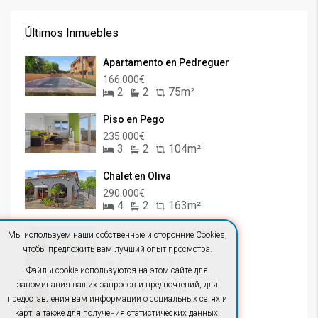
Últimos Inmuebles
Apartamento en Pedreguer
166.000€
2
2
75m²
Piso en Pego
235.000€
3
2
104m²
Chalet en Oliva
290.000€
4
2
163m²
Apartamento en Vergel, El
Мы используем наши собственные и сторонние Cookies,
240.000€
чтобы предложить вам лучший опыт просмотра.
2
2
87m²
Файлы cookie используются на этом сайте для
запоминания ваших запросов и предпочтений, для
Piso en Villalonga
предоставления вам информации о социальных сетях и
128.000€
карт, а также для получения статистических данных.