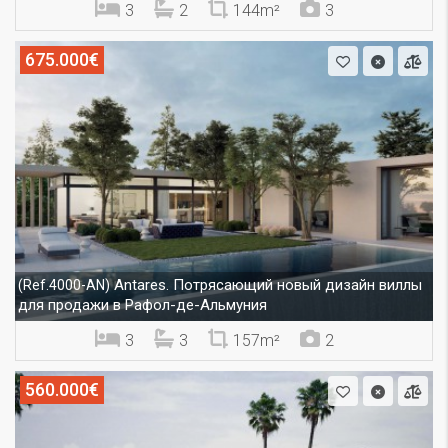
3
2
144m²
3
675.000€
Antares. Потрясающий новый дизайн виллы
(Ref.4000-AN)
для продажи в Рафол-де-Альмуния
3
3
157m²
2
560.000€