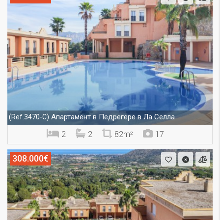
Апартамент в Педрегере в Ла Селла
(Ref.3470-C)
2
2
82m²
17
308.000€