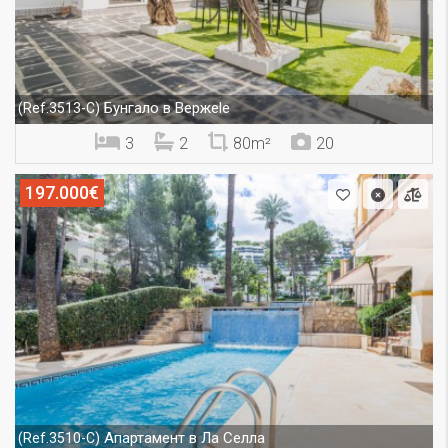
Бунгало в Вержеle
(Ref.3513-C)
3
2
80m²
20
197.000€
Апартамент в Ла Селла
(Ref.3510-C)