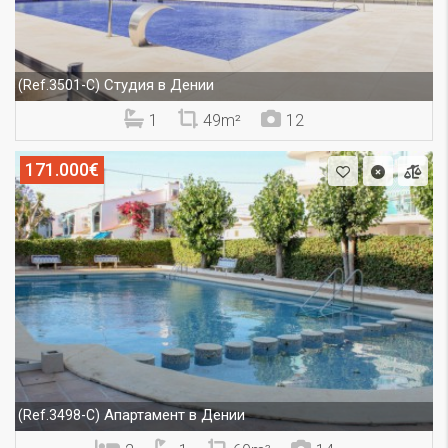
Студия в Дении
(Ref.3501-C)
1
49m²
12
171.000€
Апартамент в Дении
(Ref.3498-C)