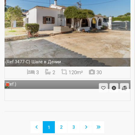
Шале в Дении
(Ref.3477-C)
3
2
120m²
30
(Ref.)
2
3
1