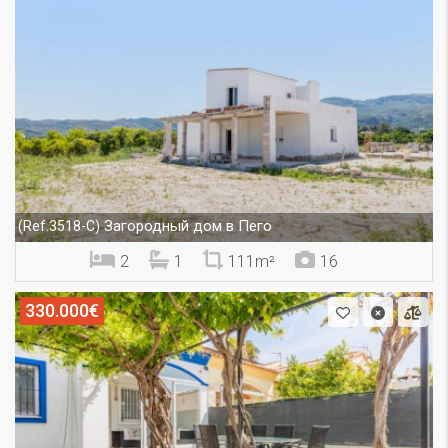
Загородный дом в Пего
(Ref.3518-C)
2
1
111m²
16
330.000€