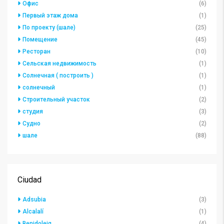
Офис
(6)
Первый этаж дома
(1)
По проекту (шале)
(25)
Помещение
(45)
Ресторан
(10)
Сельская недвижимость
(1)
Солнечная ( построить )
(1)
солнечный
(1)
Строительный участок
(2)
студия
(3)
Судно
(2)
шале
(88)
Ciudad
Adsubia
(3)
Alcalalí
(1)
Benidoleig
(4)