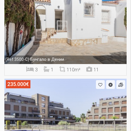
Бунгало в Дении
(Ref.3500-C)
3
1
110m²
11
235.000€