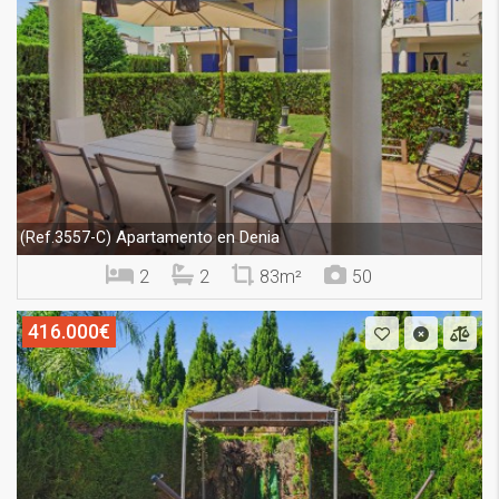
Apartamento en Denia
(Ref.3557-C)
2
2
83m²
50
416.000€