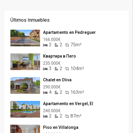
Últimos Inmuebles
Apartamento en Pedreguer
166.000€
2
2
75m²
Квартира в Пего
235.000€
3
2
104m²
Chalet en Oliva
290.000€
4
2
163m²
Apartamento en Vergel, El
240.000€
2
2
87m²
Piso en Villalonga