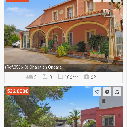
Chalet en Ondara
(Ref.3566-C)
5
3
186m²
62
532.000€