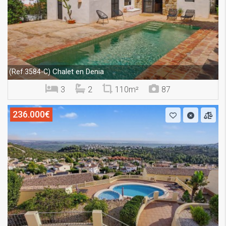
Chalet en Denia
(Ref.3584-C)
3
2
110m²
87
236.000€