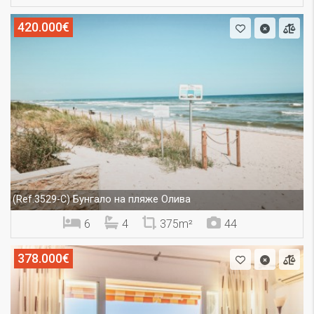
420.000€
Бунгало на пляже Олива
(Ref.3529-C)
6
4
375m²
44
378.000€