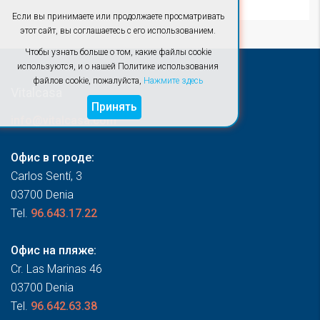
Если вы принимаете или продолжаете просматривать
этот сайт, вы соглашаетесь с его использованием.
Чтобы узнать больше о том, какие файлы cookie
используются, и о нашей Политике использования
файлов cookie, пожалуйста,
Нажмите здесь
Vitalcasa
Принять
info@vitalcasa.com
Офис в городе:
Carlos Sentí, 3
03700 Denia
Tel.
96.643.17.22
Офис на пляже:
Cr. Las Marinas 46
03700 Denia
Tel.
96.642.63.38