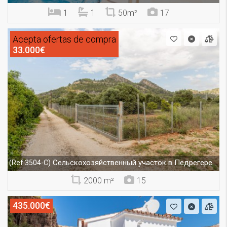
1
1
50m²
17
Acepta ofertas de compra
33.000€
Сельскохозяйственный участок в Педрегере
(Ref.3504-C)
2000 m²
15
435.000€