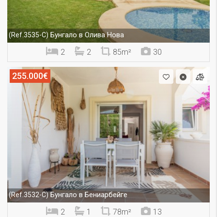
Бунгало в Олива Нова
(Ref.3535-C)
2
2
85m²
30
255.000€
Бунгало в Бениарбейге
(Ref.3532-C)
2
1
78m²
13