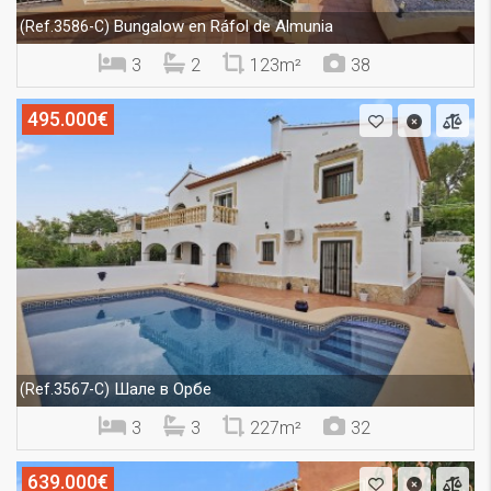
Bungalow en Ráfol de Almunia
(Ref.3586-C)
3
2
123m²
38
495.000€
Шале в Орбе
(Ref.3567-C)
3
3
227m²
32
639.000€