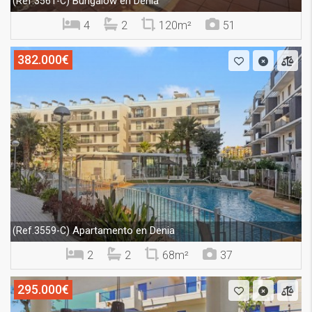
Bungalow en Denia
(Ref.3561-C)
4
2
120m²
51
382.000€
Apartamento en Denia
(Ref.3559-C)
2
2
68m²
37
295.000€