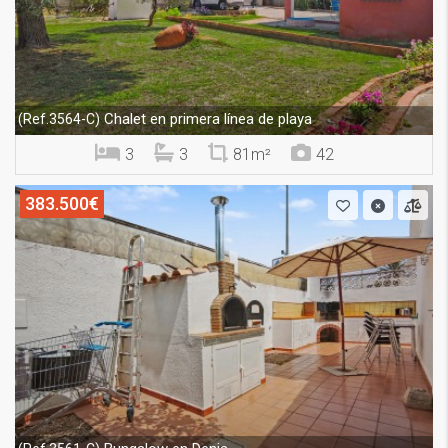
Chalet en primera línea de playa
(Ref.3564-C)
3
3
81m²
42
383.500€