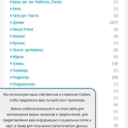
Валь-де- ла- Gallinera , Патро
(1)
Веха
(1)
Гата-де- Горгос
(2)
Дения
(287)
Иисус Pobre
(2)
Кальпе
(3)
Куэнка
(1)
Льоса -де Камачо
(5)
Мурла
(3)
Олива
(18)
Палмера
(1)
Педрегер
(30)
Покровитель
(1)
Потри
(1)
Мы используем наши собственные и сторонние Cookies,
Сагра
(1)
чтобы предложить вам лучший опыт просмотра.
Сваи
(4)
Файлы cookie используются на этом сайте для
Сон Ферриоль
(1)
запоминания ваших запросов и предпочтений, для
Усадьба графини
(1)
предоставления вам информации о социальных сетях и
Хавеа
(5)
карт, а также для получения статистических данных.