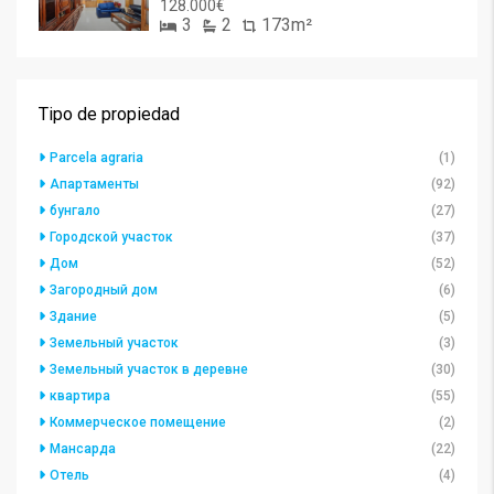
128.000€
3
2
173m²
Tipo de propiedad
Parcela agraria
(1)
Апартаменты
(92)
бунгало
(27)
Городской участок
(37)
Дом
(52)
Загородный дом
(6)
Здание
(5)
Земельный участок
(3)
Земельный участок в деревне
(30)
квартира
(55)
Коммерческое помещение
(2)
Мансарда
(22)
Отель
(4)