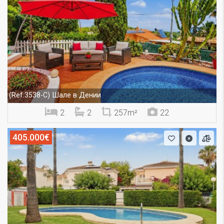
Шале в Дении
(Ref.3538-C)
2
2
257m²
22
405.000€