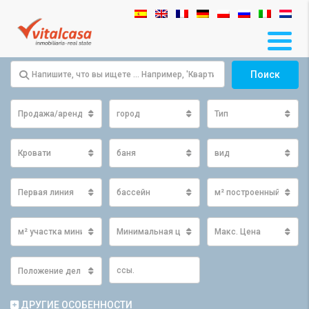
Поиск
Продажа/аренда
город
Тип
Кровати
баня
вид
Первая линия
бассейн
м² построенный мини
м² участка минимум
Минимальная цена
Макс. Цена
Положение дел
ДРУГИЕ ОСОБЕННОСТИ