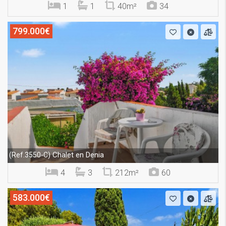
1
1
40m²
34
799.000€
Chalet en Denia
(Ref.3550-C)
4
3
212m²
60
583.000€