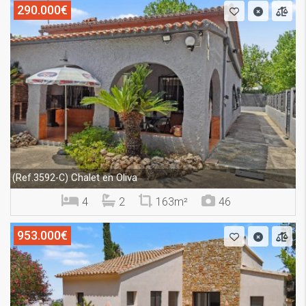
290.000€
Chalet en Oliva
(Ref.3592-C)
4
2
163m²
46
953.000€