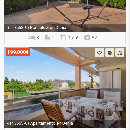
Bungalow en Denia
(Ref.3553-C)
3
2
95m²
52
199.000€
Apartamento en Denia
(Ref.3555-C)