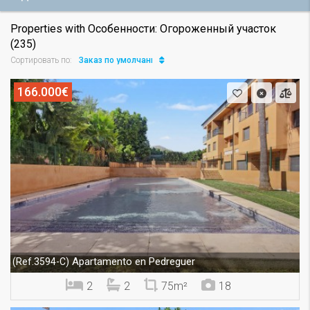
Properties with Особенности: Огороженный участок
(235)
Заказ по умолчанию
Сортировать по:
166.000€
Apartamento en Pedreguer
(Ref.3594-C)
2
2
75m²
18