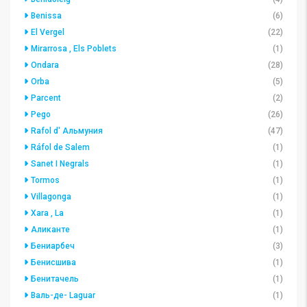
Benissa
(6)
El Vergel
(22)
Mirarrosa , Els Poblets
(1)
Ondara
(28)
Orba
(5)
Parcent
(2)
Pego
(26)
Rafol d' Альмуния
(47)
Ráfol de Salem
(1)
Sanet I Negrals
(1)
Tormos
(1)
Villagonga
(1)
Xara , La
(1)
Аликанте
(1)
Бениарбеч
(3)
Бенисшива
(1)
Бенитачель
(1)
Валь-де- Laguar
(1)