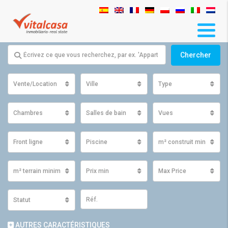
Chercher
Vente/Location
Ville
Type
Chambres
Salles de bain
Vues
Front ligne
Piscine
m² construit minimum
m² terrain minimum
Prix ​​min
Max Price
Statut
AUTRES CARACTÉRISTIQUES