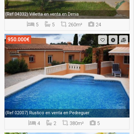
Villetta en venta en Denia
(Ref.04332)
5
5
260m²
24
950.000€
Rustico en venta en Pedreguer
(Ref.02007)
4
2
380m²
5