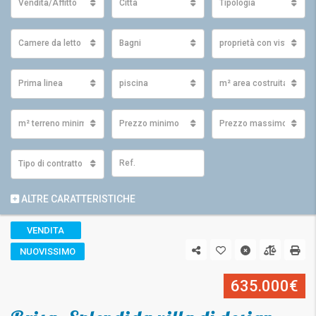
Vendita/Affitto
Città
Tipologia
Camere da letto
Bagni
proprietà con vista
Prima linea
piscina
m² area costruita minim
m² terreno minimo
Prezzo minimo
Prezzo massimo
Tipo di contratto
ALTRE CARATTERISTICHE
VENDITA
NUOVISSIMO
635.000€