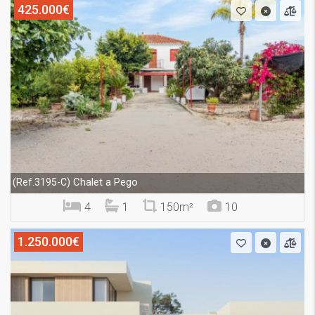
425.000€
Chalet a Pego
(Ref.3195-C)
4
1
150m²
10
1.250.000€