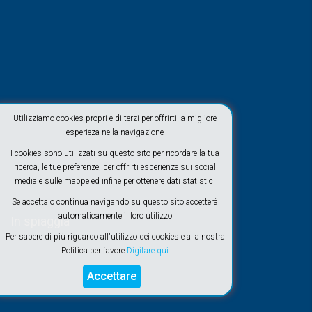
Utilizziamo cookies propri e di terzi per offrirti la migliore
esperieza nella navigazione
I cookies sono utilizzati su questo sito per ricordare la tua
ricerca, le tue preferenze, per offrirti esperienze sui social
media e sulle mappe ed infine per ottenere dati statistici
Se accetta o continua navigando su questo sito accetterà
automaticamente il loro utilizzo
In spiaggia
Per sapere di più riguardo all'utilizzo dei cookies e alla nostra
Politica per favore
Digitare qui
Accettare