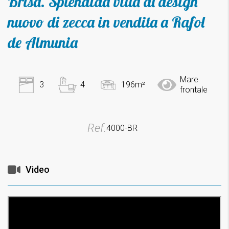
Brisa. Splendida villa di design
nuovo di zecca in vendita a Rafol
de Almunia
Mare
3
4
196m²
frontale
Ref.
4000-BR
Video