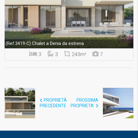
Chalet a Denia da estrena
(Ref.3419-C)
3
3
243m²
7
PROPRIETÀ
PROSSIMA
PRECEDENTE
PROPRIETA'