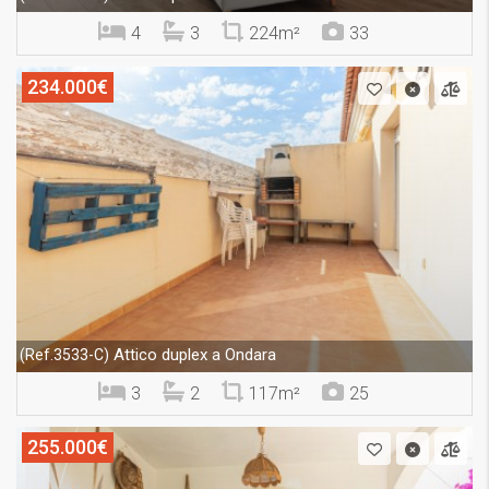
4
3
224m²
33
234.000€
Attico duplex a Ondara
(Ref.3533-C)
3
2
117m²
25
255.000€