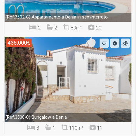
Appartamento a Denia in seminterrato
(Ref.3502-C)
2
2
89m²
20
435.000€
Bungalow a Denia
(Ref.3500-C)
3
1
110m²
11