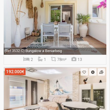
Bungalow a Beniarbeig
(Ref.3532-C)
2
1
78m²
13
192.000€