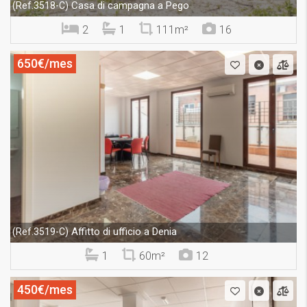
Casa di campagna a Pego
(Ref.3518-C)
2
1
111m²
16
650€/mes
Affitto di ufficio a Denia
(Ref.3519-C)
1
60m²
12
450€/mes