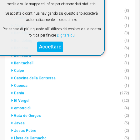
media e sulle mappe ed infine per ottenere dati statistici
Adsubia
(3)
Se accetta o continua navigando su questo sito accetterà
Alcalalí
(1)
automaticamente il loro utilizzo
Alicante
(1)
Per sapere di più riguardo all'utilizzo dei cookies e alla nostra
Beniarbeig
(3)
Politica per favore
Digitare qui
Benidoleig
(4)
Accettare
Benissa
(6)
Benissiva
(1)
Benitachell
(1)
Calpe
(3)
Cascina della Contessa
(1)
Cuenca
(1)
Denia
(272)
El Vergel
(22)
emorroidi
(4)
Gata de Gorgos
(2)
Javea
(5)
Jesus Pobre
(2)
Llosa de Camacho
(5)