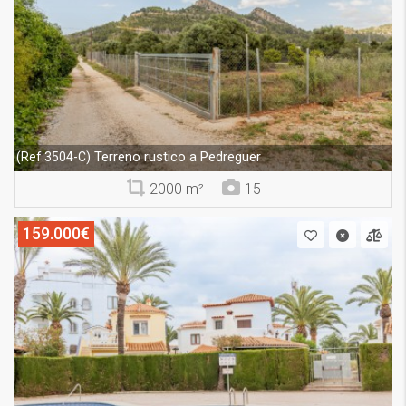
Terreno rustico a Pedreguer
(Ref.3504-C)
2000 m²
15
159.000€