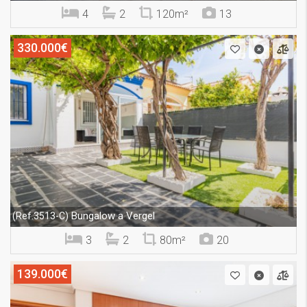
4
2
120m²
13
330.000€
Bungalow a Vergel
(Ref.3513-C)
3
2
80m²
20
139.000€