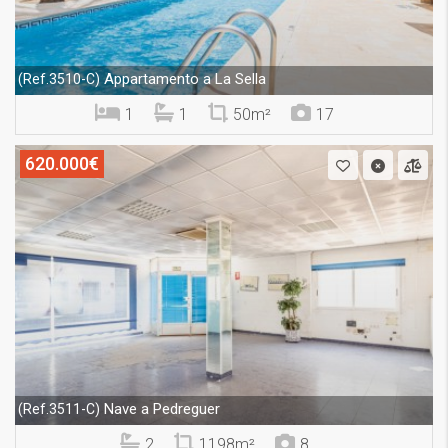
Appartamento a La Sella
(Ref.3510-C)
1
1
50m²
17
620.000€
Nave a Pedreguer
(Ref.3511-C)
2
1198m²
8