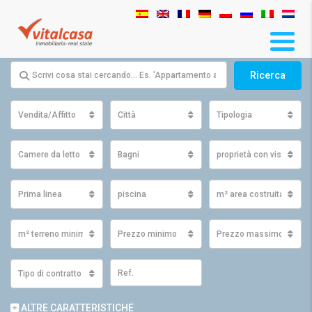
Ricerca
Vendita/Affitto
Città
Tipologia
Camere da letto
Bagni
proprietà con vista
Prima linea
piscina
m² area costruita minim
m² terreno minimo
Prezzo minimo
Prezzo massimo
Tipo di contratto
ALTRE CARATTERISTICHE