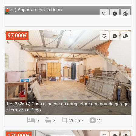
Appartamento a Denia
(Ref.)
97.000€
Casa di paese da completare con grande garage
(Ref.3526-C)
e terrazza a Pego
5
3
260m²
21
170.000€