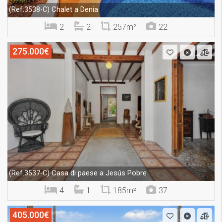
Chalet a Denia
(Ref.3538-C)
2
2
257m²
22
275.000€
Casa di paese a Jesús Pobre
(Ref.3537-C)
4
1
185m²
37
405.000€