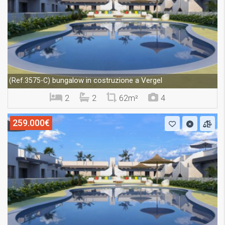
bungalow in costruzione a Vergel
(Ref.3575-C)
2
2
62m²
4
259.000€