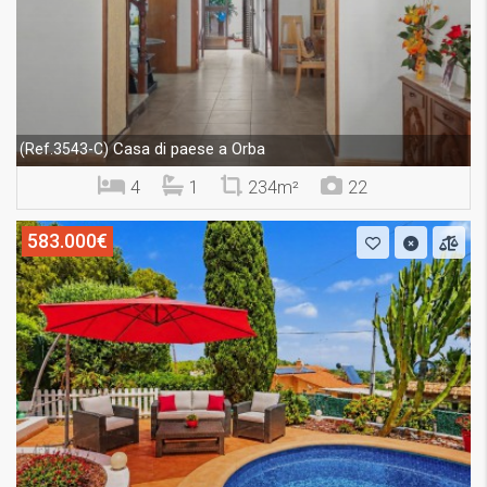
Casa di paese a Orba
(Ref.3543-C)
4
1
234m²
22
583.000€