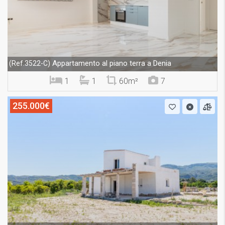
Appartamento al piano terra a Denia
(Ref.3522-C)
1
1
60m²
7
255.000€