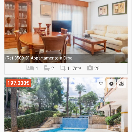
Appartamento a Orba
(Ref.3509-C)
4
2
117m²
28
197.000€