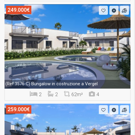
249.000€
Bungalow in costruzione a Vergel
(Ref.3576-C)
2
2
62m²
4
259.000€