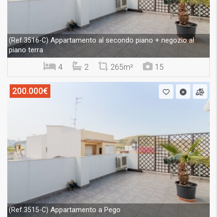
Appartamento al secondo piano + negozio al
(Ref.3516-C)
piano terra
4
2
265m²
15
200.000€
Appartamento a Pego
(Ref.3515-C)