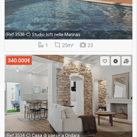
Studio loft nelle Marinas
(Ref.3536-C)
1
25m²
23
340.000€
Casa di paese a Ondara
(Ref.3534-C)