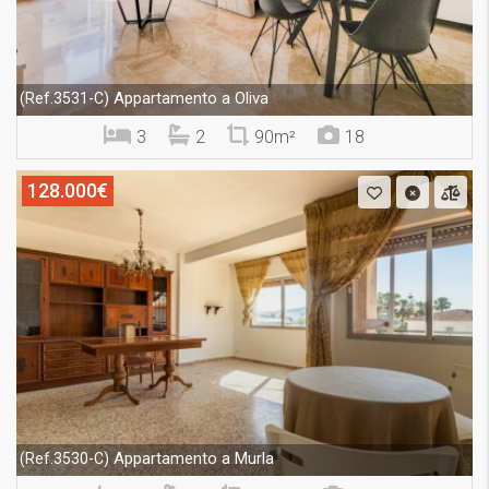
Appartamento a Oliva
(Ref.3531-C)
3
2
90m²
18
128.000€
Appartamento a Murla
(Ref.3530-C)