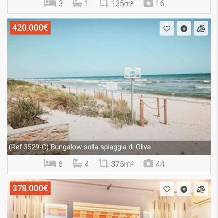
3
1
135m²
16
420.000€
Bungalow sulla spiaggia di Oliva
(Ref.3529-C)
6
4
375m²
44
378.000€