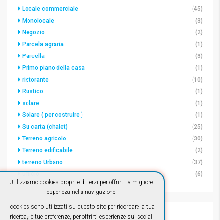
Locale commerciale
(45)
Monolocale
(3)
Negozio
(2)
Parcela agraria
(1)
Parcella
(3)
Primo piano della casa
(1)
ristorante
(10)
Rustico
(1)
solare
(1)
Solare ( per costruire )
(1)
Su carta (chalet)
(25)
Terreno agricolo
(30)
Terreno edificabile
(2)
terreno Urbano
(37)
ufficio
(6)
Utilizziamo cookies propri e di terzi per offrirti la migliore
esperieza nella navigazione
I cookies sono utilizzati su questo sito per ricordare la tua
Ciudad
ricerca, le tue preferenze, per offrirti esperienze sui social