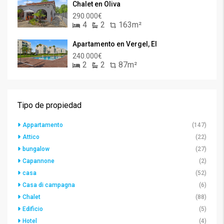
Chalet en Oliva
290.000€
4
2
163m²
Apartamento en Vergel, El
240.000€
2
2
87m²
Tipo de propiedad
Appartamento
(147)
Attico
(22)
bungalow
(27)
Capannone
(2)
casa
(52)
Casa di campagna
(6)
Chalet
(88)
Edificio
(5)
Hotel
(4)