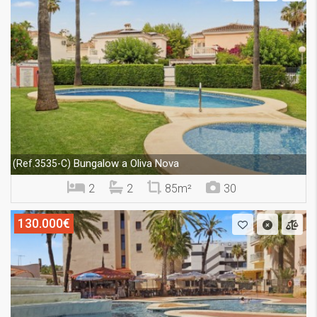
Bungalow a Oliva Nova
(Ref.3535-C)
2
2
85m²
30
130.000€