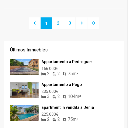
2
3
1
Últimos Inmuebles
Appartamento a Pedreguer
166.000€
2
2
75m²
Appartamento a Pego
235.000€
3
2
104m²
apartment in vendita a Dénia
225.000€
2
2
75m²