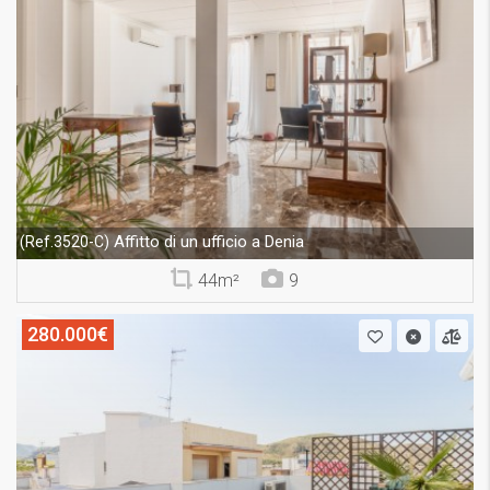
Affitto di un ufficio a Denia
(Ref.3520-C)
44m²
9
280.000€