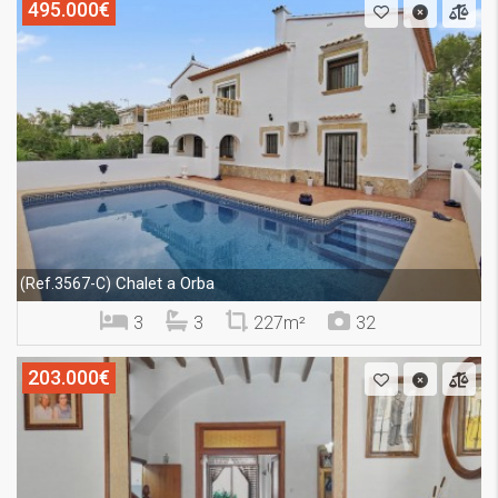
495.000€
Chalet a Orba
(Ref.3567-C)
3
3
227m²
32
203.000€