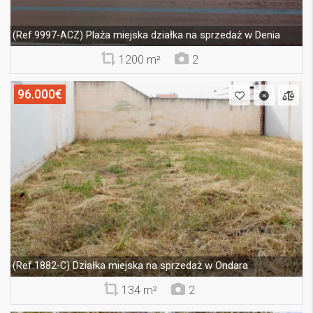
Plaża miejska działka na sprzedaż w Denia
(Ref.9997-ACZ)
1200 m²
2
96.000€
Działka miejska na sprzedaż w Ondara
(Ref.1882-C)
134 m²
2