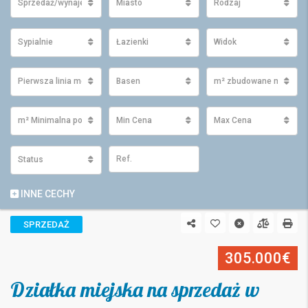
Sprzedaż/wynajem
Miasto
Rodzaj
Sypialnie
Łazienki
Widok
Pierwsza linia morza
Basen
m² zbudowane minimu
m² Minimalna powierzchnia działki
Min Cena
Max Cena
Status
INNE CECHY
SPRZEDAŻ
305.000€
Działka miejska na sprzedaż w