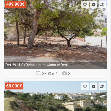
499.980€
Działka budowlana w Denii
(Ref.2914-C)
3300 m²
8
68.000€