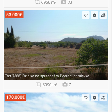
6956 m²
33
53.000€
Działka na sprzedaż w Pedreguer miękka
(Ref.7386)
5090 m²
7
170.000€