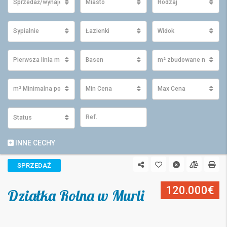
Sprzedaż/wynajem
Miasto
Rodzaj
Sypialnie
Łazienki
Widok
Pierwsza linia morza
Basen
m² zbudowane minimu
m² Minimalna powierzchnia działki
Min Cena
Max Cena
Status
INNE CECHY
SPRZEDAŻ
120.000€
Działka Rolna w Murli