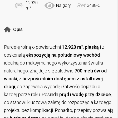
12920
Ref.
Na góry
3488-C
m²
Opis
Parcelę rolną o powierzchni
12.920 m²
,
płaską
i z
doskonałą
ekspozycją na południowy wschód
,
idealną do maksymalnego wykorzystania światła
naturalnego. Znajduje się zaledwie
700 metrów od
wioski
, z
bezpośrednim dostępem z asfaltowej
drogi
, co zapewnia wygodę i łatwość dojazdu o
każdej porze roku. Posiada
prąd i wodę przy działce
,
co stanowi kluczową zaletę do rozpoczęcia każdego
projektu bez komplikacji. Ponadto, przepisy pozwalają