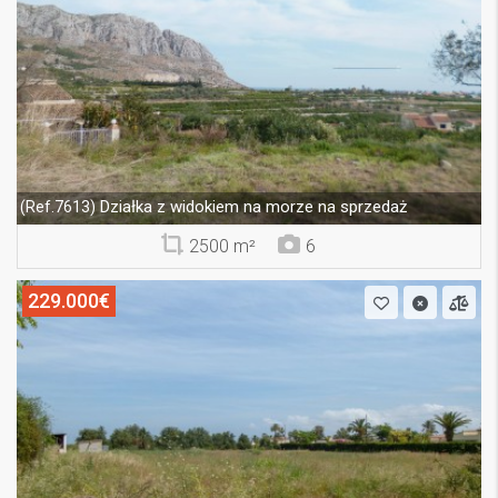
Działka z widokiem na morze na sprzedaż
(Ref.7613)
2500 m²
6
229.000€