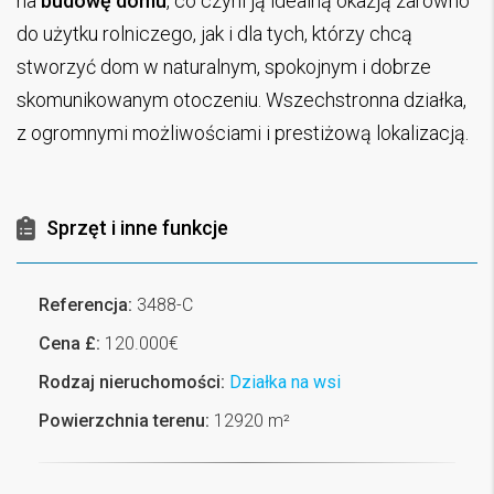
na
budowę domu
, co czyni ją idealną okazją zarówno
do użytku rolniczego, jak i dla tych, którzy chcą
stworzyć dom w naturalnym, spokojnym i dobrze
skomunikowanym otoczeniu. Wszechstronna działka,
z ogromnymi możliwościami i prestiżową lokalizacją.
Sprzęt i inne funkcje
Referencja:
3488-C
Cena £:
120.000€
Rodzaj nieruchomości:
Działka na wsi
Powierzchnia terenu:
12920 m²