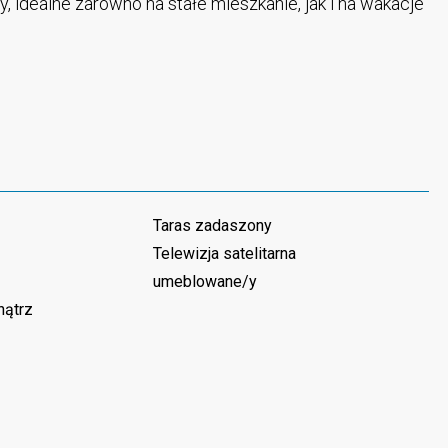
, idealne zarówno na stałe mieszkanie, jak i na wakacje
Taras zadaszony
Telewizja satelitarna
umeblowane/y
nątrz