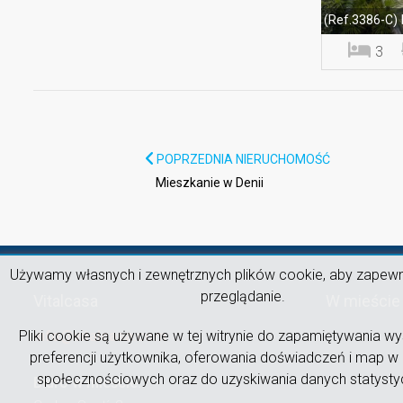
(Ref.3386-C)
3
POPRZEDNIA NIERUCHOMOŚĆ
Mieszkanie w Denii
Używamy własnych i zewnętrznych plików cookie, aby zapewni
przeglądanie.
Vitalcasa
W mieście
info@vitalcasa.com
Pliki cookie są używane w tej witrynie do zapamiętywania wy
preferencji użytkownika, oferowania doświadczeń i map w
społecznościowych oraz do uzyskiwania danych statysty
Biuro w mieście: