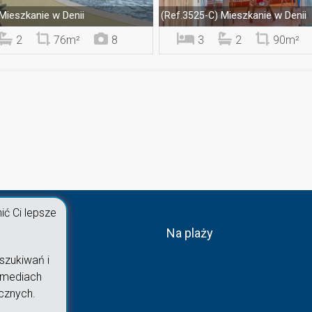
Mieszkanie w Denii
Mieszkanie w Denii
(Ref.3525-C)
2
76m²
8
3
2
90m²
ć Ci lepsze
Na plaży
szukiwań i
 mediach
cznych.