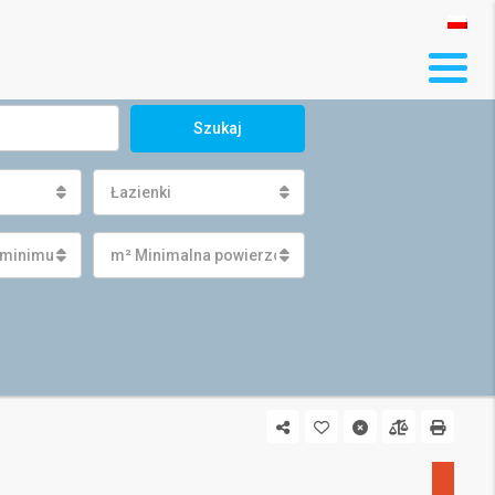
Szukaj
Łazienki
 minimum
m² Minimalna powierzchnia działki