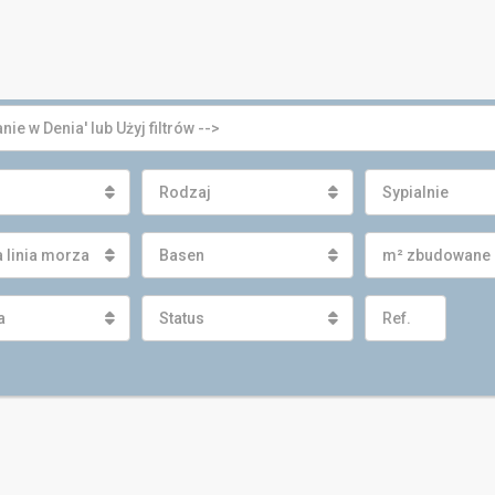
Rodzaj
Sypialnie
 linia morza
Basen
m² zbudowane
a
Status