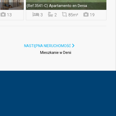
Apartamento en Denia
(Ref.3541-C)
13
3
2
85m²
19
NASTĘPNA NIERUCHOMOŚĆ
Mieszkanie w Denii