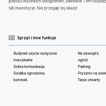
pobliżu wszelkich udogodnień, zaledwie 1 km od plaży
lub inwestycje. Nie przegap tej okazji!
Sprzęt i inne funkcje
Budynek użycie wylącznie
Na zewnątrz
mieszkalne
ogród
Dobra komunikacja
Parking
Działka ogrodzona
Prysznic na zew
kominek
Taras otwarty