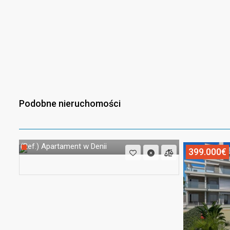
Podobne nieruchomości
Apartament w Denii
(Ref.)
399.000€