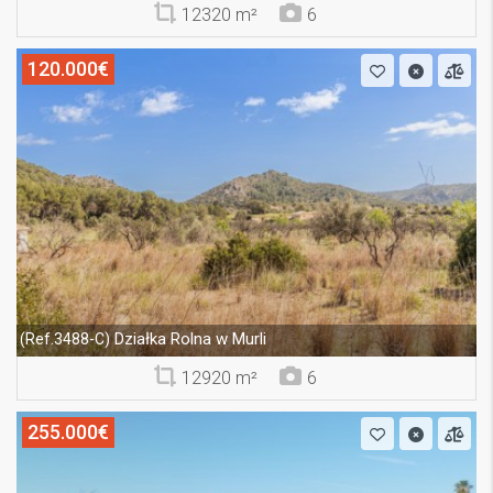
12320 m²
6
120.000€
Działka Rolna w Murli
(Ref.3488-C)
12920 m²
6
255.000€