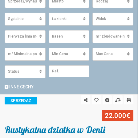
Sprzedaż/wynajem
Miasto
Rodzaj
Sypialnie
Łazienki
Widok
Pierwsza linia morza
Basen
m² zbudowane minimu
m² Minimalna powierzchnia działki
Min Cena
Max Cena
Status
INNE CECHY
SPRZEDAŻ
22.000€
Rustykalna działka w Denii