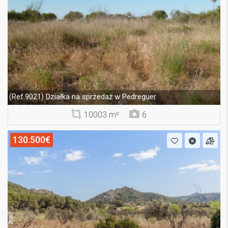
Działka na sprzedaż w Pedreguer
(Ref.9021)
10003 m²
6
130.500€