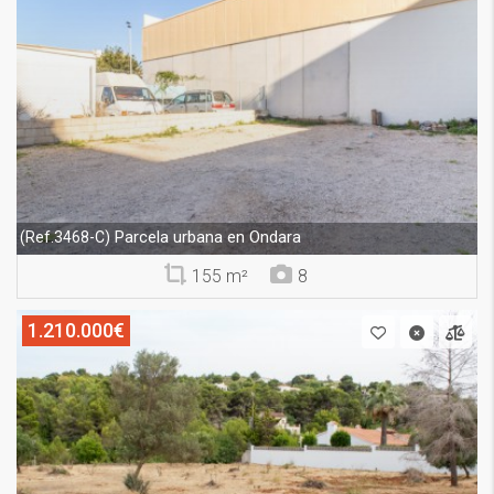
Parcelа urbana en Ondara
(Ref.3468-C)
155 m²
8
1.210.000€