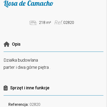
Llosa de Camacho
Ref.
218 m²
02820
Opis
Działka budowlana
parter i dwa górne piętra .
Sprzęt i inne funkcje
Referencja:
02820