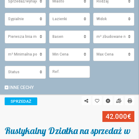
Sprzedaż/wynajem
Miasto
Rodzaj
Sypialnie
Łazienki
Widok
Pierwsza linia morza
Basen
m² zbudowane minimu
m² Minimalna powierzchnia działki
Min Cena
Max Cena
Status
INNE CECHY
SPRZEDAŻ
42.000€
Rustykalny Działka na sprzedaż w