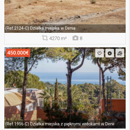
Działka miejska w Denia
(Ref.2124-C)
4270 m²
8
450.000€
Działka miejska z pięknymi widokami w Denii
(Ref.1956-C)