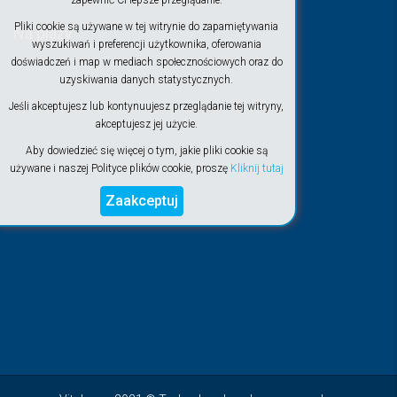
zapewnić Ci lepsze przeglądanie.
Pliki cookie są używane w tej witrynie do zapamiętywania
Na plaży
wyszukiwań i preferencji użytkownika, oferowania
doświadczeń i map w mediach społecznościowych oraz do
uzyskiwania danych statystycznych.
Jeśli akceptujesz lub kontynuujesz przeglądanie tej witryny,
akceptujesz jej użycie.
Aby dowiedzieć się więcej o tym, jakie pliki cookie są
używane i naszej Polityce plików cookie, proszę
Kliknij tutaj
Zaakceptuj