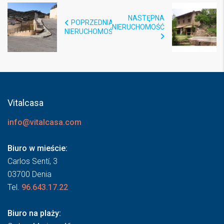
NASTĘPNA
POPRZEDNIA
NIERUCHOMOŚĆ
NIERUCHOMOŚĆ
Vitalcasa
info@vitalcasa.com
Biuro w mieście:
Carlos Sentí, 3
03700 Denia
Tel.
96.643.17.22
Biuro na plaży: