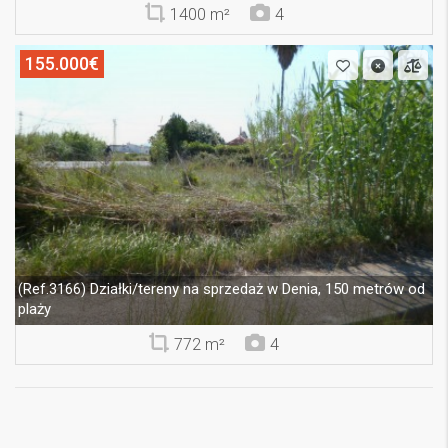
1400 m²
4
155.000€
Działki/tereny na sprzedaż w Denia, 150 metrów od
(Ref.3166)
plaży
772 m²
4