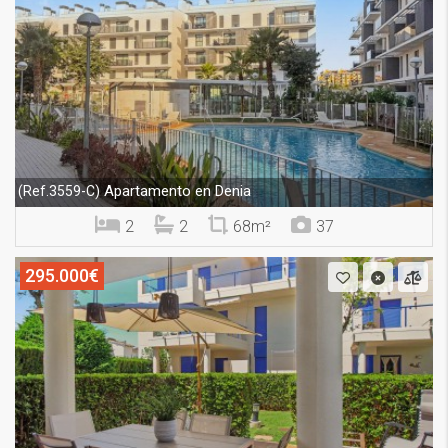
Apartamento en Denia
(Ref.3559-C)
2
2
68m²
37
295.000€