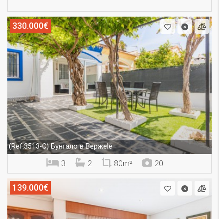
330.000€
Бунгало в Вержеle
(Ref.3513-C)
3
2
80m²
20
139.000€