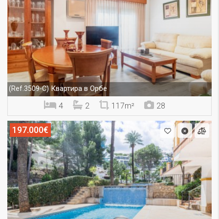
Квартира в Орбе
(Ref.3509-C)
4
2
117m²
28
197.000€