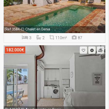
Chalet en Denia
(Ref.3584-C)
3
2
110m²
87
182.000€