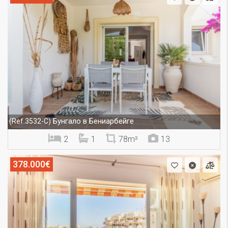
Бунгало в Бениарбейге
(Ref.3532-C)
2
1
78m²
13
378.000€