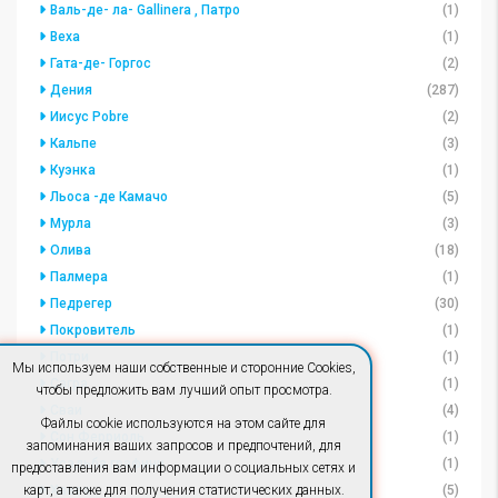
Валь-де- ла- Gallinera , Патро
(1)
Веха
(1)
Гата-де- Горгос
(2)
Дения
(287)
Иисус Pobre
(2)
Кальпе
(3)
Куэнка
(1)
Льоса -де Камачо
(5)
Мурла
(3)
Олива
(18)
Палмера
(1)
Педрегер
(30)
Покровитель
(1)
Потри
(1)
Мы используем наши собственные и сторонние Cookies,
Сагра
(1)
чтобы предложить вам лучший опыт просмотра.
Сваи
(4)
Файлы cookie используются на этом сайте для
Сон Ферриоль
(1)
запоминания ваших запросов и предпочтений, для
Усадьба графини
(1)
предоставления вам информации о социальных сетях и
Хавеа
(5)
карт, а также для получения статистических данных.