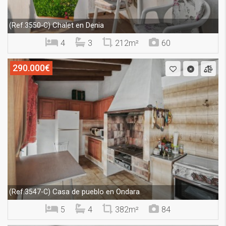
Chalet en Denia
(Ref.3550-C)
4
3
212m²
60
290.000€
Casa de pueblo en Ondara
(Ref.3547-C)
5
4
382m²
84