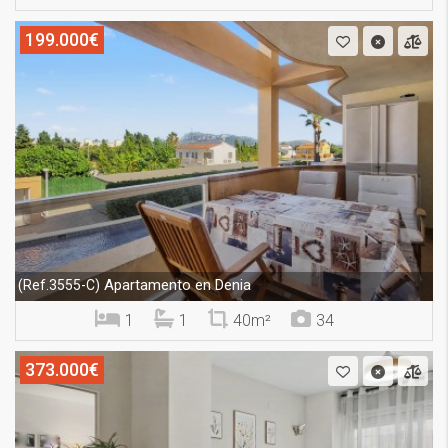
199.000€
Apartamento en Denia
(Ref.3555-C)
1
1
40m²
34
373.000€