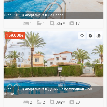
Апартамент в Ла Селла
(Ref.3510-C)
1
1
50m²
17
159.000€
Апартамент в Дении на полуподвальном
(Ref.3502-C)
этаже
2
2
89m²
20