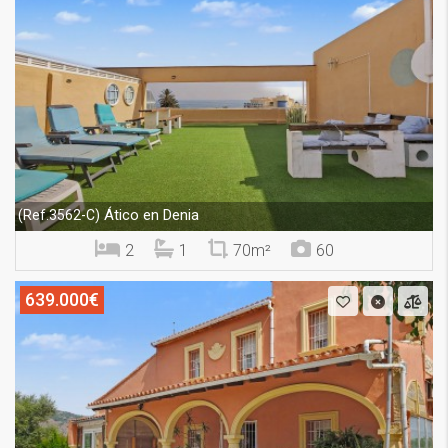
Ático en Denia
(Ref.3562-C)
2
1
70m²
60
639.000€