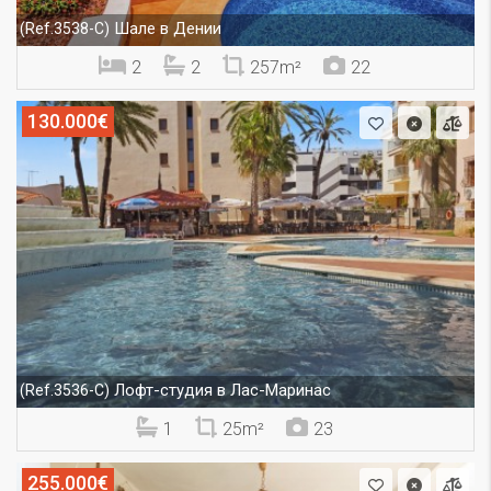
Шале в Дении
(Ref.3538-C)
2
2
257m²
22
130.000€
Лофт-студия в Лас-Маринас
(Ref.3536-C)
1
25m²
23
255.000€