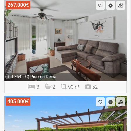
267.000€
Piso en Denia
(Ref.3545-C)
3
2
90m²
52
405.000€