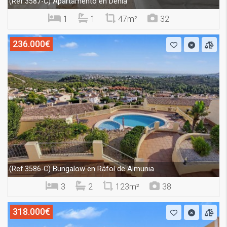
Apartamento en Denia
(Ref.3587-C)
1
1
47m²
32
236.000€
Bungalow en Ráfol de Almunia
(Ref.3586-C)
3
2
123m²
38
318.000€