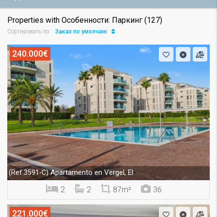
Properties with Особенности: Паркинг (127)
Заказ по умолчанию
Сортировать по:
240.000€
Apartamento en Vergel, El
(Ref.3591-C)
2
2
87m²
36
221.000€