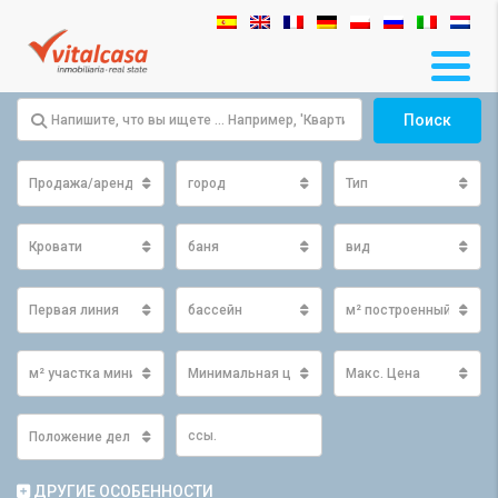
Поиск
Продажа/аренда
город
Тип
Кровати
баня
вид
Первая линия
бассейн
м² построенный мини
м² участка минимум
Минимальная цена
Макс. Цена
Положение дел
ДРУГИЕ ОСОБЕННОСТИ