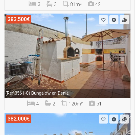
3
3
81m²
42
383.500€
Bungalow en Denia
(Ref.3561-C)
4
2
120m²
51
382.000€