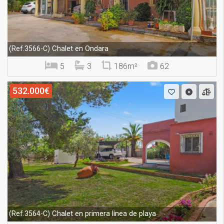
Chalet en Ondara
(Ref.3566-C)
5
3
186m²
62
532.000€
Chalet en primera línea de playa
(Ref.3564-C)