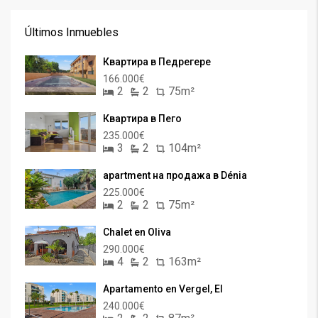
Últimos Inmuebles
Квартира в Педрегере
166.000€
2
2
75m²
Квартира в Пего
235.000€
3
2
104m²
apartment на продажа в Dénia
225.000€
2
2
75m²
Chalet en Oliva
290.000€
4
2
163m²
Apartamento en Vergel, El
240.000€