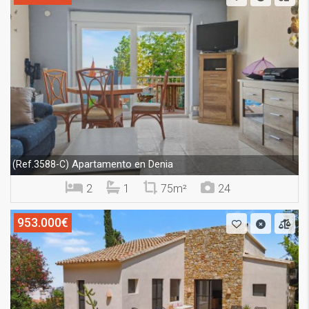
Apartamento en Denia
(Ref.3588-C)
2
1
75m²
24
953.000€