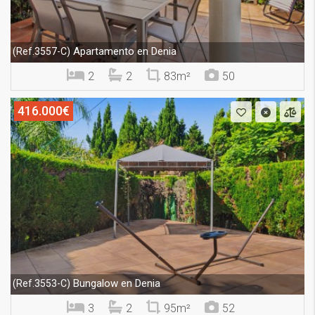
Apartamento en Denia
(Ref.3557-C)
2
2
83m²
50
416.000€
Bungalow en Denia
(Ref.3553-C)
3
2
95m²
52