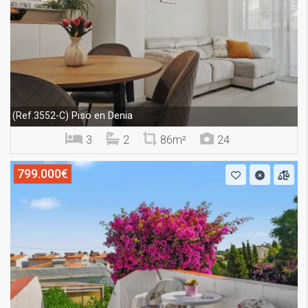
Piso en Denia
(Ref.3552-C)
3
2
86m²
24
799.000€