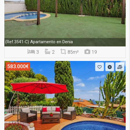
Apartamento en Denia
(Ref.3541-C)
3
2
85m²
19
583.000€