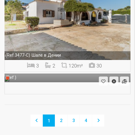
Шале в Дении
(Ref.3477-C)
3
2
120m²
30
(Ref.)
2
3
4
1