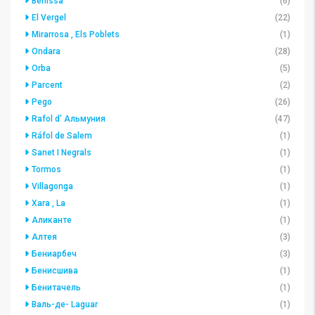
Benissa
(6)
El Vergel
(22)
Mirarrosa , Els Poblets
(1)
Ondara
(28)
Orba
(5)
Parcent
(2)
Pego
(26)
Rafol d' Альмуния
(47)
Ráfol de Salem
(1)
Sanet I Negrals
(1)
Tormos
(1)
Villagonga
(1)
Xara , La
(1)
Аликанте
(1)
Алтея
(3)
Бениарбеч
(3)
Бенисшива
(1)
Бенитачель
(1)
Валь-де- Laguar
(1)