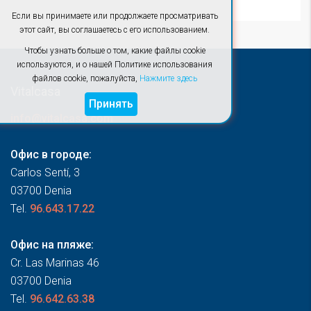
Если вы принимаете или продолжаете просматривать
этот сайт, вы соглашаетесь с его использованием.
Чтобы узнать больше о том, какие файлы cookie
используются, и о нашей Политике использования
файлов cookie, пожалуйста,
Нажмите здесь
Vitalcasa
Принять
info@vitalcasa.com
Офис в городе:
Carlos Sentí, 3
03700 Denia
Tel.
96.643.17.22
Офис на пляже:
Cr. Las Marinas 46
03700 Denia
Tel.
96.642.63.38