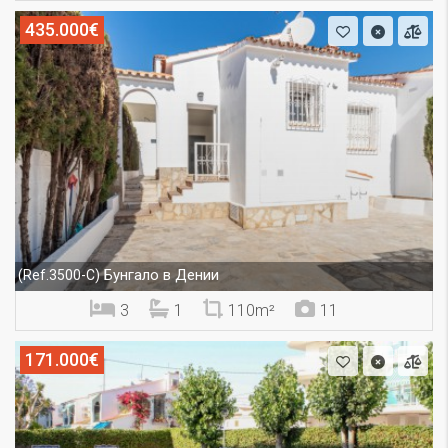
435.000€
Бунгало в Дении
(Ref.3500-C)
3
1
110m²
11
171.000€