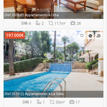
Appartamento a Orba
(Ref.3509-C)
4
2
117m²
28
197.000€
Appartamento a La Sella
(Ref.3510-C)
1
1
50m²
17