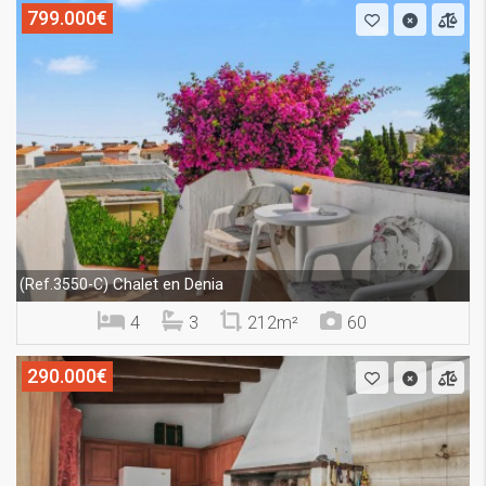
799.000€
Chalet en Denia
(Ref.3550-C)
4
3
212m²
60
290.000€