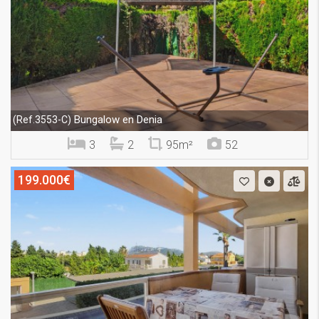
Bungalow en Denia
(Ref.3553-C)
3
2
95m²
52
199.000€