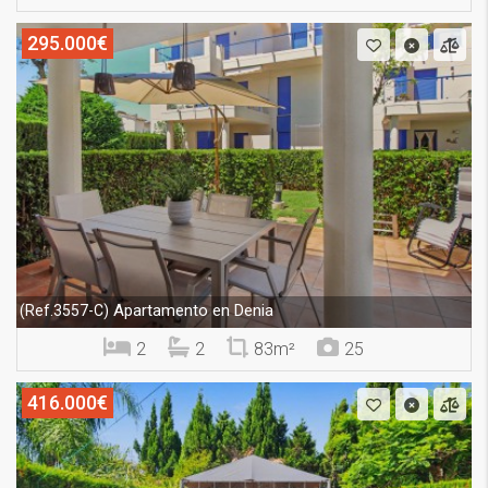
295.000€
Apartamento en Denia
(Ref.3557-C)
2
2
83m²
25
416.000€