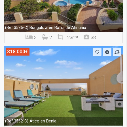
Bungalow en Ráfol de Almunia
(Ref.3586-C)
3
2
123m²
38
318.000€
Ático en Denia
(Ref.3562-C)