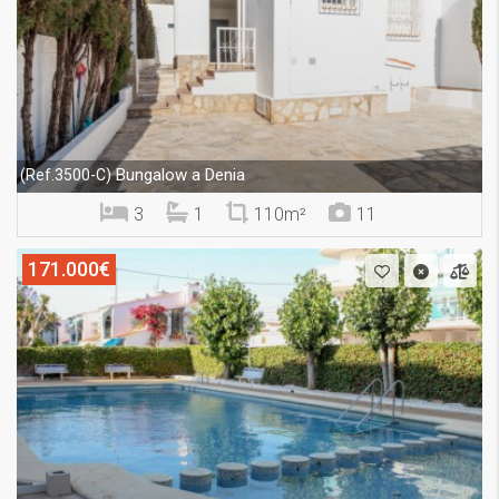
Bungalow a Denia
(Ref.3500-C)
3
1
110m²
11
171.000€