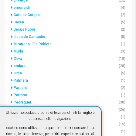
El Vergel
(22)
emorroidi
(4)
Gata de Gorgos
(2)
Javea
(5)
Jesus Pobre
(2)
Llosa de Camacho
(5)
Mirarrosa , Els Poblets
(1)
Murla
(3)
Oliva
(18)
ondara
(28)
Orba
(5)
Palmera
(1)
Parcent
(2)
Patrono
(1)
Pedreguer
(30)
Pego
(26)
Utilizziamo cookies propri e di terzi per offrirti la migliore
Pietra miliare
(1)
esperieza nella navigazione
Poblets, Els
(15)
I cookies sono utilizzati su questo sito per ricordare la tua
Potries
(1)
ricerca, le tue preferenze, per offrirti esperienze sui social