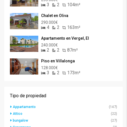
3
2
104m²
Chalet en Oliva
290.000€
4
2
163m²
Apartamento en Vergel, El
240.000€
2
2
87m²
Piso en Villalonga
128.000€
3
2
173m²
Tipo de propiedad
Appartamento
(147)
Attico
(22)
bungalow
(27)