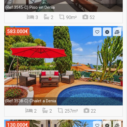
Piso en Denia
(Ref.3545-C)
3
2
90m²
52
583.000€
Chalet a Denia
(Ref.3538-C)
2
2
257m²
22
130.000€