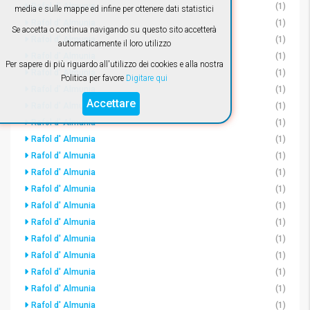
Rafol d' Almunia
(1)
media e sulle mappe ed infine per ottenere dati statistici
Rafol d' Almunia
(1)
Se accetta o continua navigando su questo sito accetterà
Rafol d' Almunia
(1)
automaticamente il loro utilizzo
Rafol d' Almunia
(1)
Per sapere di più riguardo all'utilizzo dei cookies e alla nostra
Rafol d' Almunia
(1)
Politica per favore
Digitare qui
Rafol d' Almunia
(1)
Accettare
Rafol d' Almunia
(1)
Rafol d' Almunia
(1)
Rafol d' Almunia
(1)
Rafol d' Almunia
(1)
Rafol d' Almunia
(1)
Rafol d' Almunia
(1)
Rafol d' Almunia
(1)
Rafol d' Almunia
(1)
Rafol d' Almunia
(1)
Rafol d' Almunia
(1)
Rafol d' Almunia
(1)
Rafol d' Almunia
(1)
Rafol d' Almunia
(1)