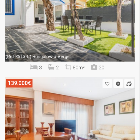
Bungalow a Vergel
(Ref.3513-C)
3
2
80m²
20
139.000€