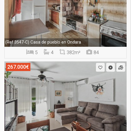
Casa de pueblo en Ondara
(Ref.3547-C)
5
4
382m²
84
267.000€