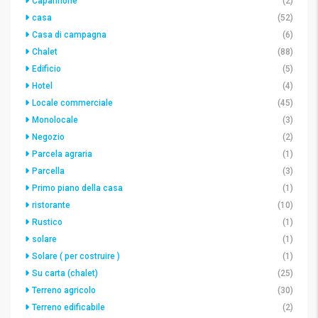
Capannone
(2)
casa
(52)
Casa di campagna
(6)
Chalet
(88)
Edificio
(5)
Hotel
(4)
Locale commerciale
(45)
Monolocale
(3)
Negozio
(2)
Parcela agraria
(1)
Parcella
(3)
Primo piano della casa
(1)
ristorante
(10)
Rustico
(1)
solare
(1)
Solare ( per costruire )
(1)
Su carta (chalet)
(25)
Terreno agricolo
(30)
Terreno edificabile
(2)