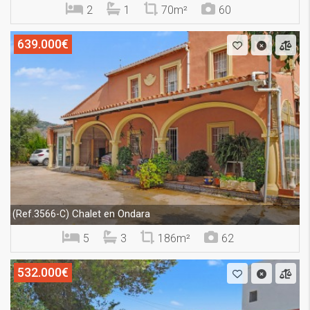
2
1
70m²
60
639.000€
Chalet en Ondara
(Ref.3566-C)
5
3
186m²
62
532.000€