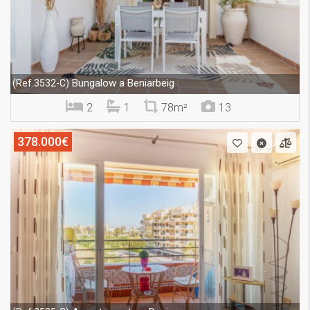
Bungalow a Beniarbeig
(Ref.3532-C)
2
1
78m²
13
378.000€