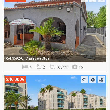
Chalet en Oliva
(Ref.3592-C)
4
2
163m²
46
240.000€