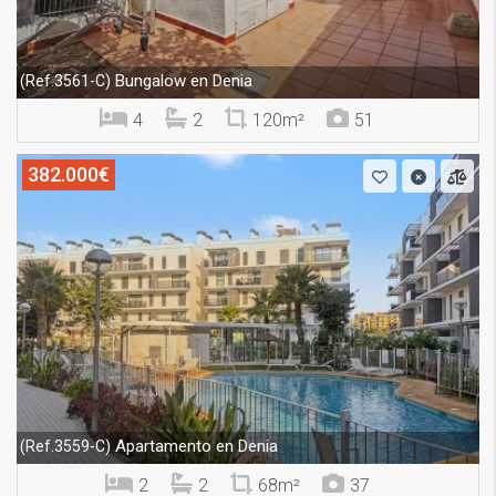
Bungalow en Denia
(Ref.3561-C)
4
2
120m²
51
382.000€
Apartamento en Denia
(Ref.3559-C)
2
2
68m²
37