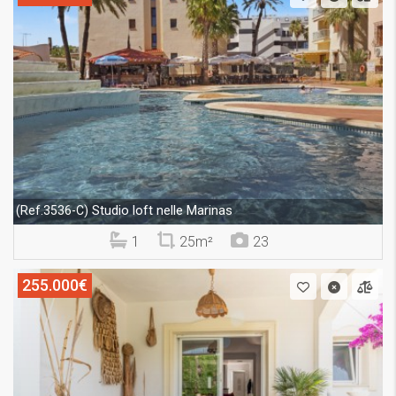
Studio loft nelle Marinas
(Ref.3536-C)
1
25m²
23
255.000€