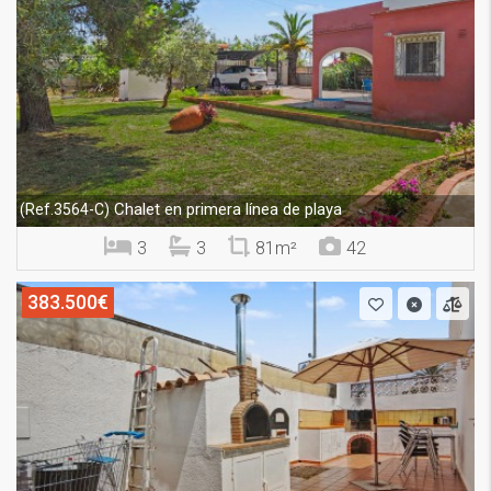
Chalet en primera línea de playa
(Ref.3564-C)
3
3
81m²
42
383.500€