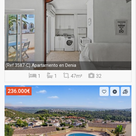
Apartamento en Denia
(Ref.3587-C)
1
1
47m²
32
236.000€