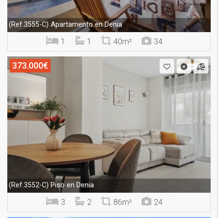
Apartamento en Denia
(Ref.3555-C)
1
1
40m²
34
373.000€
Piso en Denia
(Ref.3552-C)
3
2
86m²
24