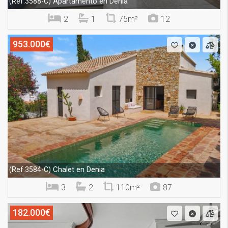
Apartamento en Denia
(Ref.3588-C)
2
1
75m²
12
953.000€
Chalet en Denia
(Ref.3584-C)
3
2
110m²
87
182.000€