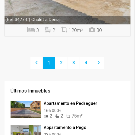
Chalet a Denia
(Ref.3477-C)
3
2
120m²
30
2
3
4
1
Últimos Inmuebles
Apartamento en Pedreguer
166.000€
2
2
75m²
Appartamento a Pego
235.000€