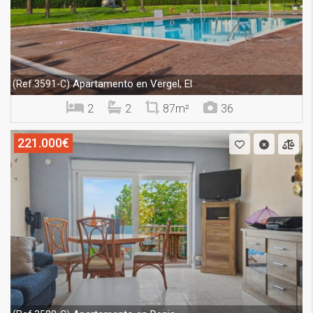
Apartamento en Vergel, El
(Ref.3591-C)
2
2
87m²
36
221.000€