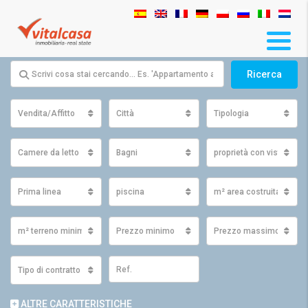
Ricerca
Vendita/Affitto
Città
Tipologia
Camere da letto
Bagni
proprietà con vista
Prima linea
piscina
m² area costruita minim
m² terreno minimo
Prezzo minimo
Prezzo massimo
Tipo di contratto
ALTRE CARATTERISTICHE