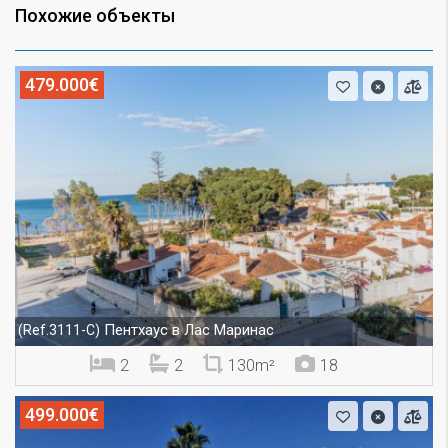
Похожие объекты
479.000€
Пентхаус в Лас Маринас
(Ref.3111-C)
2
2
130m²
18
499.000€