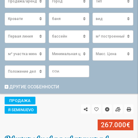
Продажа/аренда
город
Тип
Кровати
баня
вид
Первая линия
бассейн
м² построенный мини
м² участка минимум
Минимальная цена
Макс. Цена
Положение дел
ДРУГИЕ ОСОБЕННОСТИ
ПРОДАЖА
Я SEMINUEVO
267.000€