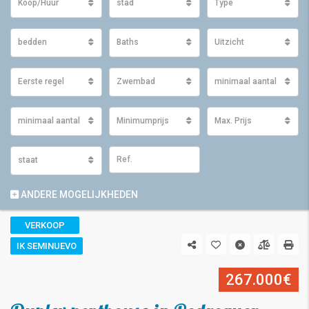
Koop/Huur
stad
Type
bedden
Baths
Uitzicht
Eerste regel
Zwembad
minimaal aantal m2 ge
minimaal aantal m2 perceel
Minimumprijs
Max. Prijs
staat
ANDERE MOGELIJKHEDEN
VERKOOP
IK SEMINUEVO
267.000€