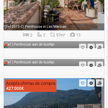
Penthouse in Las Marinas
(Ref.2515-C)
2
2
97m²
15
Penthouse aan de kustlijn
(Ref.)
Penthouse aan de kustlijn
(Ref.)
Acepta ofertas de compra
427.000€