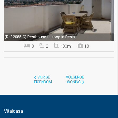
Penthouse te koop in Denia
(Ref.2085-C)
3
2
100m²
18
VORIGE
VOLGENDE
EIGENDOM
WONING
Vitalcasa