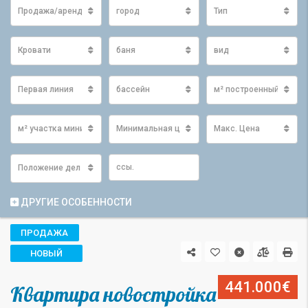
Продажа/аренда
город
Тип
Кровати
баня
вид
Первая линия
бассейн
м² построенный мини
м² участка минимум
Минимальная цена
Макс. Цена
Положение дел
ДРУГИЕ ОСОБЕННОСТИ
ПРОДАЖА
НОВЫЙ
441.000€
Квартира новостройка