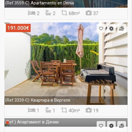
Apartamento en Denia
(Ref.3559-C)
2
2
68m²
37
191.000€
Квартира в Вергеле
(Ref.3339-C)
1
1
40m²
19
Апартамент в Дении
(Ref.)