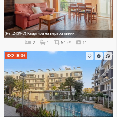
Квартира на первой линии
(Ref.2439-C)
2
1
54m²
11
382.000€