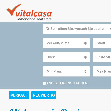
Verkauf/Miete
Stadt
Blick
Erste Str
Min Preis
Max Prei
ANDERE EIGENSCHAFTEN
VERKAUF
NEUWERTIG