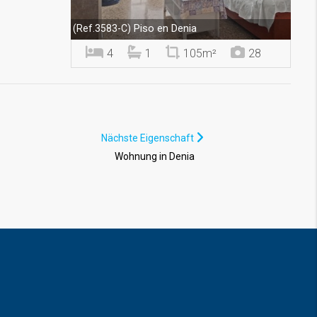
Piso en Denia
(Ref.3583-C)
4
1
105m²
28
Nächste Eigenschaft
Wohnung in Denia