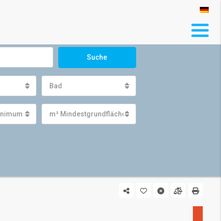
Suche
Bad
inimum
m² Mindestgrundfläche