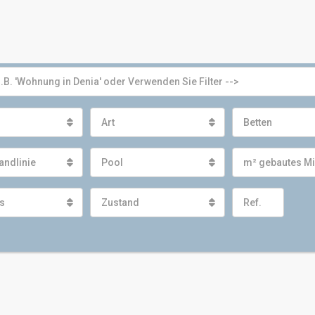
Art
Betten
andlinie
Pool
m² gebautes M
s
Zustand