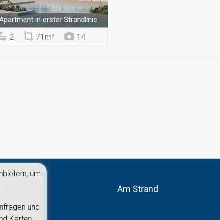
Apartment in erster Strandlinie
2
71m²
14
nbietern, um
t
Am Strand
nfragen und
nd Karten