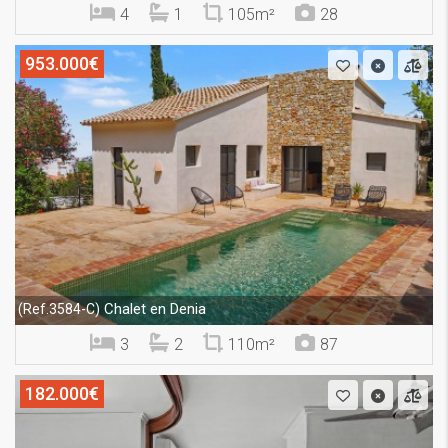
4
1
105m²
28
953.000€
Chalet en Denia
(Ref.3584-C)
3
2
110m²
87
182.000€