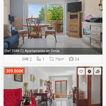
Apartamento en Denia
(Ref.3588-C)
2
1
75m²
24
309.000€