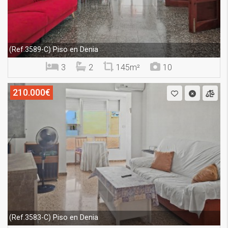
Piso en Denia
(Ref.3589-C)
3
2
145m²
10
210.000€
Piso en Denia
(Ref.3583-C)