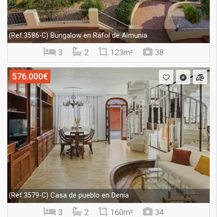
Bungalow en Ráfol de Almunia
(Ref.3586-C)
3
2
123m²
38
576.000€
Casa de pueblo en Denia
(Ref.3579-C)
3
2
160m²
34