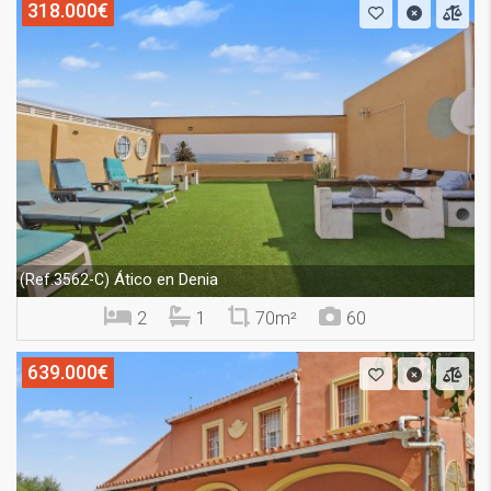
318.000€
Ático en Denia
(Ref.3562-C)
2
1
70m²
60
639.000€