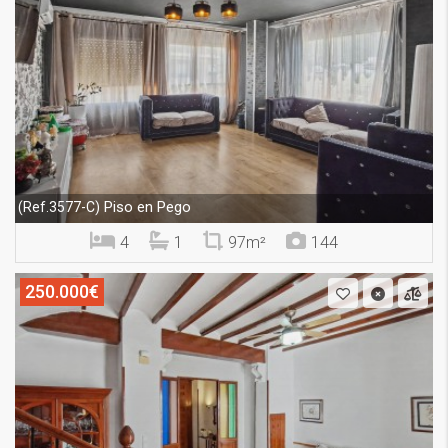
Piso en Pego
(Ref.3577-C)
4
1
97m²
144
250.000€