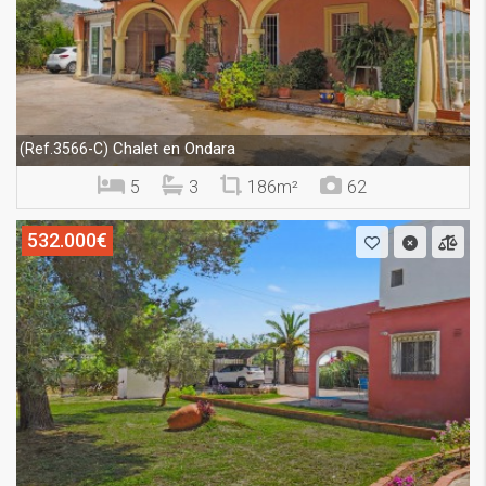
Chalet en Ondara
(Ref.3566-C)
5
3
186m²
62
532.000€