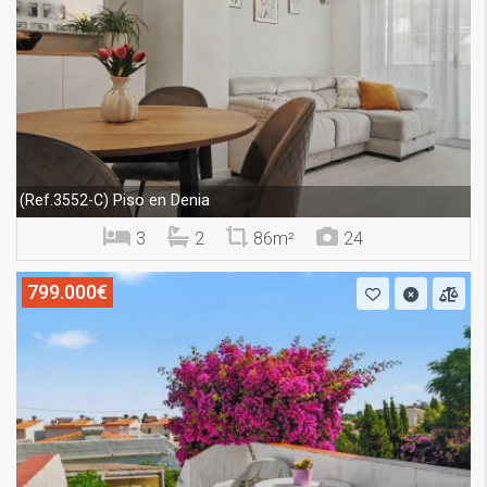
Piso en Denia
(Ref.3552-C)
3
2
86m²
24
799.000€