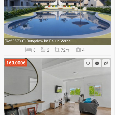
Bungalow im Bau in Vergel
(Ref.3573-C)
3
2
72m²
4
160.000€