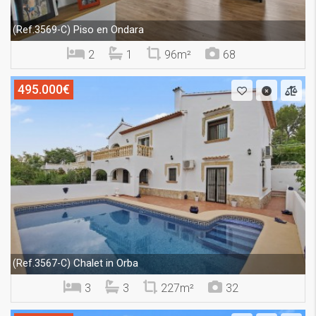
Piso en Ondara
(Ref.3569-C)
2
1
96m²
68
495.000€
Chalet in Orba
(Ref.3567-C)
3
3
227m²
32