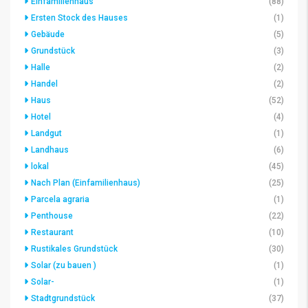
Einfamilienhaus
(88)
Ersten Stock des Hauses
(1)
Gebäude
(5)
Grundstück
(3)
Halle
(2)
Handel
(2)
Haus
(52)
Hotel
(4)
Landgut
(1)
Landhaus
(6)
lokal
(45)
Nach Plan (Einfamilienhaus)
(25)
Parcela agraria
(1)
Penthouse
(22)
Restaurant
(10)
Rustikales Grundstück
(30)
Solar (zu bauen )
(1)
Solar-
(1)
Stadtgrundstück
(37)