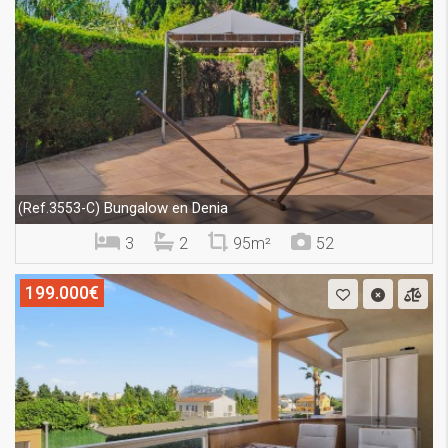
Bungalow en Denia
(Ref.3553-C)
3
2
95m²
52
199.000€