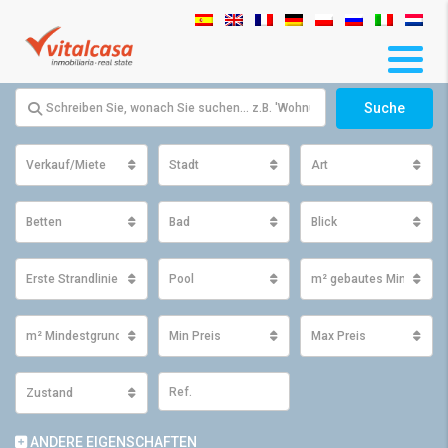
Suche
Verkauf/Miete
Stadt
Art
Betten
Bad
Blick
Erste Strandlinie
Pool
m² gebautes Minimum
m² Mindestgrundfläche
Min Preis
Max Preis
Zustand
ANDERE EIGENSCHAFTEN