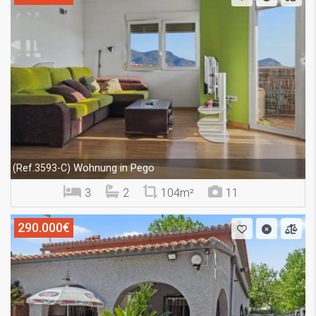
Wohnung in Pego
(Ref.3593-C)
3
2
104m²
11
290.000€