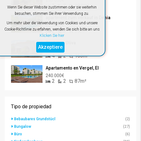
235.000€
3
2
104m²
Wenn Sie dieser Website zustimmen oder sie weiterhin
besuchen, stimmen Sie ihrer Verwendung zu.
apartment zum verkauf in Dénia
Um mehr über die Verwendung von Cookies und unsere
225.000€
Cookie-Richtlinie zu erfahren, wenden Sie sich bitte an uns
2
2
75m²
Klicken Sie hier
Chalet en Oliva
Akzeptiere
290.000€
4
2
163m²
Apartamento en Vergel, El
240.000€
2
2
87m²
Tipo de propiedad
Bebaubares Grundstücl
(2)
Bungalow
(27)
Büro
(6)