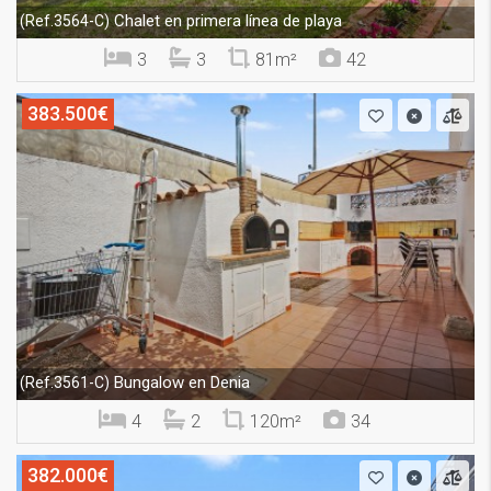
Chalet en primera línea de playa
(Ref.3564-C)
3
3
81m²
42
383.500€
Bungalow en Denia
(Ref.3561-C)
4
2
120m²
34
382.000€