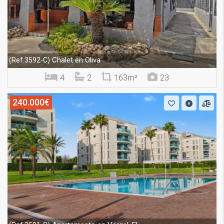
Chalet en Oliva
(Ref.3592-C)
4
2
163m²
23
240.000€