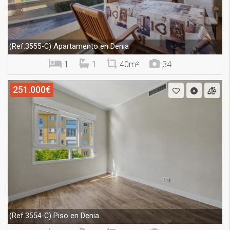
Apartamento en Denia
(Ref.3555-C)
1
1
40m²
34
251.000€
Piso en Denia
(Ref.3554-C)