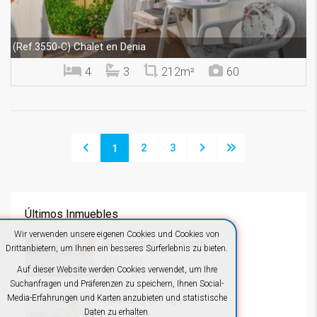
Chalet en Denia
(Ref.3550-C)
4
3
212m²
60
2
3
1
Últimos Inmuebles
Wir verwenden unsere eigenen Cookies und Cookies von
Wohnung in Pedreguer
Drittanbietern, um Ihnen ein besseres Surferlebnis zu bieten.
166.000€
Auf dieser Website werden Cookies verwendet, um Ihre
2
2
75m²
Suchanfragen und Präferenzen zu speichern, Ihnen Social-
Media-Erfahrungen und Karten anzubieten und statistische
Wohnung in Pego
Daten zu erhalten.