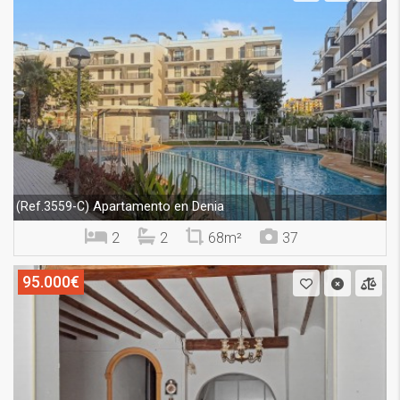
Apartamento en Denia
(Ref.3559-C)
2
2
68m²
37
95.000€