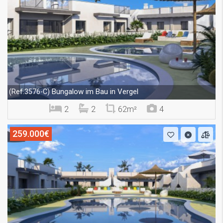
Bungalow im Bau in Vergel
(Ref.3576-C)
2
2
62m²
4
259.000€