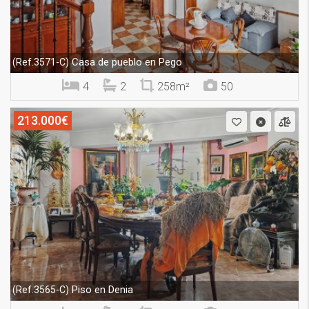
Casa de pueblo en Pego
(Ref.3571-C)
4
2
258m²
50
213.000€
Piso en Denia
(Ref.3565-C)