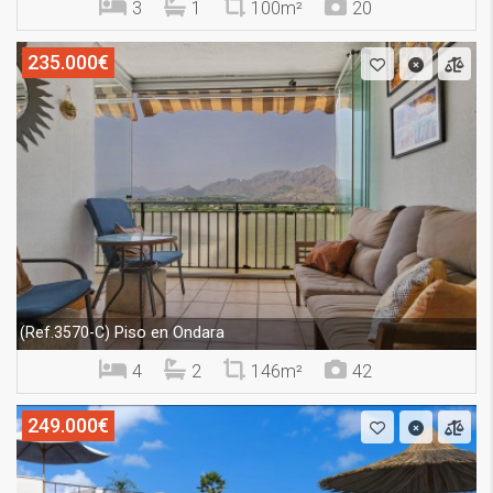
3
1
100m²
20
235.000€
Piso en Ondara
(Ref.3570-C)
4
2
146m²
42
249.000€