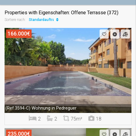
Properties with Eigenschaften: Offene Terrasse (372)
Standardauftrag
Sortiere nach:
166.000€
Wohnung in Pedreguer
(Ref.3594-C)
2
2
75m²
18
235.000€