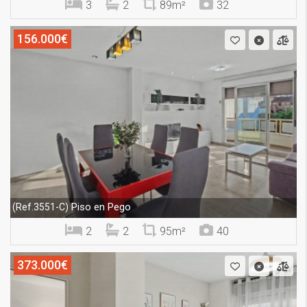
3
2
89m²
32
156.000€
Piso en Pego
(Ref.3551-C)
2
2
95m²
40
373.000€