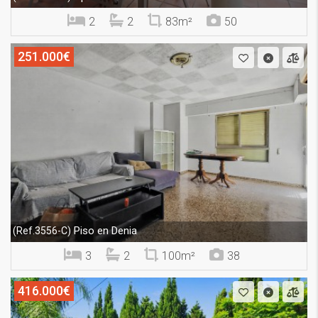
2
2
83m²
50
251.000€
Piso en Denia
(Ref.3556-C)
3
2
100m²
38
416.000€