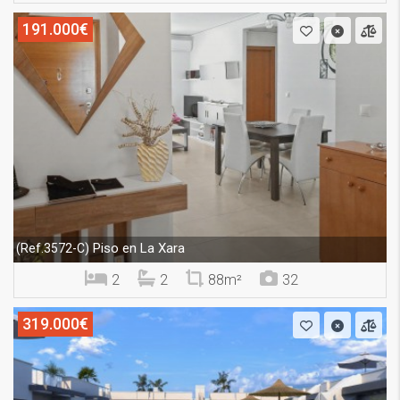
191.000€
Piso en La Xara
(Ref.3572-C)
2
2
88m²
32
319.000€