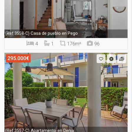
Casa de pueblo en Pego
(Ref.3558-C)
4
1
176m²
96
295.000€
Apartamento en Denia
(Ref.3557-C)