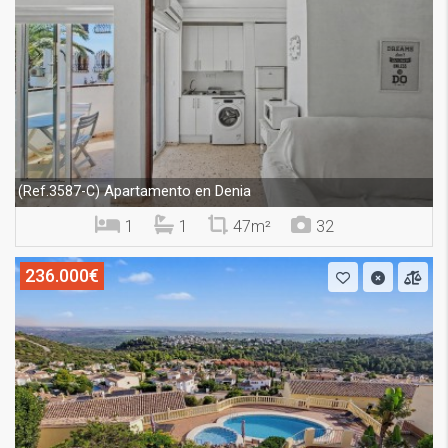
Apartamento en Denia
(Ref.3587-C)
1
1
47m²
32
236.000€