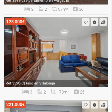
Apartamento en Vergel, El
(Ref.3591-C)
2
2
87m²
36
128.000€
Piso en Villalonga
(Ref.3590-C)
3
2
173m²
25
221.000€