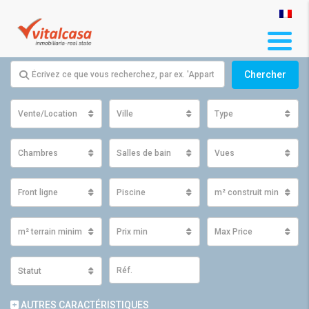
Chercher
Vente/Location
Ville
Type
Chambres
Salles de bain
Vues
Front ligne
Piscine
m² construit minimum
m² terrain minimum
Prix ​​min
Max Price
Statut
AUTRES CARACTÉRISTIQUES