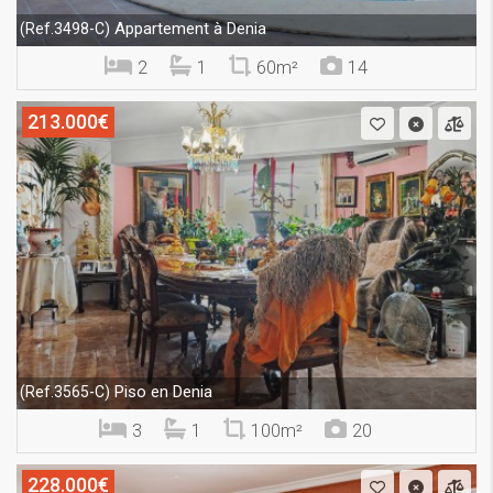
Appartement à Denia
(Ref.3498-C)
2
1
60m²
14
213.000€
Piso en Denia
(Ref.3565-C)
3
1
100m²
20
228.000€