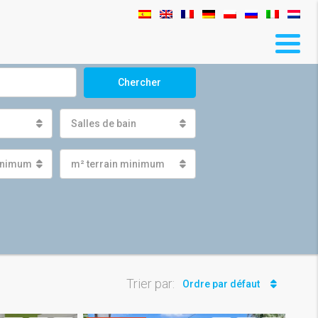
Chercher
Salles de bain
minimum
m² terrain minimum
Trier par:
Ordre par défaut