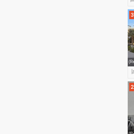
3
(R
2
(R