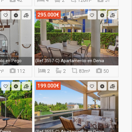
m²
42
4
2
120m²
51
295.000€
lo en Pego
Apartamento en Denia
(Ref.3557-C)
m²
112
2
2
83m²
50
199.000€
Denia
Apartamento en Denia
(Ref.3555-C)