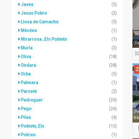
Javea
(5)
Jesus Pobre
(2)
Llosa de Camacho
(5)
Mécène
(1)
Mirarrosa , Els Poblets
(1)
(R
Murla
(3)
Oliva
(18)
Ondara
(28)
2
Orba
(5)
Palmera
(1)
Parcent
(2)
Pedreguer
(30)
Pego
(26)
(R
Piles
(4)
Ve
Poblets, Els
(15)
Potries
(1)