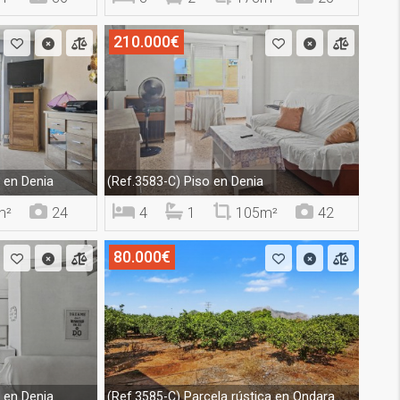
210.000€
en Denia
Piso en Denia
(Ref.3583-C)
m²
24
4
1
105m²
42
80.000€
en Denia
Parcela rústica en Ondara
(Ref.3585-C)