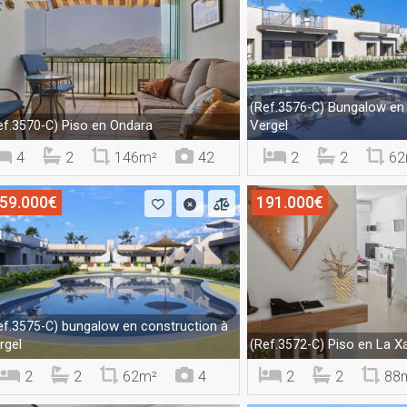
Bungalow en 
(Ref.3576-C)
Piso en Ondara
Vergel
ef.3570-C)
4
2
146m²
42
2
2
62
59.000€
191.000€
bungalow en construction à
ef.3575-C)
rgel
Piso en La X
(Ref.3572-C)
2
2
62m²
4
2
2
88