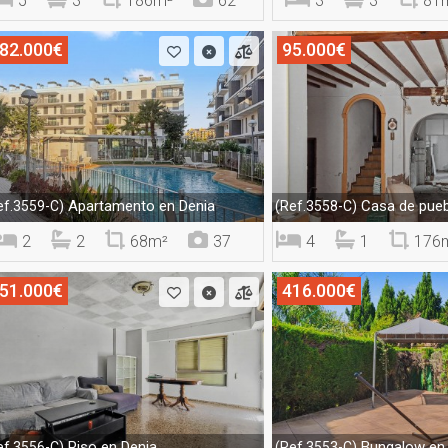
5
3
186m²
62
3
3
81
82.000€
95.000€
Apartamento en Denia
Casa de pueb
ef.3559-C)
(Ref.3558-C)
2
2
68m²
37
4
1
176
51.000€
416.000€
Piso en Denia
Bungalow en 
ef.3556-C)
(Ref.3553-C)