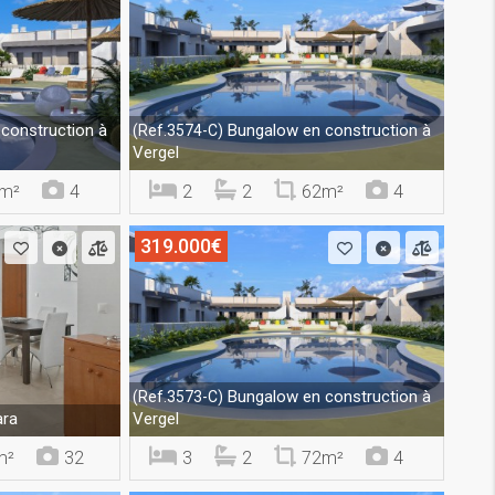
construction à
Bungalow en construction à
(Ref.3574-C)
Vergel
m²
4
2
2
62m²
4
319.000€
Bungalow en construction à
(Ref.3573-C)
ara
Vergel
m²
32
3
2
72m²
4