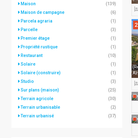
Maison
(139)
Maison de campagne
(6)
Parcela agraria
(1)
2
Parcelle
(3)
Premier étage
(1)
Propriété rustique
(1)
Restaurant
(10)
Solaire
(1)
(R
Solaire (construire)
(1)
Al
Studio
(3)
Sur plans (maison)
(25)
(Re
Terrain agricole
(30)
Terrain urbanisable
(2)
Terrain urbanisé
(37)
(Re