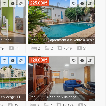
225.000€
 à Pego
apartment à la vente à Dénia
(Ref.10005-L)
m²
11
2
2
75m²
31
128.000€
en Vergel, El
Piso en Villalonga
(Ref.3590-C)
m²
36
3
2
173m²
25