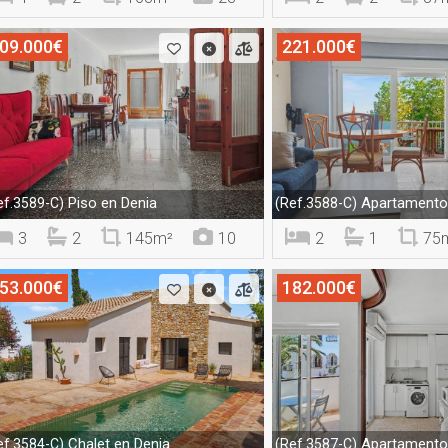
09.000€
221.000€
Piso en Denia
Apartamento 
ef.3589-C)
(Ref.3588-C)
3
2
145m²
10
2
1
75
53.000€
182.000€
Chalet en Denia
Apartamento 
ef.3584-C)
(Ref.3587-C)