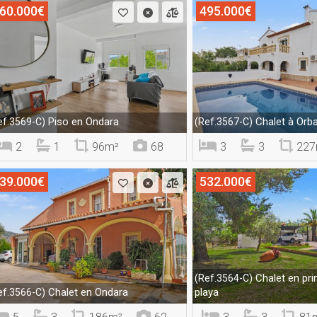
60.000€
495.000€
Piso en Ondara
Chalet à Orb
ef.3569-C)
(Ref.3567-C)
2
1
96m²
68
3
3
227
39.000€
532.000€
Chalet en pri
(Ref.3564-C)
Chalet en Ondara
playa
ef.3566-C)