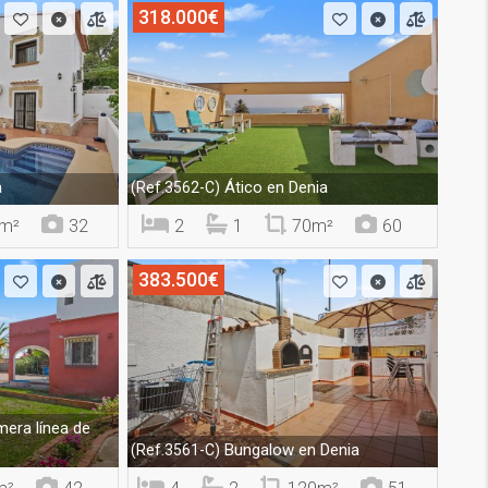
318.000€
a
Ático en Denia
(Ref.3562-C)
m²
32
2
1
70m²
60
383.500€
mera línea de
Bungalow en Denia
(Ref.3561-C)