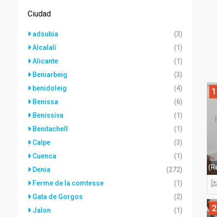
Ciudad
adsubia
(3)
Alcalalí
(1)
Alicante
(1)
Beniarbeig
(3)
benidoleig
(4)
1
Benissa
(6)
Benissiva
(1)
Benitachell
(1)
Calpe
(3)
Cuenca
(1)
(R
Denia
(272)
Ferme de la comtesse
(1)
Gata de Gorgos
(2)
2
Jalon
(1)