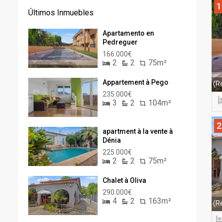
1
Últimos Inmuebles
Apartamento en
Pedreguer
166.000€
2
2
75m²
Appartement à Pego
(R
235.000€
3
2
104m²
2
apartment à la vente à
Dénia
225.000€
2
2
75m²
Chalet à Oliva
290.000€
4
2
163m²
(R