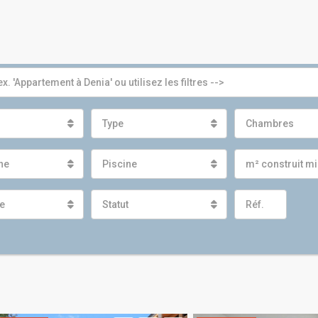
Type
Chambres
gne
Piscine
m² construit 
e
Statut