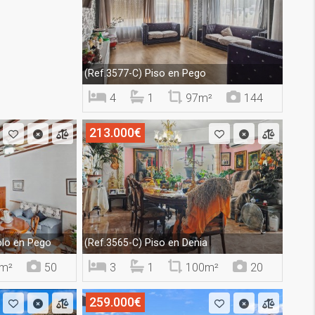
Piso en Pego
(Ref.3577-C)
4
1
97m²
144
213.000€
lo en Pego
Piso en Denia
(Ref.3565-C)
m²
50
3
1
100m²
20
259.000€