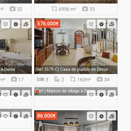
m²
32
6956 m²
33
576.000€
à Denia
Casa de pueblo en Denia
(Ref.3579-C)
m²
17
3
2
160m²
34
Denia
Maison de village à Denia
(Ref.)
Denia
86.000€