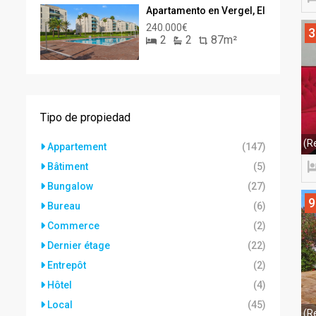
Apartamento en Vergel, El
240.000€
3
2
2
87m²
Tipo de propiedad
(R
Appartement
(147)
Bâtiment
(5)
Bungalow
(27)
9
Bureau
(6)
Commerce
(2)
Dernier étage
(22)
Entrepôt
(2)
Hôtel
(4)
Local
(45)
(R