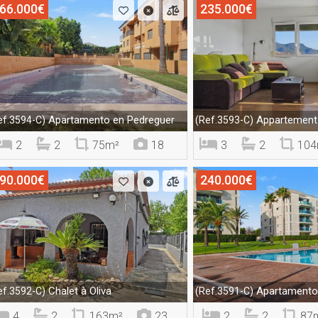
66.000€
235.000€
Apartamento en Pedreguer
Appartement
ef.3594-C)
(Ref.3593-C)
2
2
75m²
18
3
2
104
90.000€
240.000€
Chalet à Oliva
Apartamento 
ef.3592-C)
(Ref.3591-C)
4
2
163m²
23
2
2
87