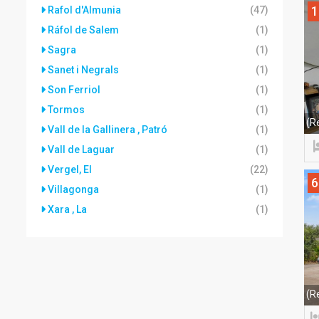
1
Rafol d'Almunia
(47)
Ráfol de Salem
(1)
Sagra
(1)
Sanet i Negrals
(1)
Son Ferriol
(1)
Tormos
(1)
(R
Vall de la Gallinera , Patró
(1)
Vall de Laguar
(1)
Vergel, El
(22)
6
Villagonga
(1)
Xara , La
(1)
(R