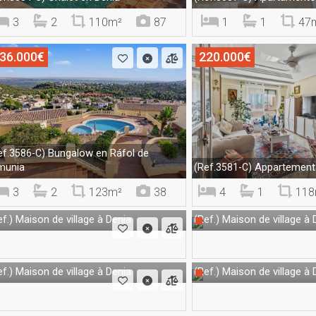
3
2
110m²
87
1
1
47
36.000€
220.000€
Bungalow en Ráfol de
ef.3586-C)
munia
Appartement 
(Ref.3581-C)
3
2
123m²
38
4
1
118
Maison de village à Denia
Maison de village à 
f.)
(Ref.)
Maison de village à Denia
Maison de village à 
f.)
(Ref.)