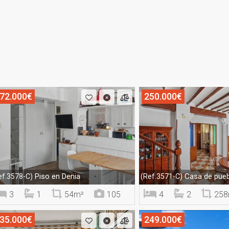
72.000€
250.000€
Piso en Denia
Casa de pueb
ef.3578-C)
(Ref.3571-C)
3
1
54m²
105
4
2
258
35.000€
249.000€