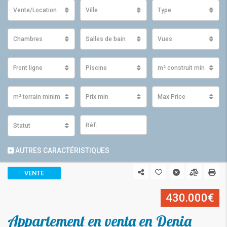
Vente/Location
Ville
Type
Chambres
Salles de bain
Vues
Front ligne
Piscine
m² construit minimum
m² terrain minimum
Prix ​​min
Max Price
Statut
AUTRES CARACTÉRISTIQUES
VENTE
430.000€
Appartement en venta en Denia