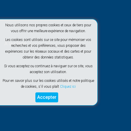
Nous utilisons nos propres cookies et ceux de tiers pour
vous offrir une meilleure expérience de navigation.
Les cookies sont utilisés sur ce site pour mémoriser vos
À la plage
recherches et vos préférences, vous proposer des
expériences sur les réseaux sociaux et des cartes et pour
obtenir des données statistiques.
Si vous acceptez ou continuez à naviguer sur ce site, vous
acceptez son utilisation.
Pour en savoir plus sur les cookies utilisés et notre politique
de cookies, s'il vous plaît
Cliquez ici
Accepter