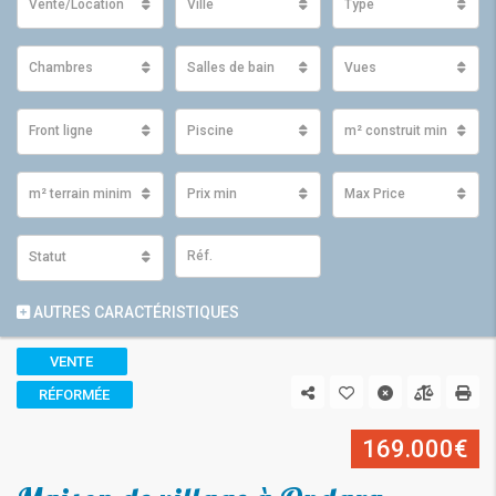
Vente/Location
Ville
Type
Chambres
Salles de bain
Vues
Front ligne
Piscine
m² construit minimum
m² terrain minimum
Prix ​​min
Max Price
Statut
AUTRES CARACTÉRISTIQUES
VENTE
RÉFORMÉE
169.000€