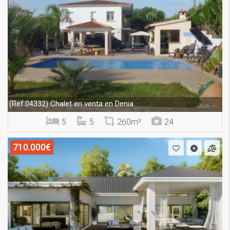
Chalet en venta en Denia
(Ref.04332)
5
5
260m²
24
710.000€