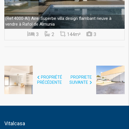
Aire. Superbe villa design flambant neuve à
(Ref.4000-AI)
vendre à Rafol de Almunia
3
2
144m²
3
PROPRIÉTÉ
PROPRIETE
PRÉCÉDENTE
SUIVANTE
Vitalcasa