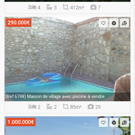
4
3
412m²
7
290.000€
Maison de village avec piscine à vendre
(Ref.6748)
2
2
85m²
29
1.000.000€