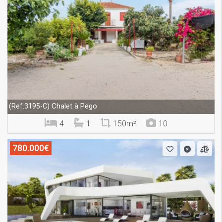
Chalet à Pego
(Ref.3195-C)
4
1
150m²
10
780.000€