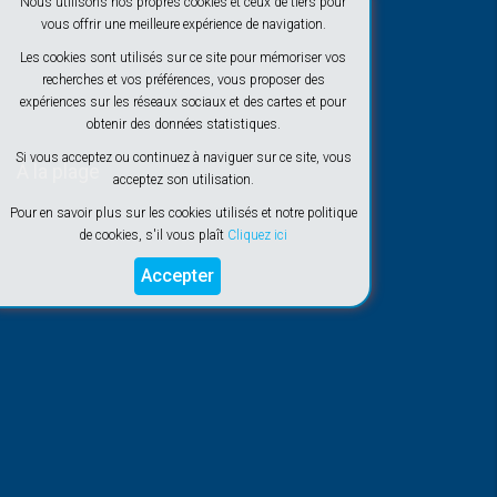
Nous utilisons nos propres cookies et ceux de tiers pour
vous offrir une meilleure expérience de navigation.
Les cookies sont utilisés sur ce site pour mémoriser vos
recherches et vos préférences, vous proposer des
expériences sur les réseaux sociaux et des cartes et pour
obtenir des données statistiques.
Si vous acceptez ou continuez à naviguer sur ce site, vous
À la plage
acceptez son utilisation.
Pour en savoir plus sur les cookies utilisés et notre politique
de cookies, s'il vous plaît
Cliquez ici
Accepter