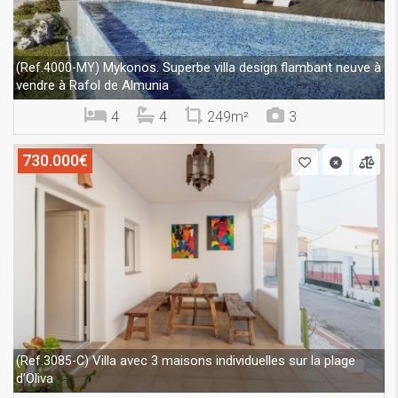
Mykonos. Superbe villa design flambant neuve à
(Ref.4000-MY)
vendre à Rafol de Almunia
4
4
249m²
3
730.000€
Villa avec 3 maisons individuelles sur la plage
(Ref.3085-C)
d’Oliva