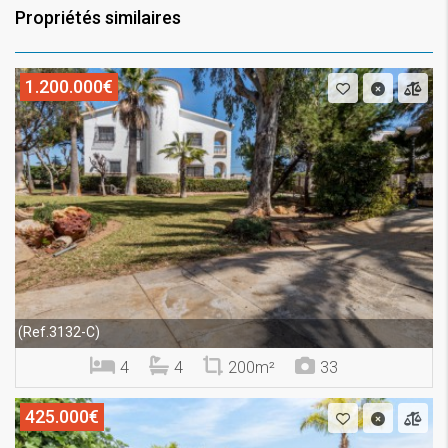
Propriétés similaires
1.200.000€
(Ref.3132-C)
4
4
200m²
33
425.000€