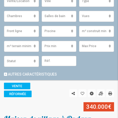
Vente/Location
Ville
Type
Chambres
Salles de bain
Vues
Front ligne
Piscine
m² construit minimum
m² terrain minimum
Prix ​​min
Max Price
Statut
AUTRES CARACTÉRISTIQUES
VENTE
RÉFORMÉE
340.000€