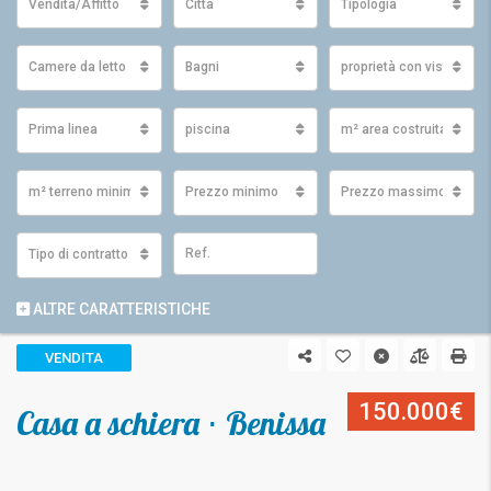
Vendita/Affitto
Città
Tipologia
Camere da letto
Bagni
proprietà con vista
Prima linea
piscina
m² area costruita minim
m² terreno minimo
Prezzo minimo
Prezzo massimo
Tipo di contratto
ALTRE CARATTERISTICHE
VENDITA
150.000€
Casa a schiera ⋅ Benissa