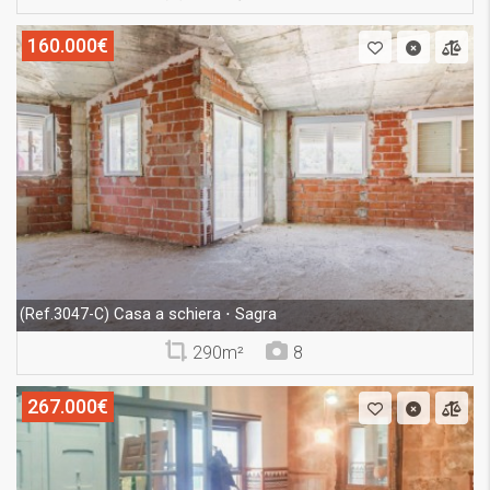
160.000€
Casa a schiera ⋅ Sagra
(Ref.3047-C)
290m²
8
267.000€