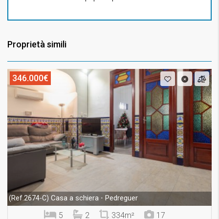
Proprietà simili
346.000€
Casa a schiera ⋅ Pedreguer
(Ref.2674-C)
5
2
334m²
17