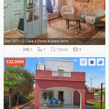
Casa a Denia al piano terra
(Ref.3371-C)
1
1
131m²
9
532.000€