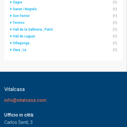
Sagra
(1)
Sanet i Negrals
(1)
Son Ferriol
(1)
Tormos
(1)
Vall de la Gallinera , Patró
(1)
Vall de Laguar
(1)
Villagonga
(1)
Xara , La
(1)
Vitalcasa
info@vitalcasa.com
Ufficio in città:
Carlos Sentí, 3