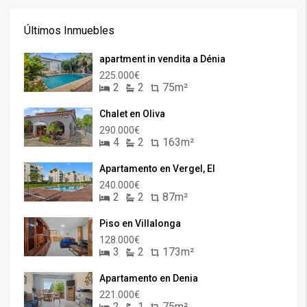
Últimos Inmuebles
apartment in vendita a Dénia
225.000€
2
2
75m²
Chalet en Oliva
290.000€
4
2
163m²
Apartamento en Vergel, El
240.000€
2
2
87m²
Piso en Villalonga
128.000€
3
2
173m²
Apartamento en Denia
221.000€
2
1
75m²