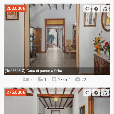
203.000€
Casa di paese a Orba
(Ref.3543-C)
4
1
234m²
22
275.000€