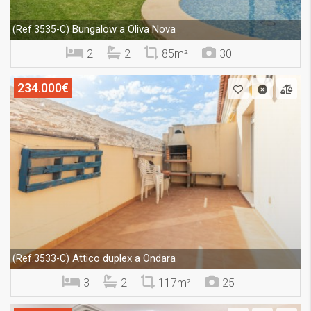
Bungalow a Oliva Nova
(Ref.3535-C)
2
2
85m²
30
234.000€
Attico duplex a Ondara
(Ref.3533-C)
3
2
117m²
25