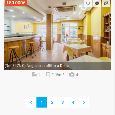
180.000€
Negozio in affitto a Denia
(Ref.3475-C)
2
106m²
4
2
3
4
1