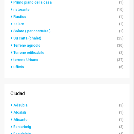
Primo piano della casa
(1)
ristorante
(10)
Rustico
(1)
solare
(1)
Solare ( per costruire )
(1)
Su carta (chalet)
(25)
Terreno agricolo
(30)
Terreno edificabile
(2)
terreno Urbano
(37)
ufficio
(6)
Ciudad
Adsubia
(3)
Alcalalí
(1)
Alicante
(1)
Beniarbeig
(3)