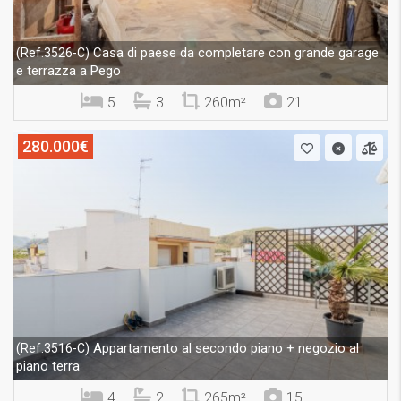
Casa di paese da completare con grande garage
(Ref.3526-C)
e terrazza a Pego
5
3
260m²
21
280.000€
Appartamento al secondo piano + negozio al
(Ref.3516-C)
piano terra
4
2
265m²
15