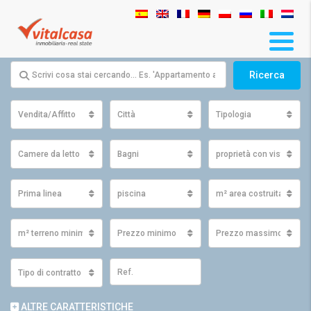
Ricerca
Vendita/Affitto
Città
Tipologia
Camere da letto
Bagni
proprietà con vista
Prima linea
piscina
m² area costruita minim
m² terreno minimo
Prezzo minimo
Prezzo massimo
Tipo di contratto
ALTRE CARATTERISTICHE