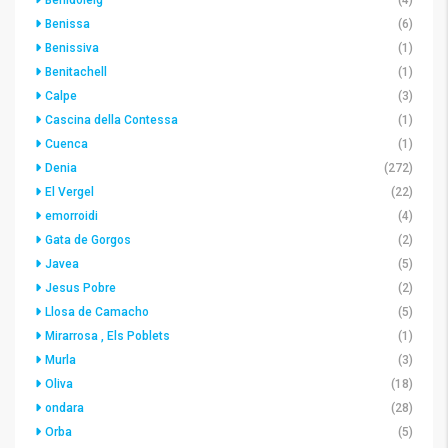
Benidoleig
(4)
Benissa
(6)
Benissiva
(1)
Benitachell
(1)
Calpe
(3)
Cascina della Contessa
(1)
Cuenca
(1)
Denia
(272)
El Vergel
(22)
emorroidi
(4)
Gata de Gorgos
(2)
Javea
(5)
Jesus Pobre
(2)
Llosa de Camacho
(5)
Mirarrosa , Els Poblets
(1)
Murla
(3)
Oliva
(18)
ondara
(28)
Orba
(5)