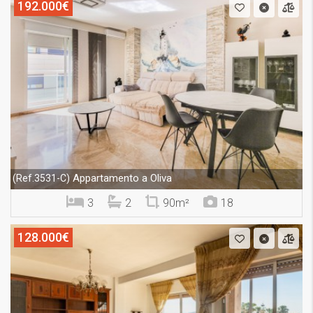
192.000€
Appartamento a Oliva
(Ref.3531-C)
3
2
90m²
18
128.000€