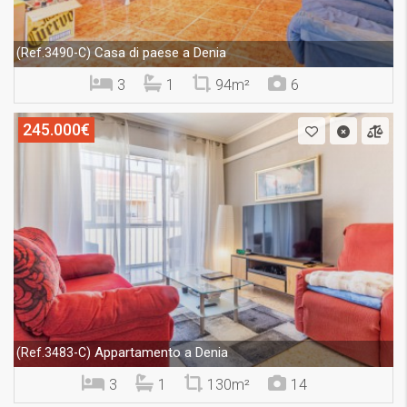
Casa di paese a Denia
(Ref.3490-C)
3
1
94m²
6
245.000€
Appartamento a Denia
(Ref.3483-C)
3
1
130m²
14