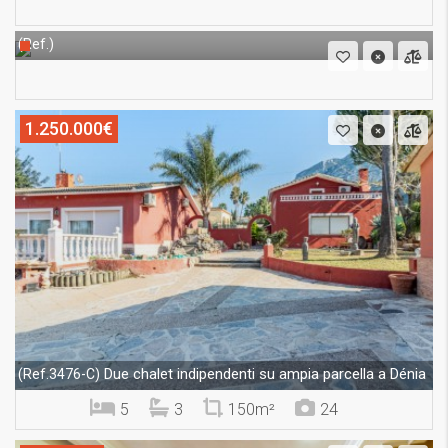
(Ref.)
1.250.000€
Due chalet indipendenti su ampia parcella a Dénia
(Ref.3476-C)
5
3
150m²
24