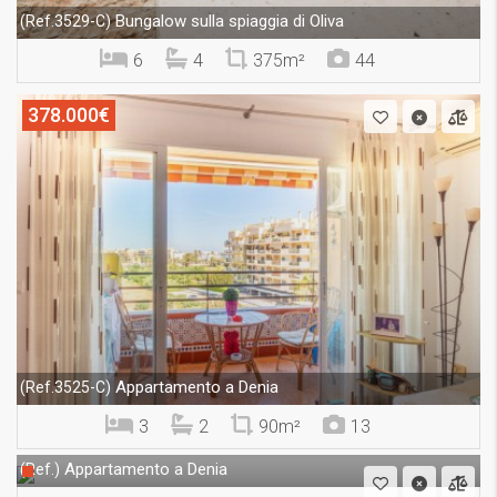
Bungalow sulla spiaggia di Oliva
(Ref.3529-C)
6
4
375m²
44
378.000€
Appartamento a Denia
(Ref.3525-C)
3
2
90m²
13
Appartamento a Denia
(Ref.)