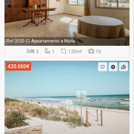
Appartamento a Murla
(Ref.3530-C)
3
1
135m²
16
420.000€