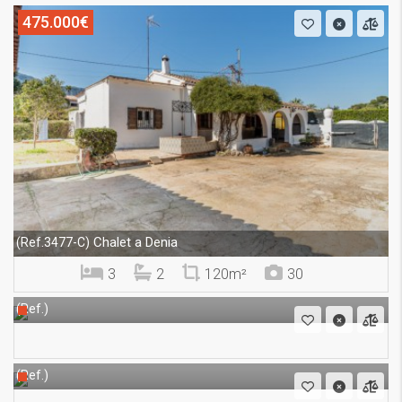
475.000€
Chalet a Denia
(Ref.3477-C)
3
2
120m²
30
(Ref.)
(Ref.)