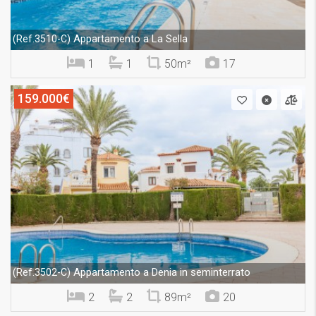
Appartamento a La Sella
(Ref.3510-C)
1
1
50m²
17
159.000€
Appartamento a Denia in seminterrato
(Ref.3502-C)
2
2
89m²
20