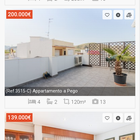
200.000€
Appartamento a Pego
(Ref.3515-C)
4
2
120m²
13
139.000€