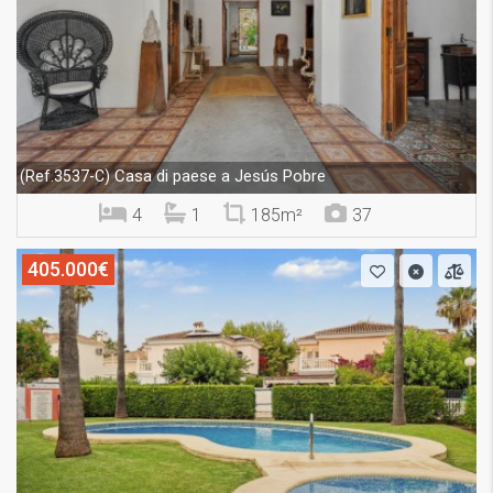
Casa di paese a Jesús Pobre
(Ref.3537-C)
4
1
185m²
37
405.000€