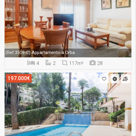
Appartamento a Orba
(Ref.3509-C)
4
2
117m²
28
197.000€