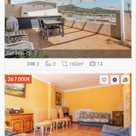
(Ref.3496-C)
3
3
160m²
14
267.000€