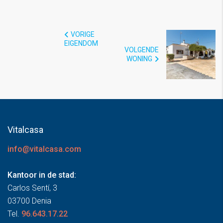
VORIGE
EIGENDOM
VOLGENDE
WONING
Vitalcasa
info@vitalcasa.com
Kantoor in de stad:
Carlos Sentí, 3
03700 Denia
Tel.
96.643.17.22