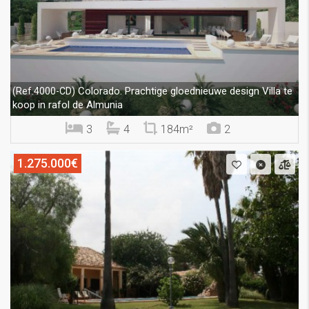
Colorado. Prachtige gloednieuwe design Villa te
(Ref.4000-CD)
koop in rafol de Almunia
3
4
184m²
2
1.275.000€