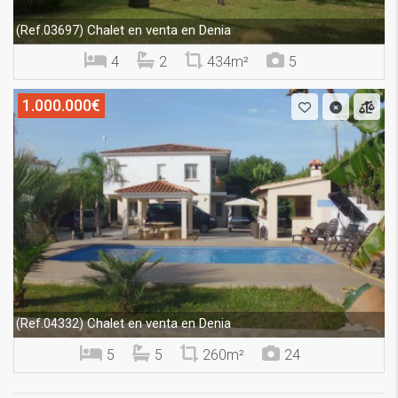
Chalet en venta en Denia
(Ref.03697)
4
2
434m²
5
1.000.000€
Chalet en venta en Denia
(Ref.04332)
5
5
260m²
24