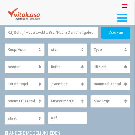
Zoeken
Koop/Huur
stad
Type
bedden
Baths
Uitzicht
Eerste regel
Zwembad
minimaal aantal m2 ge
minimaal aantal m2 perceel
Minimumprijs
Max. Prijs
staat
ANDERE MOGELIJKHEDEN