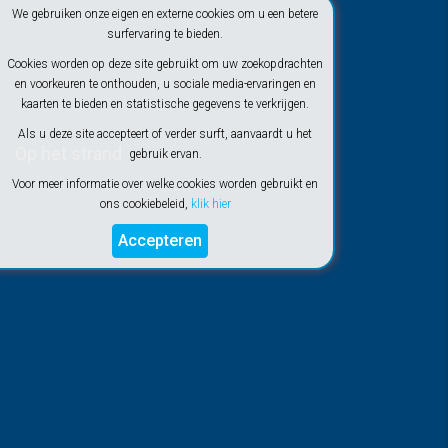
We gebruiken onze eigen en externe cookies om u een betere
surfervaring te bieden.
Cookies worden op deze site gebruikt om uw zoekopdrachten
en voorkeuren te onthouden, u sociale media-ervaringen en
kaarten te bieden en statistische gegevens te verkrijgen.
Als u deze site accepteert of verder surft, aanvaardt u het
Op het strand
gebruik ervan.
Voor meer informatie over welke cookies worden gebruikt en
ons cookiebeleid,
klik hier
Accepteren