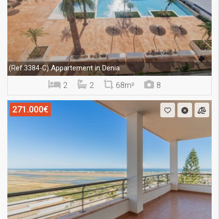
Appartement in Denia
(Ref.3384-C)
2
2
68m²
8
271.000€