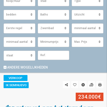
Koop/Huur
stad
Type
bedden
Baths
Uitzicht
Eerste regel
Zwembad
minimaal aantal m2 ge
minimaal aantal m2 perceel
Minimumprijs
Max. Prijs
staat
ANDERE MOGELIJKHEDEN
VERKOOP
IK SEMINUEVO
234.000€