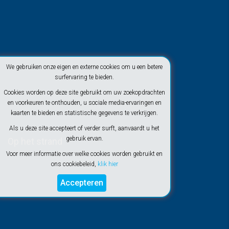
We gebruiken onze eigen en externe cookies om u een betere
surfervaring te bieden.
Cookies worden op deze site gebruikt om uw zoekopdrachten
en voorkeuren te onthouden, u sociale media-ervaringen en
kaarten te bieden en statistische gegevens te verkrijgen.
Als u deze site accepteert of verder surft, aanvaardt u het
gebruik ervan.
Op het strand
Voor meer informatie over welke cookies worden gebruikt en
ons cookiebeleid,
klik hier
Accepteren