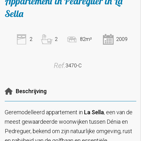
Appartement in Pedreguer in La
Sella
2
2
82m²
2009
Ref.
3470-C
Beschrijving
Geremodelleerd appartement in
La Sella
, een van de
meest gewaardeerde woonwijken tussen Dénia en
Pedreguer, bekend om zijn natuurlijke omgeving, rust
en nabijheid van de golfbaan en essentiële