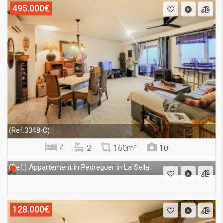
495.000€
(Ref.3348-C)
4
2
160m²
10
Appartement in Pedreguer in La Sella
(Ref.)
128.000€