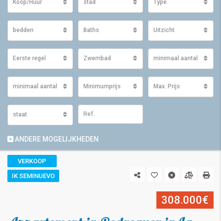
Koop/Huur
stad
Type
bedden
Baths
Uitzicht
Eerste regel
Zwembad
minimaal aantal m2 ge
minimaal aantal m2 perceel
Minimumprijs
Max. Prijs
staat
ANDERE MOGELIJKHEDEN
VERKOOP
IK SEMINUEVO
308.000€