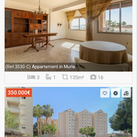
Appartement in Murla
(Ref.3530-C)
3
1
135m²
16
350.000€