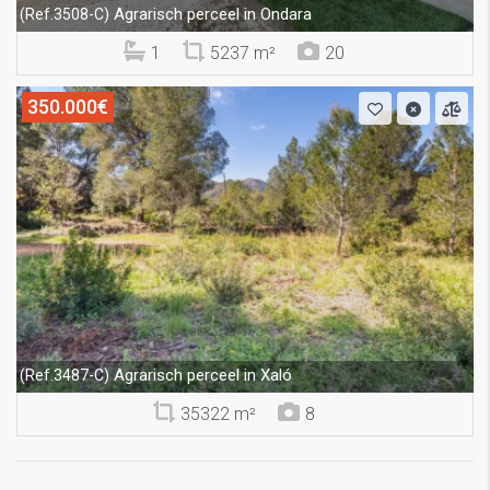
Agrarisch perceel in Ondara
(Ref.3508-C)
1
5237 m²
20
350.000€
Agrarisch perceel in Xaló
(Ref.3487-C)
35322 m²
8