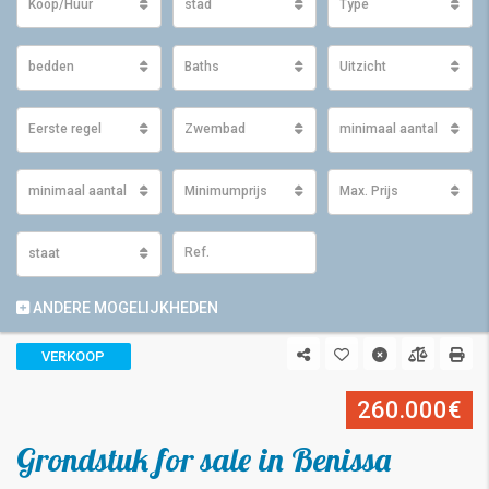
Koop/Huur
stad
Type
bedden
Baths
Uitzicht
Eerste regel
Zwembad
minimaal aantal m2 ge
minimaal aantal m2 perceel
Minimumprijs
Max. Prijs
staat
ANDERE MOGELIJKHEDEN
VERKOOP
260.000€
Grondstuk for sale in Benissa