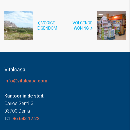
VORIGE
VOLGENDE
EIGENDOM
WONING
Vitalcasa
info@vitalcasa.com
Kantoor in de stad:
Carlos Sentí, 3
03700 Denia
Tel.
96.643.17.22