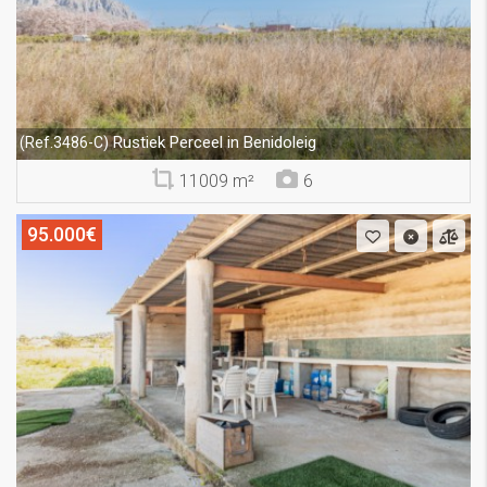
Rustiek Perceel in Benidoleig
(Ref.3486-C)
11009 m²
6
95.000€