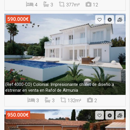
4
3
377m²
12
590.000€
Colonial. Impresionante chalet de diseño a
(Ref.4000-CO)
estrenar en venta en Rafol de Almunia
3
3
132m²
2
950.000€