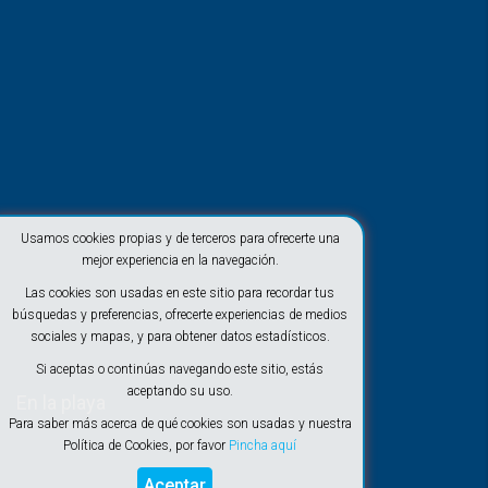
Usamos cookies propias y de terceros para ofrecerte una
mejor experiencia en la navegación.
Las cookies son usadas en este sitio para recordar tus
búsquedas y preferencias, ofrecerte experiencias de medios
sociales y mapas, y para obtener datos estadísticos.
Si aceptas o continúas navegando este sitio, estás
aceptando su uso.
En la playa
Para saber más acerca de qué cookies son usadas y nuestra
Política de Cookies, por favor
Pincha aquí
Aceptar