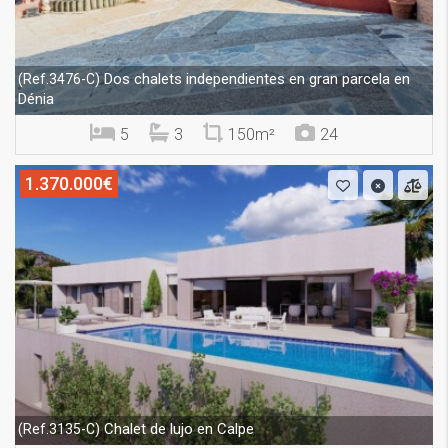
Dos chalets independientes en gran parcela en
(Ref.3476-C)
Dénia
5
3
150m²
24
1.370.000€
Chalet de lujo en Calpe
(Ref.3135-C)