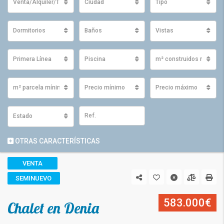
Venta/Alquiler/Traspaso
Ciudad
Tipo
Dormitorios
Baños
Vistas
Primera Línea
Piscina
m² construidos mínimo
m² parcela mínimos
Precio mínimo
Precio máximo
Estado
OTRAS CARACTERÍSTICAS
VENTA
SEMINUEVO
583.000€
Chalet en Denia