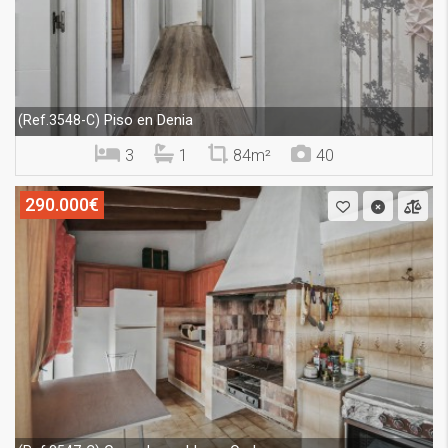
Piso en Denia
(Ref.3548-C)
3
1
84m²
40
290.000€