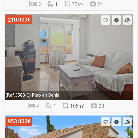
2
1
75m²
24
210.000€
Piso en Denia
(Ref.3583-C)
4
1
105m²
28
953.000€