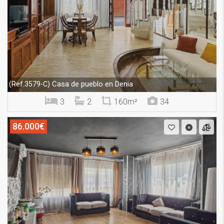
Casa de pueblo en Denia
(Ref.3579-C)
3
2
160m²
34
86.000€