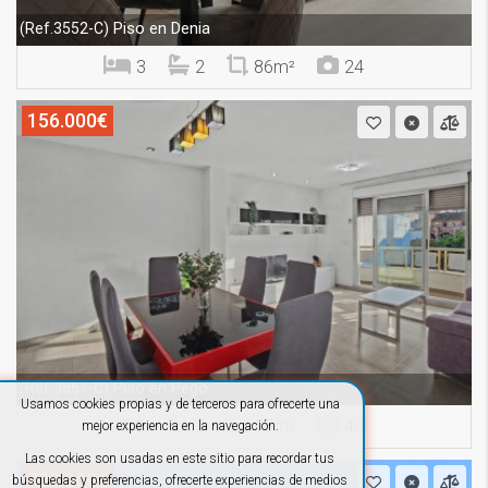
Piso en Denia
(Ref.3552-C)
3
2
86m²
24
156.000€
Piso en Pego
(Ref.3551-C)
Usamos cookies propias y de terceros para ofrecerte una
2
2
95m²
40
mejor experiencia en la navegación.
Las cookies son usadas en este sitio para recordar tus
799.000€
búsquedas y preferencias, ofrecerte experiencias de medios