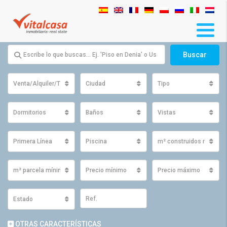
Buscar
Venta/Alquiler/Traspaso
Ciudad
Tipo
Dormitorios
Baños
Vistas
Primera Línea
Piscina
m² construidos mínimo
m² parcela mínimos
Precio mínimo
Precio máximo
Estado
OTRAS CARACTERÍSTICAS