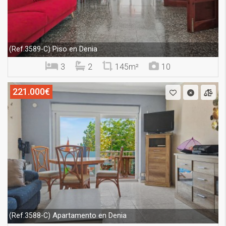
Piso en Denia
(Ref.3589-C)
3
2
145m²
10
221.000€
Apartamento en Denia
(Ref.3588-C)