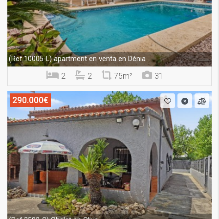
apartment en venta en Dénia
(Ref.10005-L)
2
2
75m²
31
290.000€