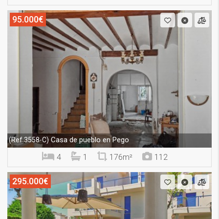
95.000€
Casa de pueblo en Pego
(Ref.3558-C)
4
1
176m²
112
295.000€