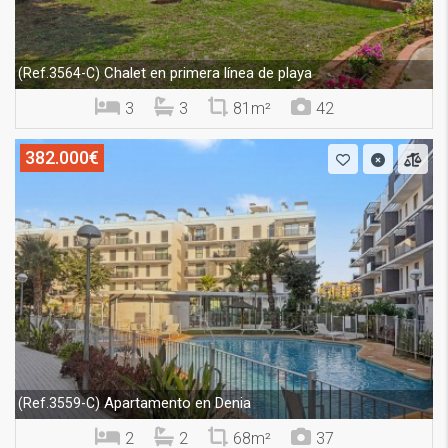
Chalet en primera línea de playa
(Ref.3564-C)
3
3
81m²
42
382.000€
Apartamento en Denia
(Ref.3559-C)
2
2
68m²
37