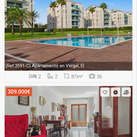
Apartamento en Vergel, El
(Ref.3591-C)
2
2
87m²
36
309.000€