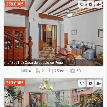
250.000€
Casa de pueblo en Pego
(Ref.3571-C)
4
2
258m²
50
213.000€