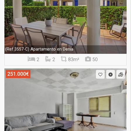
Apartamento en Denia
(Ref.3557-C)
2
2
83m²
50
251.000€