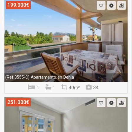
199.000€
Apartamento en Denia
(Ref.3555-C)
1
1
40m²
34
251.000€