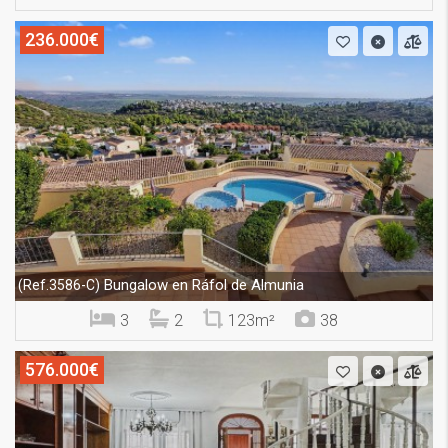
236.000€
Bungalow en Ráfol de Almunia
(Ref.3586-C)
3
2
123m²
38
576.000€