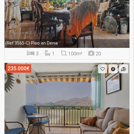
Piso en Denia
(Ref.3565-C)
3
1
100m²
20
235.000€