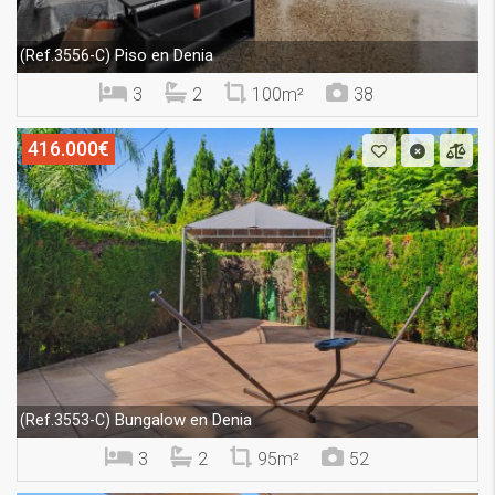
Piso en Denia
(Ref.3556-C)
3
2
100m²
38
416.000€
Bungalow en Denia
(Ref.3553-C)
3
2
95m²
52