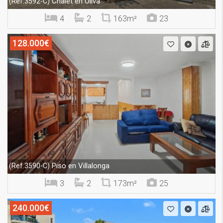
Chalet en Oliva
(Ref.3592-C)
4
2
163m²
23
128.000€
Piso en Villalonga
(Ref.3590-C)
3
2
173m²
25
240.000€