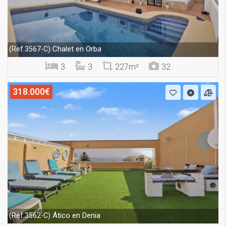
Chalet en Orba
(Ref.3567-C)
3
3
227m²
32
318.000€
Ático en Denia
(Ref.3562-C)