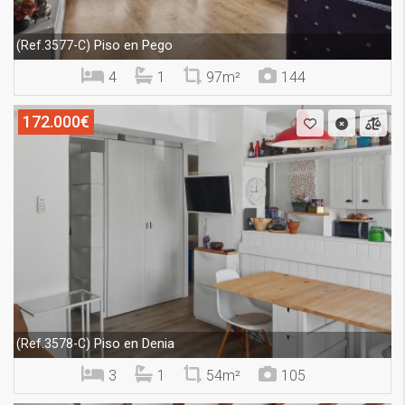
Piso en Pego
(Ref.3577-C)
4
1
97m²
144
172.000€
Piso en Denia
(Ref.3578-C)
3
1
54m²
105