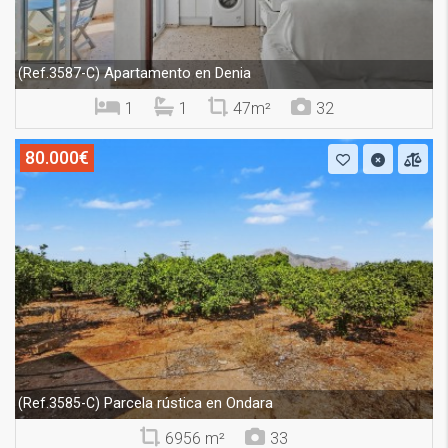
Apartamento en Denia
(Ref.3587-C)
1
1
47m²
32
80.000€
Parcela rústica en Ondara
(Ref.3585-C)
6956 m²
33