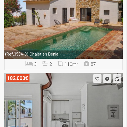
Chalet en Denia
(Ref.3584-C)
3
2
110m²
87
182.000€