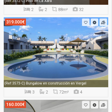
Piso en La Xara
(Ref.3572-C)
2
2
88m²
32
319.000€
Bungalow en construcción en Vergel
(Ref.3573-C)
3
2
72m²
4
160.000€