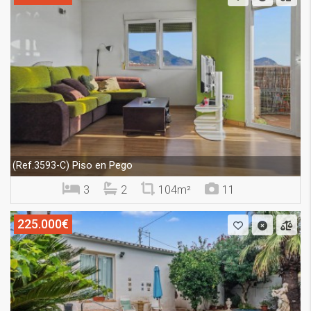
Piso en Pego
(Ref.3593-C)
3
2
104m²
11
225.000€