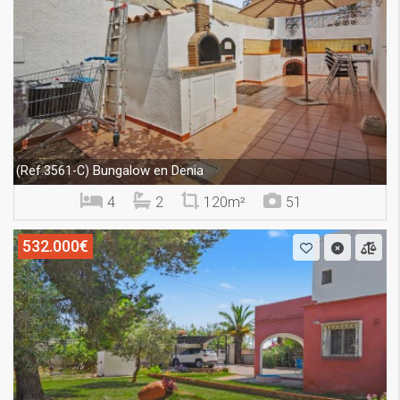
Bungalow en Denia
(Ref.3561-C)
4
2
120m²
51
532.000€