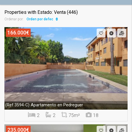
Properties with Estado: Venta (446)
Orden por defecto
Ordenar por:
166.000€
Apartamento en Pedreguer
(Ref.3594-C)
2
2
75m²
18
235.000€