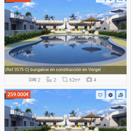
bungalow en construcción en Vergel
(Ref.3575-C)
2
2
62m²
4
259.000€