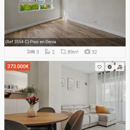
Piso en Denia
(Ref.3554-C)
3
2
89m²
32
373.000€