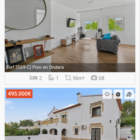
Piso en Ondara
(Ref.3569-C)
2
1
96m²
68
495.000€