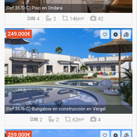
Piso en Ondara
(Ref.3570-C)
4
2
146m²
42
249.000€
Bungalow en construcción en Vergel
(Ref.3576-C)
2
2
62m²
4
259.000€