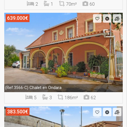
2
1
70m²
60
639.000€
Chalet en Ondara
(Ref.3566-C)
5
3
186m²
62
383.500€