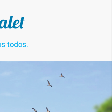
alet
os todos.