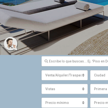
Venta/Alquiler/Traspaso
Ciudad
Vistas
Primera 
Precio mínimo
Precio 