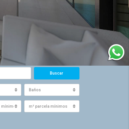
Buscar
Baños
s mínimos
m² parcela mínimos