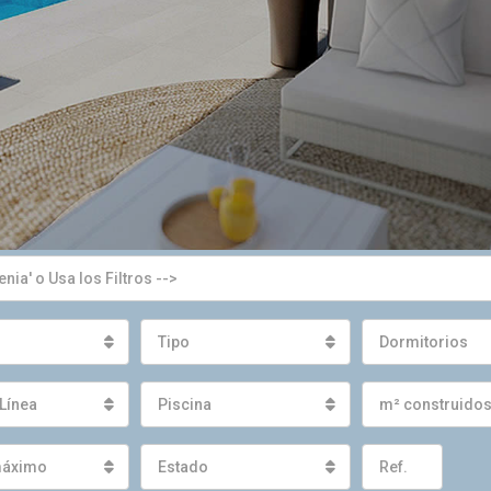
Tipo
Dormitorios
Línea
Piscina
m² construido
máximo
Estado