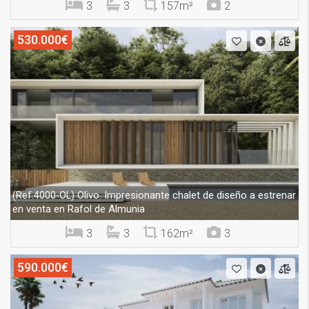
3
3
157m²
2
530.000€
Olivo. Impresionante chalet de diseño a estrenar
(Ref.4000-OL)
en venta en Rafol de Almunia
3
3
162m²
3
590.000€