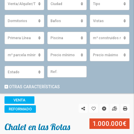
Venta/Alquiler/Traspaso
Ciudad
Tipo
Dormitorios
Baños
Vistas
Primera Línea
Piscina
m² construidos mínimo
m² parcela mínimos
Precio mínimo
Precio máximo
Estado
OTRAS CARACTERÍSTICAS
VENTA
REFORMADO
1.000.000€
Chalet en las Rotas