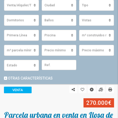
Venta/Alquiler/Traspaso
Ciudad
Tipo
Dormitorios
Baños
Vistas
Primera Línea
Piscina
m² construidos mínimo
m² parcela mínimos
Precio mínimo
Precio máximo
Estado
OTRAS CARACTERÍSTICAS
VENTA
270.000€
Parcela urbana en venta en Llosa de