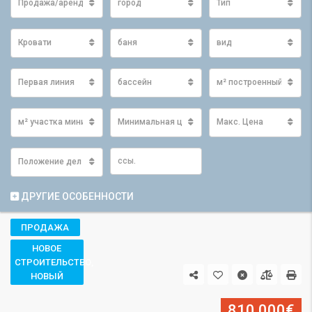
Продажа/аренда
город
Тип
Кровати
баня
вид
Первая линия
бассейн
м² построенный мини
м² участка минимум
Минимальная цена
Макс. Цена
Положение дел
ДРУГИЕ ОСОБЕННОСТИ
ПРОДАЖА
НОВОЕ
СТРОИТЕЛЬСТВО,
НОВЫЙ
810.000€