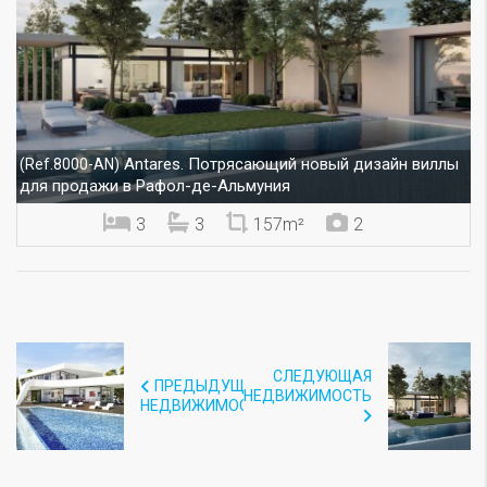
Antares. Потрясающий новый дизайн виллы
(Ref.8000-AN)
для продажи в Рафол-де-Альмуния
3
3
157m²
2
СЛЕДУЮЩАЯ
ПРЕДЫДУЩАЯ
НЕДВИЖИМОСТЬ
НЕДВИЖИМОСТЬ