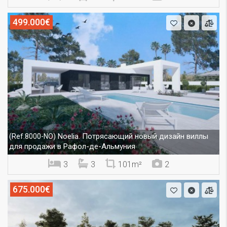
499.000€
Noelia. Потрясающий новый дизайн виллы
(Ref.8000-NO)
для продажи в Рафол-де-Альмуния
3
3
101m²
2
675.000€