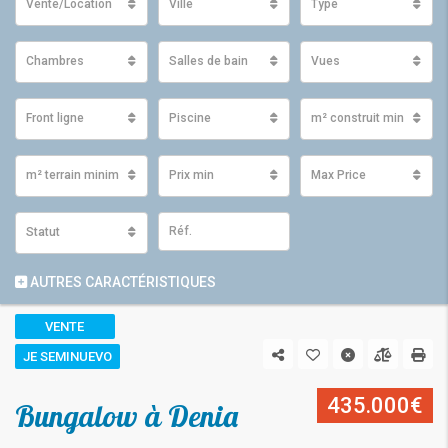
Vente/Location
Ville
Type
Chambres
Salles de bain
Vues
Front ligne
Piscine
m² construit minimum
m² terrain minimum
Prix ​​min
Max Price
Statut
AUTRES CARACTÉRISTIQUES
VENTE
JE SEMINUEVO
435.000€
Bungalow à Denia