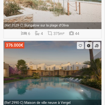
Bungalow sur la plage d’Oliva
(Ref.3529-C)
6
4
375m²
44
376.000€
Maison de ville neuve à Vergel
(Ref.2990-C)