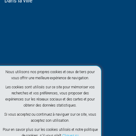
Dans la ville
Nous utilisons nos propres cookies et ceux de tiers pour
vous offrir une meilleure expérience de navigation.
Les cookies sont utilisés sur ce site pour mémoriser vos
recherches et vos préférences, vous proposer des
expériences sur les réseaux sociaux et des cartes et pour
obtenir des données statistiques.
À la plage
Si vous acceptez ou continuez à naviguer sur ce site, vous
acceptez son utilisation.
Pour en savoir plus sur les cookies utilisés et notre politique
de cookies, s'il vous plaît
Cliquez ici