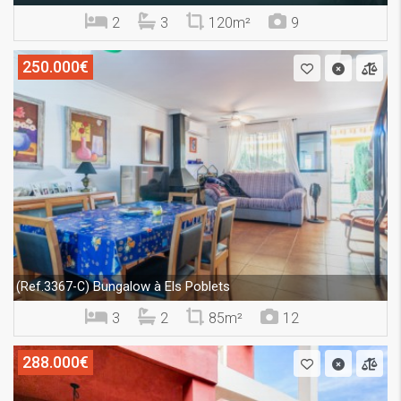
2
3
120m²
9
250.000€
Bungalow à Els Poblets
(Ref.3367-C)
3
2
85m²
12
288.000€