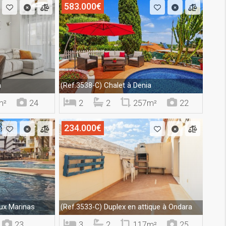
583.000€
a
Chalet à Denia
(Ref.3538-C)
m²
24
2
2
257m²
22
234.000€
ux Marinas
Duplex en attique à Ondara
(Ref.3533-C)
23
3
2
117m²
25