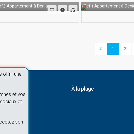
Appartement à Denia
Appartement à Deni
f.)
(Ref.)
2
1
 offrir une
e
À la plage
rches et vos
sociaux et
.
cceptez son