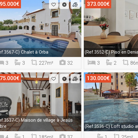
95.000€
373.000€
Chalet à Orba
Piso en Deni
ef.3567-C)
(Ref.3552-C)
3
3
227m²
32
3
2
86
75.000€
130.000€
Maison de village à Jesús
ef.3537-C)
bre
Loft studio a
(Ref.3536-C)
4
1
185m²
37
1
25m²