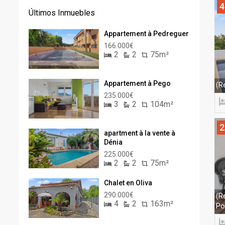
4
Últimos Inmuebles
Appartement à Pedreguer
166.000€
2
2
75m²
Appartement à Pego
(R
235.000€
3
2
104m²
2
apartment à la vente à
Dénia
225.000€
2
2
75m²
Chalet en Oliva
290.000€
(R
4
2
163m²
Po