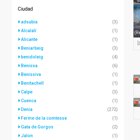
Ciudad
adsubia
(3)
Alcalalí
(1)
(R
Alicante
(1)
Beniarbeig
(3)
benidoleig
(4)
Benissa
(6)
Benissiva
(1)
(Re
Benitachell
(1)
Calpe
(3)
Cuenca
(1)
(Re
Denia
(272)
Ferme de la comtesse
(1)
Gata de Gorgos
(2)
Jalon
(1)