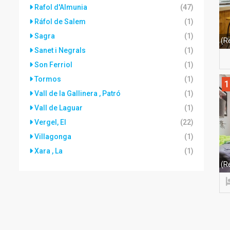
Rafol d'Almunia
(47)
Ráfol de Salem
(1)
Sagra
(1)
(R
Sanet i Negrals
(1)
Son Ferriol
(1)
Tormos
(1)
1
Vall de la Gallinera , Patró
(1)
Vall de Laguar
(1)
Vergel, El
(22)
Villagonga
(1)
Xara , La
(1)
(R