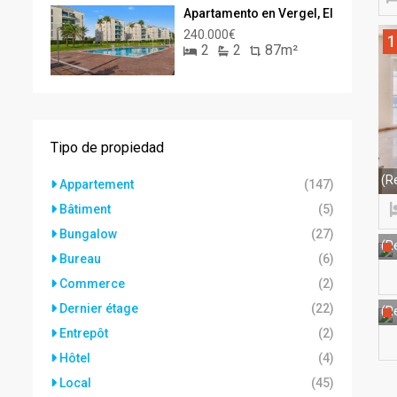
Apartamento en Vergel, El
240.000€
1
2
2
87m²
Tipo de propiedad
(R
Appartement
(147)
Bâtiment
(5)
Bungalow
(27)
(Re
Bureau
(6)
Commerce
(2)
Dernier étage
(22)
(Re
Entrepôt
(2)
Hôtel
(4)
Local
(45)