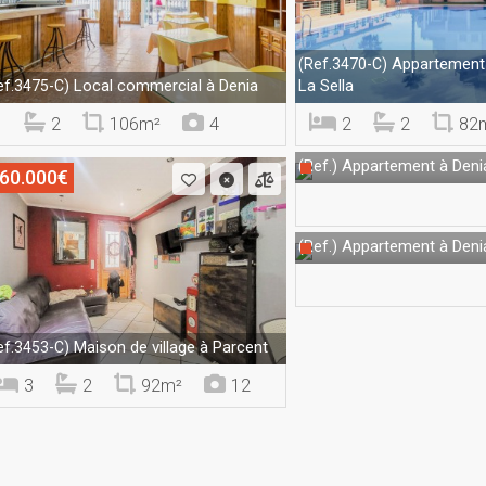
Appartement 
(Ref.3470-C)
Local commercial à Denia
La Sella
ef.3475-C)
2
106m²
4
2
2
82
Appartement à Deni
(Ref.)
60.000€
Appartement à Deni
(Ref.)
Maison de village à Parcent
ef.3453-C)
3
2
92m²
12