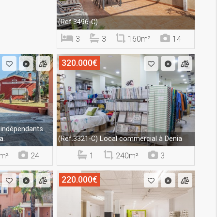
(Ref.3496-C)
3
3
160m²
14
320.000€
 indépendants
a.
Local commercial à Denia
(Ref.3321-C)
m²
24
1
240m²
3
220.000€