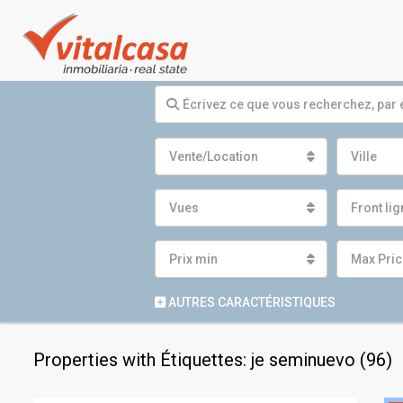
Vente/Location
Ville
Vues
Front li
Prix ​​min
Max Pric
AUTRES CARACTÉRISTIQUES
Properties with Étiquettes: je seminuevo (96)