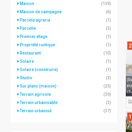
Maison
(139)
Maison de campagne
(6)
Parcela agraria
(1)
Parcelle
(3)
Premier étage
(1)
Propriété rustique
(1)
2
Restaurant
(10)
Solaire
(1)
Solaire (construire)
(1)
Studio
(3)
(R
ét
Sur plans (maison)
(25)
ch
Terrain agricole
(30)
Terrain urbanisable
(2)
Terrain urbanisé
(37)
1