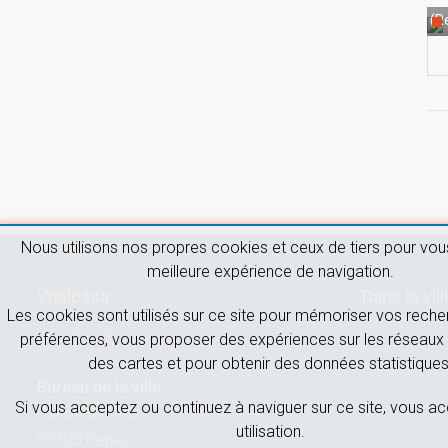
(Re
Nous utilisons nos propres cookies et ceux de tiers pour vous
meilleure expérience de navigation.
Vitalcasa
Dans la vill
Les cookies sont utilisés sur ce site pour mémoriser vos reche
info@vitalcasa.com
préférences, vous proposer des expériences sur les réseaux 
des cartes et pour obtenir des données statistiques
Bureau de la ville:
Si vous acceptez ou continuez à naviguer sur ce site, vous a
Carlos Sentí, 3
utilisation.
03700 Denia