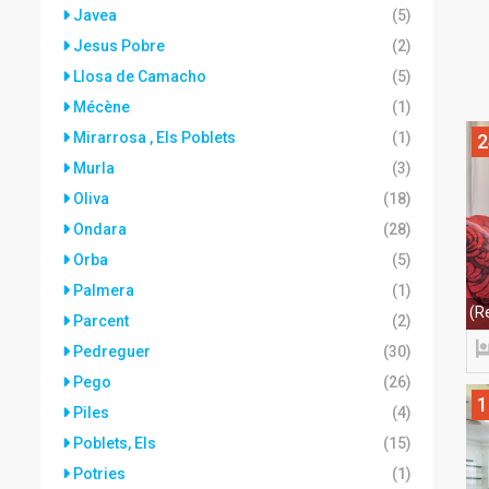
Javea
(5)
Jesus Pobre
(2)
Llosa de Camacho
(5)
Mécène
(1)
Mirarrosa , Els Poblets
(1)
2
Murla
(3)
Oliva
(18)
Ondara
(28)
Orba
(5)
Palmera
(1)
(R
Parcent
(2)
Pedreguer
(30)
Pego
(26)
1
Piles
(4)
Poblets, Els
(15)
Potries
(1)