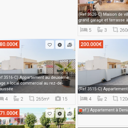
Maison de vill
(Ref.3526-C)
grand garage et terrasse 
5
3
260
80.000€
200.000€
Appartement au deuxième
ef.3516-C)
age + local commercial au rez-de-
aussée
Appartement
(Ref.3515-C)
4
2
265m²
15
4
2
120
Appartement à Deni
(Ref.)
71.000€