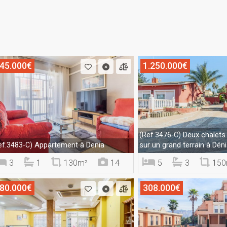
45.000€
1.250.000€
Deux chalets
(Ref.3476-C)
Appartement à Denia
sur un grand terrain à Déni
ef.3483-C)
3
1
130m²
14
5
3
150
80.000€
308.000€