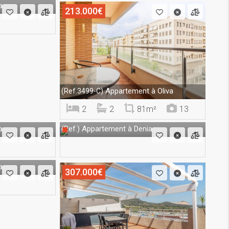
a
213.000€
Appartement à Oliva
(Ref.3499-C)
2
2
81m²
13
a
Appartement à Denia
(Ref.)
a
307.000€