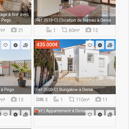
age à finir avec
à Pego
Location de bureau à Denia
(Ref.3519-C)
m²
21
1
60m²
12
435.000€
 à Pego
Bungalow à Denia
(Ref.3500-C)
m²
13
3
1
110m²
11
a
Appartement à Denia
(Ref.)