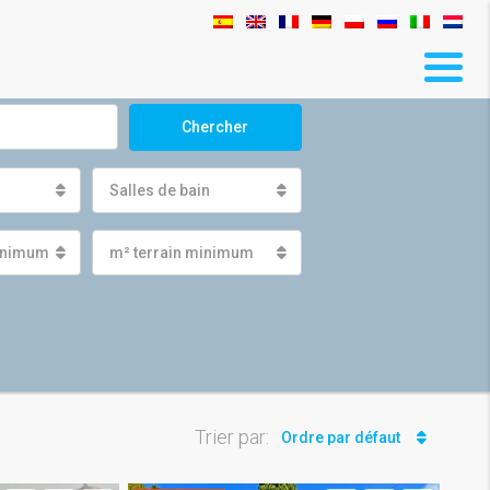
Chercher
Salles de bain
minimum
m² terrain minimum
Trier par:
Ordre par défaut