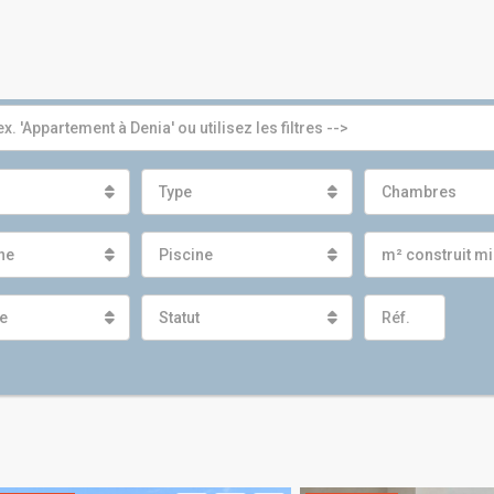
Type
Chambres
gne
Piscine
m² construit 
e
Statut