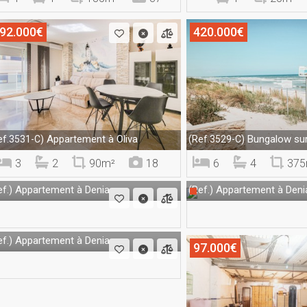
92.000€
420.000€
Appartement à Oliva
Bungalow sur 
ef.3531-C)
(Ref.3529-C)
3
2
90m²
18
6
4
375
Appartement à Denia
Appartement à Deni
f.)
(Ref.)
Appartement à Denia
f.)
97.000€