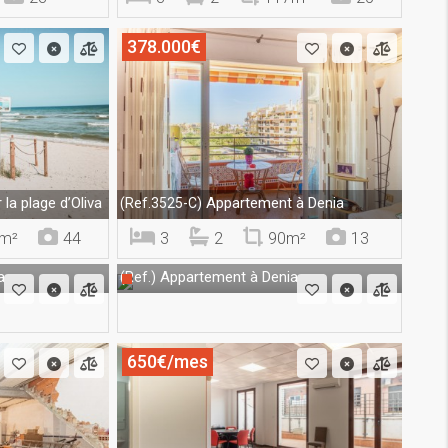
378.000€
la plage d’Oliva
Appartement à Denia
(Ref.3525-C)
m²
44
3
2
90m²
13
a
Appartement à Denia
(Ref.)
650€/mes