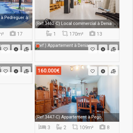
à Pedreguer à
Local commercial à Denia
(Ref.3462-C)
m²
17
1
170m²
13
a
Appartement à Denia
(Ref.)
a
160.000€
Appartement à Pego
(Ref.3447-C)
3
2
109m²
8