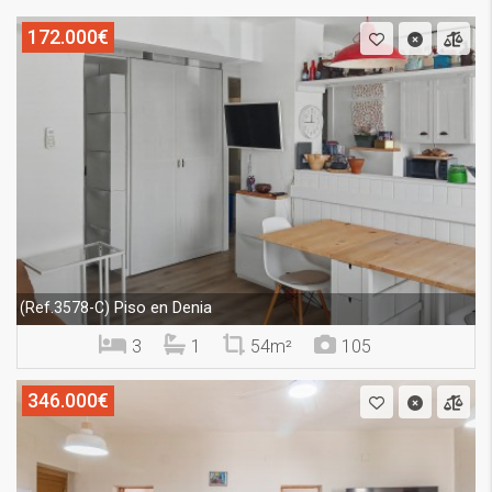
172.000€
Piso en Denia
(Ref.3578-C)
3
1
54m²
105
346.000€