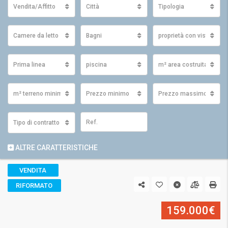
Vendita/Affitto
Città
Tipologia
Camere da letto
Bagni
proprietà con vista
Prima linea
piscina
m² area costruita minim
m² terreno minimo
Prezzo minimo
Prezzo massimo
Tipo di contratto
ALTRE CARATTERISTICHE
VENDITA
RIFORMATO
159.000€