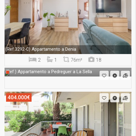
Appartamento a Denia
(Ref.3292-C)
2
1
76m²
18
Appartamento a Pedreguer a La Sella
(Ref.)
404.000€