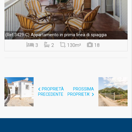
Appartamento in prima linea di spiaggia
(Ref.3429-C)
3
2
130m²
18
PROPRIETÀ
PROSSIMA
PRECEDENTE
PROPRIETA'