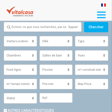
Chercher
Vente/Location
Ville
Type
Chambres
Salles de bain
Vues
Front ligne
Piscine
m² construit minimum
m² terrain minimum
Prix ​​min
Max Price
Statut
AUTRES CARACTÉRISTIQUES