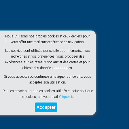
Nous utilisons nos propres cookies et ceux de tiers pour
À la plage
vous offrir une meilleure expérience de navigation.
Les cookies sont utilisés sur ce site pour mémoriser vos
recherches et vos préférences, vous proposer des
expériences sur les réseaux sociaux et des cartes et pour
obtenir des données statistiques.
Si vous acceptez ou continuez à naviguer sur ce site, vous
acceptez son utilisation.
Pour en savoir plus sur les cookies utilisés et notre politique
de cookies, s'il vous plaît
Cliquez ici
Accepter