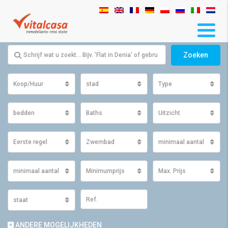
Zoeken
Koop/Huur
stad
Type
bedden
Baths
Uitzicht
Eerste regel
Zwembad
minimaal aantal m2 ge
minimaal aantal m2 perceel
Minimumprijs
Max. Prijs
staat
ANDERE MOGELIJKHEDEN