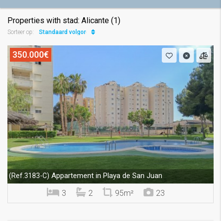
Properties with stad: Alicante (1)
Standaard volgorde
Sorteer op:
350.000€
Appartement in Playa de San Juan
(Ref.3183-C)
3
2
95m²
23