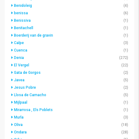
Benidoleig
(4)
benissa
(6)
Benissiva
(1)
Benitachell
(1)
Boerderij van de gravin
(1)
Calpe
(3)
Cuenca
(1)
Denia
(272)
El Vergel
(22)
Gata de Gorgos
(2)
Javea
(5)
Jesus Pobre
(2)
Llosa de Camacho
(5)
Mijlpaal
(1)
Mirarrosa , Els Poblets
(1)
Murla
(3)
Oliva
(18)
Ondara
(28)