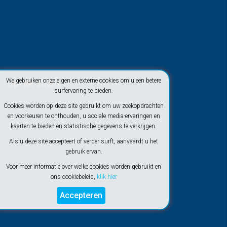
We gebruiken onze eigen en externe cookies om u een betere
Op het strand
surfervaring te bieden.
Cookies worden op deze site gebruikt om uw zoekopdrachten
en voorkeuren te onthouden, u sociale media-ervaringen en
kaarten te bieden en statistische gegevens te verkrijgen.
Als u deze site accepteert of verder surft, aanvaardt u het
gebruik ervan.
Voor meer informatie over welke cookies worden gebruikt en
ons cookiebeleid,
klik hier
Accepteren