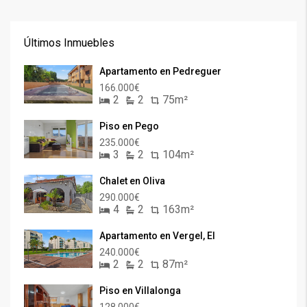
Últimos Inmuebles
Apartamento en Pedreguer
166.000€
2
2
75m²
Piso en Pego
235.000€
3
2
104m²
Chalet en Oliva
290.000€
4
2
163m²
Apartamento en Vergel, El
240.000€
2
2
87m²
Piso en Villalonga