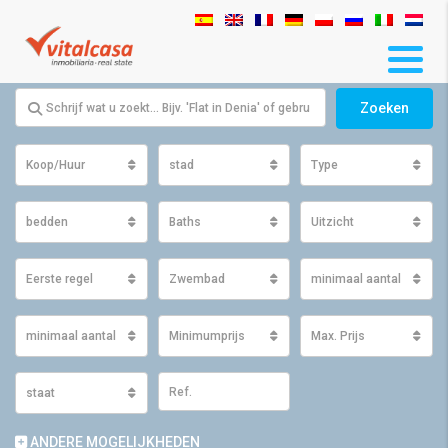
Zoeken
Koop/Huur
stad
Type
bedden
Baths
Uitzicht
Eerste regel
Zwembad
minimaal aantal m2 ge
minimaal aantal m2 perceel
Minimumprijs
Max. Prijs
staat
ANDERE MOGELIJKHEDEN