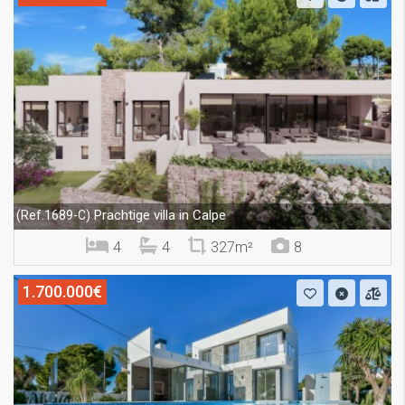
Prachtige villa in Calpe
(Ref.1689-C)
4
4
327m²
8
1.700.000€