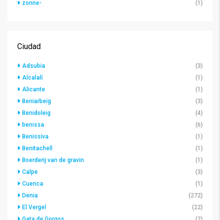
zonne-
(1)
Ciudad
Adsubia
(3)
Alcalalí
(1)
Alicante
(1)
Beniarbeig
(3)
Benidoleig
(4)
benissa
(6)
Benissiva
(1)
Benitachell
(1)
Boerderij van de gravin
(1)
Calpe
(3)
Cuenca
(1)
Denia
(272)
El Vergel
(22)
Gata de Gorgos
(2)