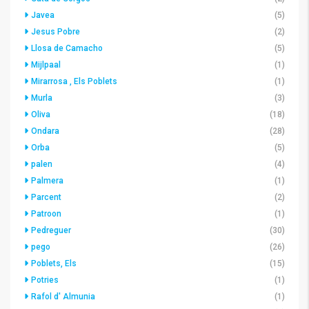
Javea
(5)
Jesus Pobre
(2)
Llosa de Camacho
(5)
Mijlpaal
(1)
Mirarrosa , Els Poblets
(1)
Murla
(3)
Oliva
(18)
Ondara
(28)
Orba
(5)
palen
(4)
Palmera
(1)
Parcent
(2)
Patroon
(1)
Pedreguer
(30)
pego
(26)
Poblets, Els
(15)
Potries
(1)
Rafol d' Almunia
(1)