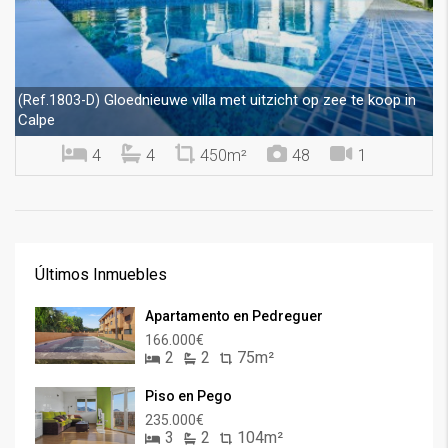
Gloednieuwe villa met uitzicht op zee te koop in
(Ref.1803-D)
Calpe
4
4
450m²
48
1
Últimos Inmuebles
Apartamento en Pedreguer
166.000€
2
2
75m²
Piso en Pego
235.000€
3
2
104m²