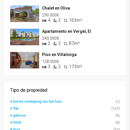
Chalet en Oliva
290.000€
4
2
163m²
Apartamento en Vergel, El
240.000€
2
2
87m²
Piso en Villalonga
128.000€
3
2
173m²
Tipo de propiedad
Eerste verdieping van het huis
(1)
flat
(147)
gebouw
(5)
Hotel
(4)
Huis
(52)