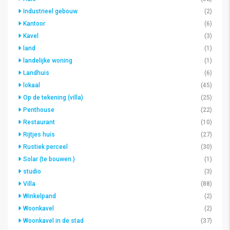
Industrieel gebouw
(2)
Kantoor
(6)
Kavel
(3)
land
(1)
landelijke woning
(1)
Landhuis
(6)
lokaal
(45)
Op de tekening (villa)
(25)
Penthouse
(22)
Restaurant
(10)
Rijtjes huis
(27)
Rustiek perceel
(30)
Solar (te bouwen )
(1)
studio
(3)
Villa
(88)
Winkelpand
(2)
Woonkavel
(2)
Woonkavel in de stad
(37)