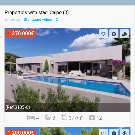
Properties with stad: Calpe (3)
Standaard volgorde
Sorteer op:
1.370.000€
(Ref.3135-C)
4
3
377m²
12
1.200.000€