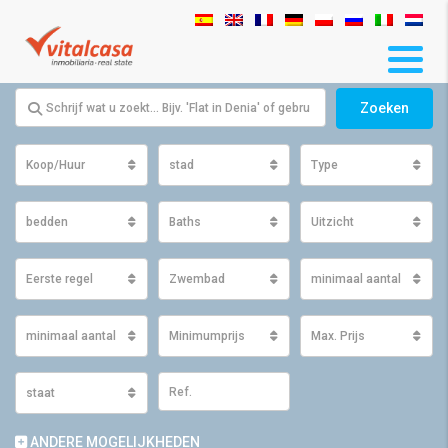
Zoeken
Koop/Huur
stad
Type
bedden
Baths
Uitzicht
Eerste regel
Zwembad
minimaal aantal m2 ge
minimaal aantal m2 perceel
Minimumprijs
Max. Prijs
staat
ANDERE MOGELIJKHEDEN