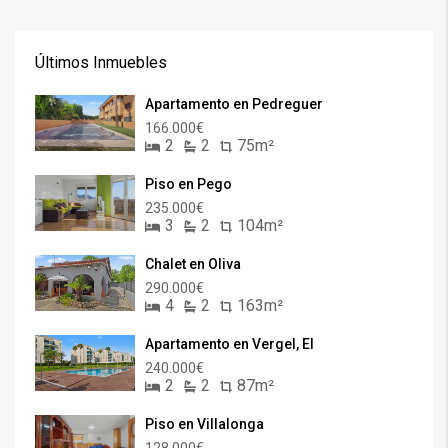
Últimos Inmuebles
Apartamento en Pedreguer
166.000€
2
2
75m²
Piso en Pego
235.000€
3
2
104m²
Chalet en Oliva
290.000€
4
2
163m²
Apartamento en Vergel, El
240.000€
2
2
87m²
Piso en Villalonga