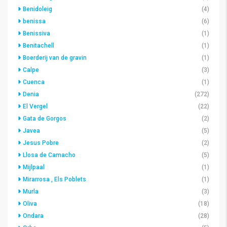
Benidoleig
(4)
benissa
(6)
Benissiva
(1)
Benitachell
(1)
Boerderij van de gravin
(1)
Calpe
(3)
Cuenca
(1)
Denia
(272)
El Vergel
(22)
Gata de Gorgos
(2)
Javea
(5)
Jesus Pobre
(2)
Llosa de Camacho
(5)
Mijlpaal
(1)
Mirarrosa , Els Poblets
(1)
Murla
(3)
Oliva
(18)
Ondara
(28)