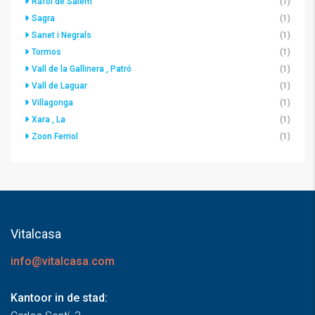
Ráfol de Salem
(1)
Sagra
(1)
Sanet i Negrals
(1)
Tormos
(1)
Vall de la Gallinera , Patró
(1)
Vall de Laguar
(1)
Villagonga
(1)
Xara , La
(1)
Zoon Ferriol
(1)
Vitalcasa
info@vitalcasa.com
Kantoor in de stad: