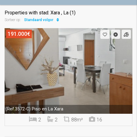
Properties with stad: Xara , La (1)
Standaard volgorde
Sorteer op:
191.000€
Piso en La Xara
(Ref.3572-C)
2
2
88m²
16