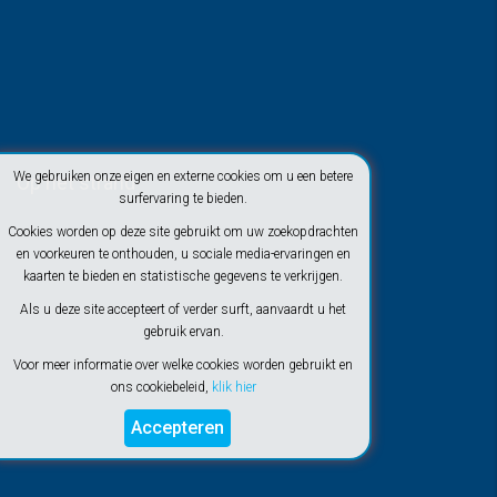
We gebruiken onze eigen en externe cookies om u een betere
Op het strand
surfervaring te bieden.
Cookies worden op deze site gebruikt om uw zoekopdrachten
en voorkeuren te onthouden, u sociale media-ervaringen en
kaarten te bieden en statistische gegevens te verkrijgen.
Als u deze site accepteert of verder surft, aanvaardt u het
gebruik ervan.
Voor meer informatie over welke cookies worden gebruikt en
ons cookiebeleid,
klik hier
Accepteren