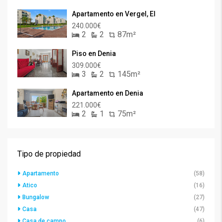
Apartamento en Vergel, El
240.000€
2
2
87m²
Piso en Denia
309.000€
3
2
145m²
Apartamento en Denia
221.000€
2
1
75m²
Tipo de propiedad
Apartamento
(58)
Atico
(16)
Bungalow
(27)
Casa
(47)
Casa de campo
(6)