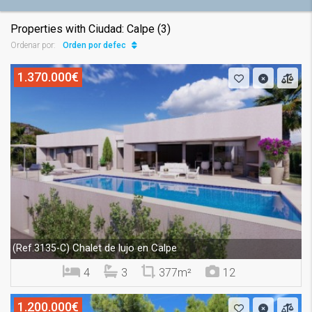
Properties with Ciudad: Calpe (3)
Orden por defecto
Ordenar por:
1.370.000€
Chalet de lujo en Calpe
(Ref.3135-C)
4
3
377m²
12
1.200.000€