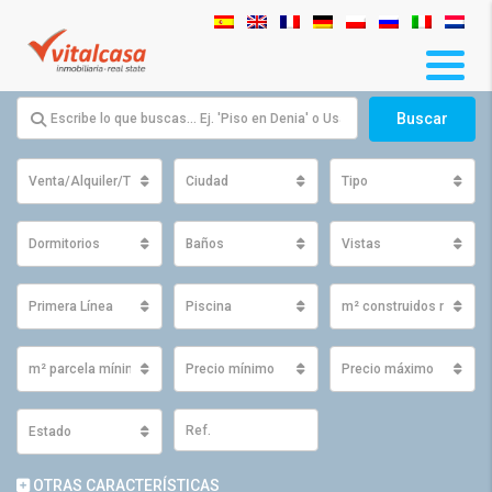
Buscar
Venta/Alquiler/Traspaso
Ciudad
Tipo
Dormitorios
Baños
Vistas
Primera Línea
Piscina
m² construidos mínimo
m² parcela mínimos
Precio mínimo
Precio máximo
Estado
OTRAS CARACTERÍSTICAS