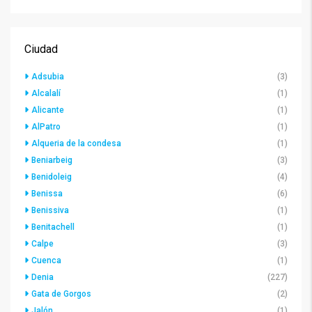
Ciudad
Adsubia
(3)
Alcalalí
(1)
Alicante
(1)
AlPatro
(1)
Alqueria de la condesa
(1)
Beniarbeig
(3)
Benidoleig
(4)
Benissa
(6)
Benissiva
(1)
Benitachell
(1)
Calpe
(3)
Cuenca
(1)
Denia
(227)
Gata de Gorgos
(2)
Jalón
(1)