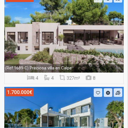
Preciosa villa en Calpe
(Ref.1689-C)
4
4
327m²
8
1.700.000€