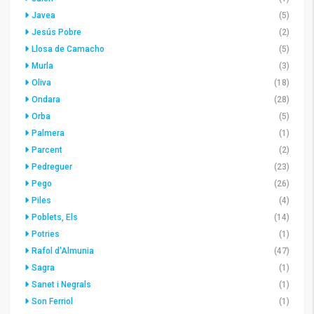
Javea
(5)
Jesús Pobre
(2)
Llosa de Camacho
(5)
Murla
(3)
Oliva
(18)
Ondara
(28)
Orba
(5)
Palmera
(1)
Parcent
(2)
Pedreguer
(23)
Pego
(26)
Piles
(4)
Poblets, Els
(14)
Potries
(1)
Rafol d'Almunia
(47)
Sagra
(1)
Sanet i Negrals
(1)
Son Ferriol
(1)