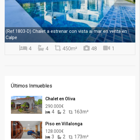
Chalet a estrenar con vista al mar en venta en
(Ref.1803-D)
Calpe
4
4
450m²
48
1
Últimos Inmuebles
Chalet en Oliva
290.000€
4
2
163m²
Piso en Villalonga
128.000€
3
2
173m²