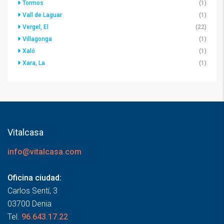
Tormos
(1)
Vall de Laguar
(1)
Vergel, El
(22)
Villagonga
(1)
Xaló
(1)
Xara, La
(1)
Vitalcasa
info@vitalcasa.com
Oficina ciudad:
Carlos Sentí, 3
03700 Denia
Tel.
96.643.17.22