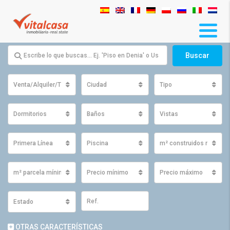
Buscar
Venta/Alquiler/Traspaso
Ciudad
Tipo
Dormitorios
Baños
Vistas
Primera Línea
Piscina
m² construidos mínimo
m² parcela mínimos
Precio mínimo
Precio máximo
Estado
OTRAS CARACTERÍSTICAS