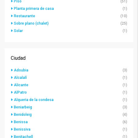
Piso
(51)
Planta primera de casa
(1)
Restaurante
(10)
Sobre plano (chalet)
(25)
Solar
(1)
Ciudad
Adsubia
(3)
Alcalalí
(1)
Alicante
(1)
AlPatro
(1)
Alqueria de la condesa
(1)
Beniarbeig
(3)
Benidoleig
(4)
Benissa
(6)
Benissiva
(1)
Benitachell
(1)