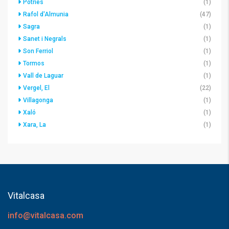
Potries
(1)
Rafol d'Almunia
(47)
Sagra
(1)
Sanet i Negrals
(1)
Son Ferriol
(1)
Tormos
(1)
Vall de Laguar
(1)
Vergel, El
(22)
Villagonga
(1)
Xaló
(1)
Xara, La
(1)
Vitalcasa
info@vitalcasa.com