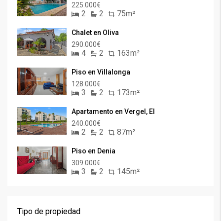
225.000€
2
2
75m²
Chalet en Oliva
290.000€
4
2
163m²
Piso en Villalonga
128.000€
3
2
173m²
Apartamento en Vergel, El
240.000€
2
2
87m²
Piso en Denia
309.000€
3
2
145m²
Tipo de propiedad