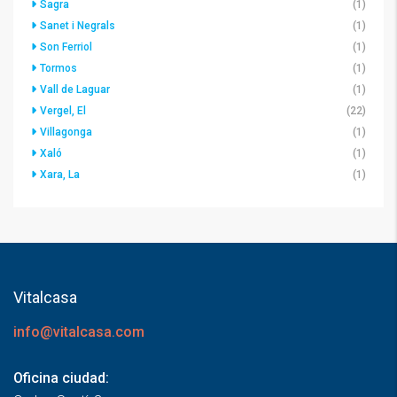
Sagra
(1)
Sanet i Negrals
(1)
Son Ferriol
(1)
Tormos
(1)
Vall de Laguar
(1)
Vergel, El
(22)
Villagonga
(1)
Xaló
(1)
Xara, La
(1)
Vitalcasa
info@vitalcasa.com
Oficina ciudad: