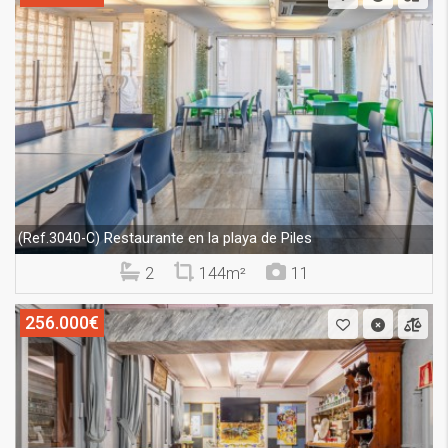
Restaurante en la playa de Piles
(Ref.3040-C)
2
144m²
11
256.000€