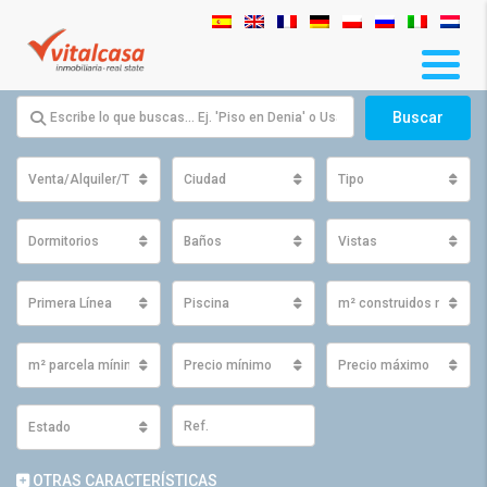
Buscar
Venta/Alquiler/Traspaso
Ciudad
Tipo
Dormitorios
Baños
Vistas
Primera Línea
Piscina
m² construidos mínimo
m² parcela mínimos
Precio mínimo
Precio máximo
Estado
OTRAS CARACTERÍSTICAS