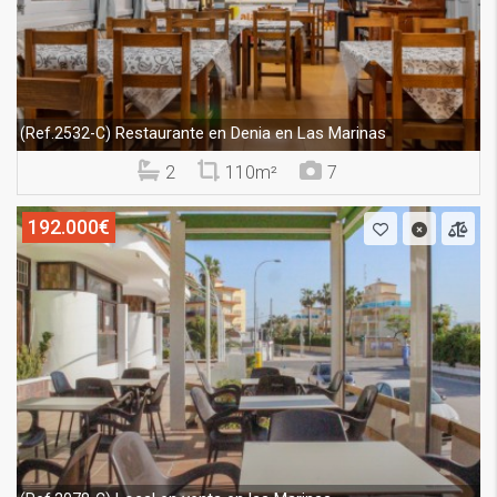
Restaurante en Denia en Las Marinas
(Ref.2532-C)
2
110m²
7
192.000€