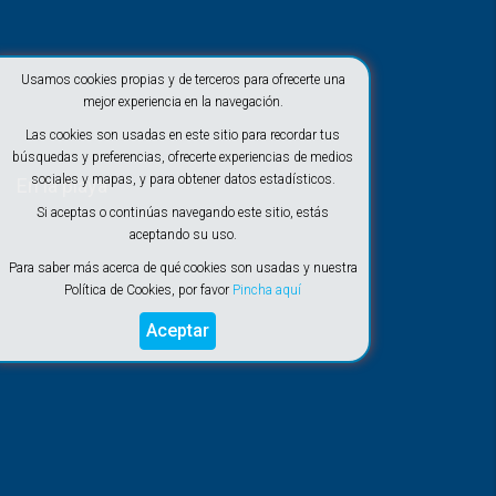
Usamos cookies propias y de terceros para ofrecerte una
mejor experiencia en la navegación.
Las cookies son usadas en este sitio para recordar tus
búsquedas y preferencias, ofrecerte experiencias de medios
sociales y mapas, y para obtener datos estadísticos.
En la playa
Si aceptas o continúas navegando este sitio, estás
aceptando su uso.
Para saber más acerca de qué cookies son usadas y nuestra
Política de Cookies, por favor
Pincha aquí
Aceptar