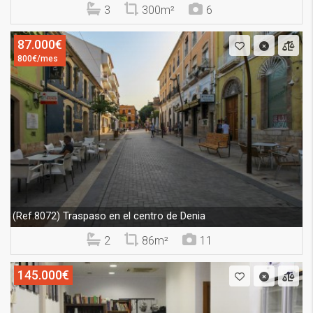
3
300m²
6
87.000€
800€/mes
Traspaso en el centro de Denia
(Ref.8072)
2
86m²
11
145.000€