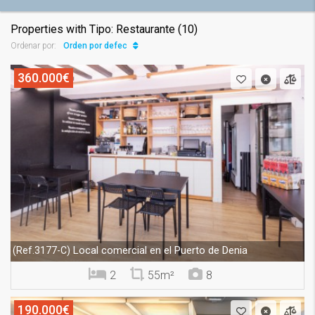
Properties with Tipo: Restaurante (10)
Orden por defecto
Ordenar por:
360.000€
Local comercial en el Puerto de Denia
(Ref.3177-C)
2
55m²
8
190.000€