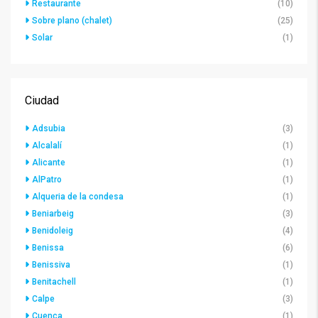
Restaurante
(10)
Sobre plano (chalet)
(25)
Solar
(1)
Ciudad
Adsubia
(3)
Alcalalí
(1)
Alicante
(1)
AlPatro
(1)
Alqueria de la condesa
(1)
Beniarbeig
(3)
Benidoleig
(4)
Benissa
(6)
Benissiva
(1)
Benitachell
(1)
Calpe
(3)
Cuenca
(1)