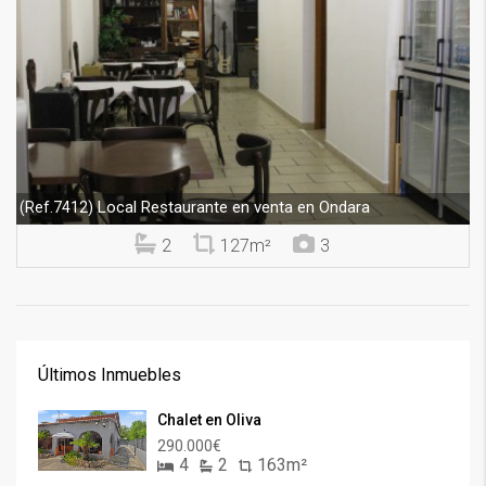
Local Restaurante en venta en Ondara
(Ref.7412)
2
127m²
3
Últimos Inmuebles
Chalet en Oliva
290.000€
4
2
163m²