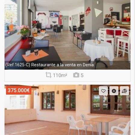
Restaurante a la venta en Denia
(Ref.1625-C)
110m²
5
375.000€