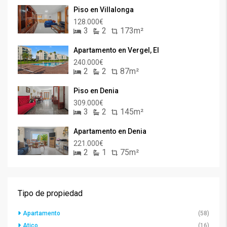
Piso en Villalonga
128.000€
3
2
173m²
Apartamento en Vergel, El
240.000€
2
2
87m²
Piso en Denia
309.000€
3
2
145m²
Apartamento en Denia
221.000€
2
1
75m²
Tipo de propiedad
Apartamento
(58)
Atico
(16)