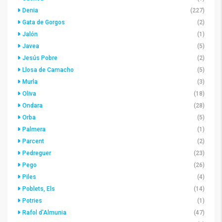
Denia
(227)
Gata de Gorgos
(2)
Jalón
(1)
Javea
(5)
Jesús Pobre
(2)
Llosa de Camacho
(5)
Murla
(3)
Oliva
(18)
Ondara
(28)
Orba
(5)
Palmera
(1)
Parcent
(2)
Pedreguer
(23)
Pego
(26)
Piles
(4)
Poblets, Els
(14)
Potries
(1)
Rafol d'Almunia
(47)