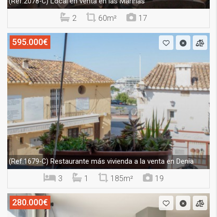
Local en venta en las Marinas
(Ref.2078-C)
2
60m²
17
595.000€
Restaurante más vivienda a la venta en Denia
(Ref.1679-C)
3
1
185m²
19
280.000€