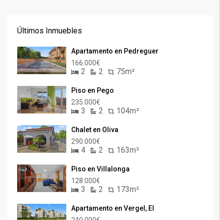
Últimos Inmuebles
Apartamento en Pedreguer
166.000€
2
2
75m²
Piso en Pego
235.000€
3
2
104m²
Chalet en Oliva
290.000€
4
2
163m²
Piso en Villalonga
128.000€
3
2
173m²
Apartamento en Vergel, El