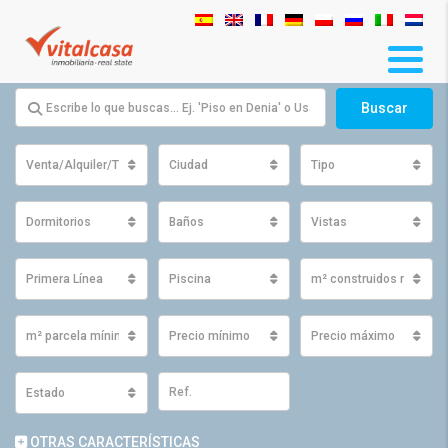
Buscar
Venta/Alquiler/Traspaso
Ciudad
Tipo
Dormitorios
Baños
Vistas
Primera Línea
Piscina
m² construidos mínimo
m² parcela mínimos
Precio mínimo
Precio máximo
Estado
OTRAS CARACTERÍSTICAS