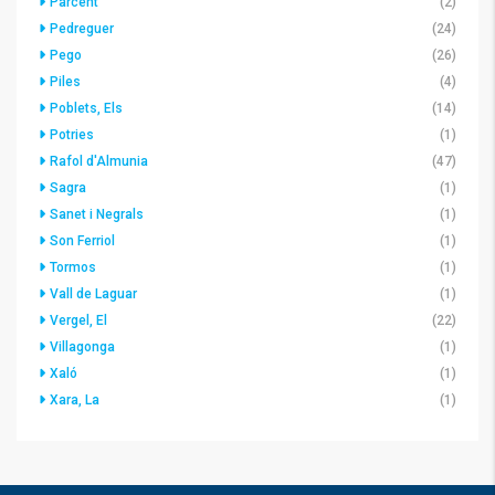
Parcent
(2)
Pedreguer
(24)
Pego
(26)
Piles
(4)
Poblets, Els
(14)
Potries
(1)
Rafol d'Almunia
(47)
Sagra
(1)
Sanet i Negrals
(1)
Son Ferriol
(1)
Tormos
(1)
Vall de Laguar
(1)
Vergel, El
(22)
Villagonga
(1)
Xaló
(1)
Xara, La
(1)