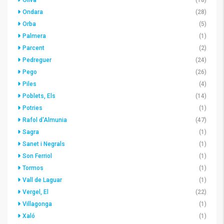
Oliva
(18)
Ondara
(28)
Orba
(5)
Palmera
(1)
Parcent
(2)
Pedreguer
(24)
Pego
(26)
Piles
(4)
Poblets, Els
(14)
Potries
(1)
Rafol d'Almunia
(47)
Sagra
(1)
Sanet i Negrals
(1)
Son Ferriol
(1)
Tormos
(1)
Vall de Laguar
(1)
Vergel, El
(22)
Villagonga
(1)
Xaló
(1)