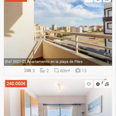
Apartamento en la playa de Piles
(Ref.3421-C)
3
2
60m²
13
240.000€