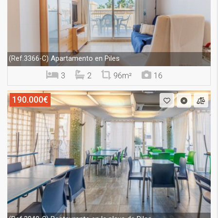
Apartamento en Piles
(Ref.3366-C)
3
2
96m²
16
190.000€