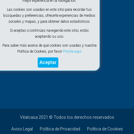
mejor experiencia en la navegación.
Las cookies son usadas en este sitio para recordar tus
búsquedas y preferencias, ofrecerte experiencias de medios
sociales y mapas, y para obtener datos estadísticos.
Si aceptas o continúas navegando este sitio, estás
aceptando su uso.
Para saber más acerca de qué cookies son usadas y nuestra
Política de Cookies, por favor
Pincha aquí
Aceptar
Vitalcasa 2021 © Todos los derechos reservados
Aviso Legal
Política de Privacidad
Política de Cookies