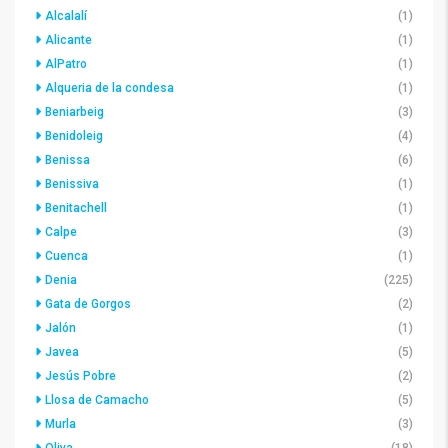
Alcalalí
(1)
Alicante
(1)
AlPatro
(1)
Alqueria de la condesa
(1)
Beniarbeig
(3)
Benidoleig
(4)
Benissa
(6)
Benissiva
(1)
Benitachell
(1)
Calpe
(3)
Cuenca
(1)
Denia
(225)
Gata de Gorgos
(2)
Jalón
(1)
Javea
(5)
Jesús Pobre
(2)
Llosa de Camacho
(5)
Murla
(3)