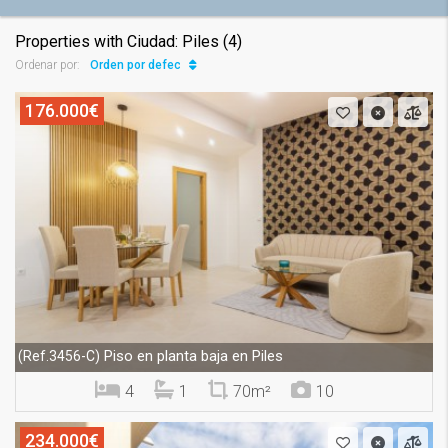
Properties with Ciudad: Piles (4)
Orden por defecto
Ordenar por:
176.000€
Piso en planta baja en Piles
(Ref.3456-C)
4
1
70m²
10
234.000€