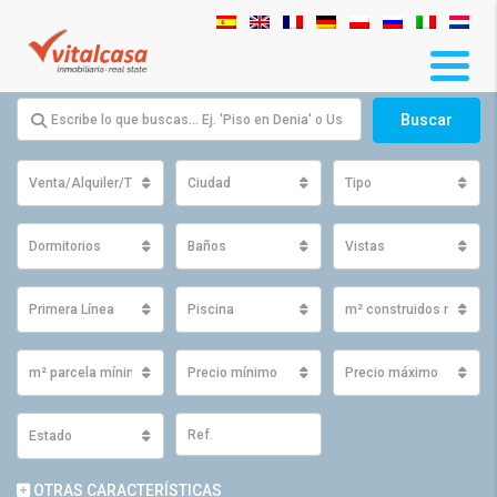
Buscar
Venta/Alquiler/Traspaso
Ciudad
Tipo
Dormitorios
Baños
Vistas
Primera Línea
Piscina
m² construidos mínimo
m² parcela mínimos
Precio mínimo
Precio máximo
Estado
OTRAS CARACTERÍSTICAS