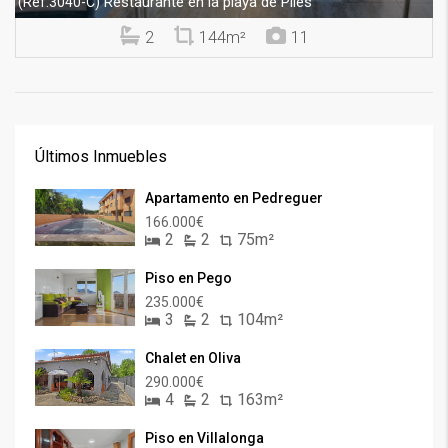
Restaurante en la playa de Piles
(Ref.3040-C)
2
144m²
11
Últimos Inmuebles
Apartamento en Pedreguer
166.000€
2
2
75m²
Piso en Pego
235.000€
3
2
104m²
Chalet en Oliva
290.000€
4
2
163m²
Piso en Villalonga