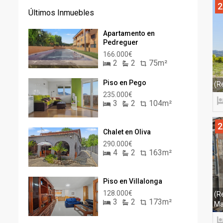
2
Últimos Inmuebles
Apartamento en
Pedreguer
166.000€
2
2
75m²
Piso en Pego
(R
235.000€
3
2
104m²
2
Chalet en Oliva
290.000€
4
2
163m²
Piso en Villalonga
128.000€
(R
3
2
173m²
Ma