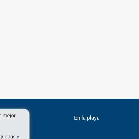
a mejor
ad
En la playa
squedas y