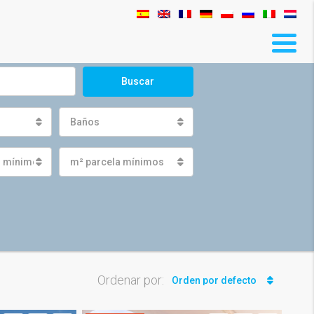
Buscar
Baños
s mínimos
m² parcela mínimos
Ordenar por:
Orden por defecto