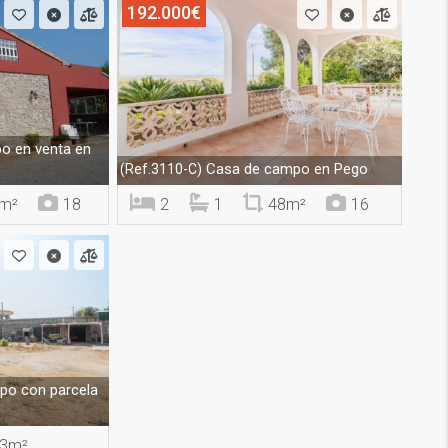
192.000€
o en venta en
Casa de campo en Pego
(Ref.3110-C)
m²
18
2
1
48m²
16
o con parcela
3m²