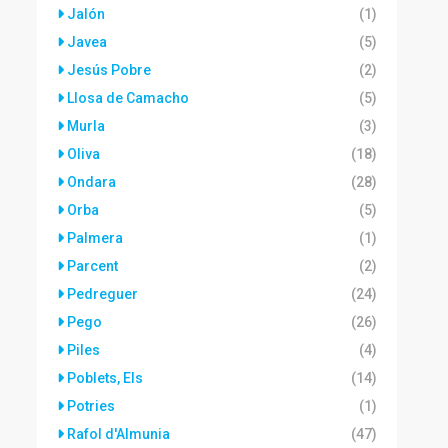
Jalón
(1)
Javea
(5)
Jesús Pobre
(2)
Llosa de Camacho
(5)
Murla
(3)
Oliva
(18)
Ondara
(28)
Orba
(5)
Palmera
(1)
Parcent
(2)
Pedreguer
(24)
Pego
(26)
Piles
(4)
Poblets, Els
(14)
Potries
(1)
Rafol d'Almunia
(47)