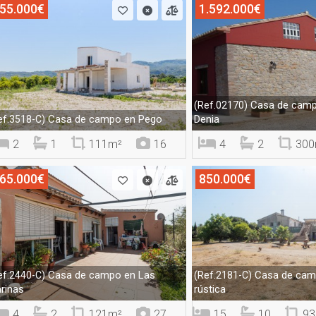
55.000€
1.592.000€
Casa de camp
(Ref.02170)
Casa de campo en Pego
Denia
ef.3518-C)
2
1
111m²
16
4
2
300
65.000€
850.000€
Casa de campo en Las
Casa de camp
ef.2440-C)
(Ref.2181-C)
rinas
rústica
4
2
121m²
27
15
10
93