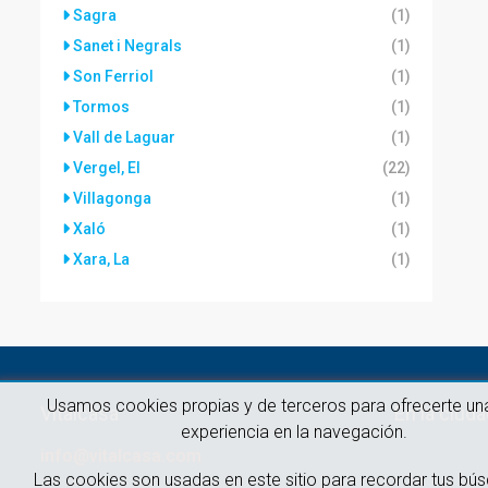
Sagra
(1)
Sanet i Negrals
(1)
Son Ferriol
(1)
Tormos
(1)
Vall de Laguar
(1)
Vergel, El
(22)
Villagonga
(1)
Xaló
(1)
Xara, La
(1)
Usamos cookies propias y de terceros para ofrecerte un
Vitalcasa
En la ciud
experiencia en la navegación.
info@vitalcasa.com
Las cookies son usadas en este sitio para recordar tus bú