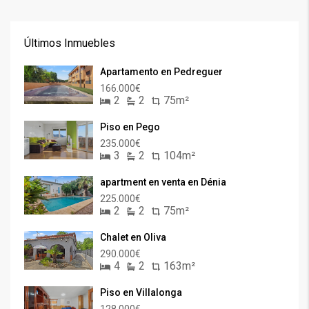
Últimos Inmuebles
Apartamento en Pedreguer
166.000€
2
2
75m²
Piso en Pego
235.000€
3
2
104m²
apartment en venta en Dénia
225.000€
2
2
75m²
Chalet en Oliva
290.000€
4
2
163m²
Piso en Villalonga