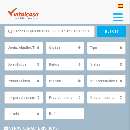
Buscar
Venta/Alquiler/Traspaso
Ciudad
Tipo
Dormitorios
Baños
Vistas
Primera Línea
Piscina
m² construidos mínimo
m² parcela mínimos
Precio mínimo
Precio máximo
Estado
OTRAS CARACTERÍSTICAS