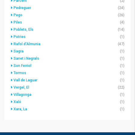
Parcent
(2)
Pedreguer
(24)
Pego
(26)
Piles
(4)
Poblets, Els
(14)
Potries
(1)
Rafol d'Almunia
(47)
Sagra
(1)
Sanet i Negrals
(1)
Son Ferriol
(1)
Tormos
(1)
Vall de Laguar
(1)
Vergel, El
(22)
Villagonga
(1)
Xaló
(1)
Xara, La
(1)